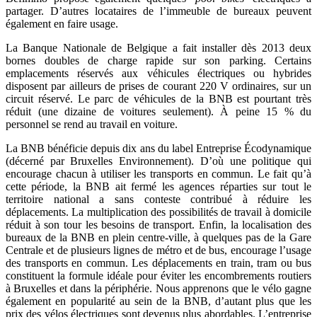
partager. D’autres locataires de l’immeuble de bureaux peuvent
également en faire usage.
La Banque Nationale de Belgique a fait installer dès 2013 deux
bornes doubles de charge rapide sur son parking. Certains
emplacements réservés aux véhicules électriques ou hybrides
disposent par ailleurs de prises de courant 220 V ordinaires, sur un
circuit réservé. Le parc de véhicules de la BNB est pourtant très
réduit (une dizaine de voitures seulement). À peine 15 % du
personnel se rend au travail en voiture.
La BNB bénéficie depuis dix ans du label Entreprise Écodynamique
(décerné par Bruxelles Environnement). D’où une politique qui
encourage chacun à utiliser les transports en commun. Le fait qu’à
cette période, la BNB ait fermé les agences réparties sur tout le
territoire national a sans conteste contribué à réduire les
déplacements. La multiplication des possibilités de travail à domicile
réduit à son tour les besoins de transport. Enfin, la localisation des
bureaux de la BNB en plein centre-ville, à quelques pas de la Gare
Centrale et de plusieurs lignes de métro et de bus, encourage l’usage
des transports en commun. Les déplacements en train, tram ou bus
constituent la formule idéale pour éviter les encombrements routiers
à Bruxelles et dans la périphérie. Nous apprenons que le vélo gagne
également en popularité au sein de la BNB, d’autant plus que les
prix des vélos électriques sont devenus plus abordables. L’entreprise