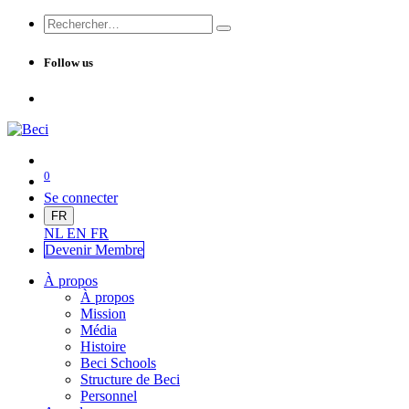
Follow us
0
Se connecter
FR
NL
EN
FR
Devenir Me
mbre
À propos
À propos
Mission
Média
Histoire
Beci Schools
Structure de Beci
Personnel