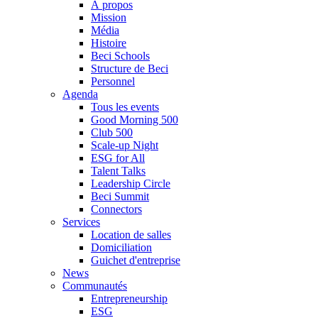
À propos
Mission
Média
Histoire
Beci Schools
Structure de Beci
Personnel
Agenda
Tous les events
Good Morning 500
Club 500
Scale-up Night
ESG for All
Talent Talks
Leadership Circle
Beci Summit
Connectors
Services
Location de salles
Domiciliation
Guichet d'entreprise
News
Communautés
Entrepreneurship
ESG