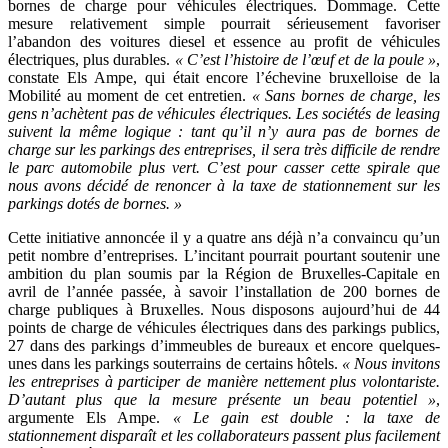
bornes de charge pour véhicules électriques. Dommage. Cette
mesure relativement simple pourrait sérieusement favoriser
l’abandon des voitures diesel et essence au profit de véhicules
électriques, plus durables.
« C’est l’histoire de l’œuf et de la poule »
,
constate Els Ampe, qui était encore l’échevine bruxelloise de la
Mobilité au moment de cet entretien.
« Sans bornes de charge, les
gens n’achètent pas de véhicules électriques. Les sociétés de leasing
suivent la même logique : tant qu’il n’y aura pas de bornes de
charge sur les parkings des entreprises, il sera très difficile de rendre
le parc automobile plus vert. C’est pour casser cette spirale que
nous avons décidé de renoncer à la taxe de stationnement sur les
parkings dotés de bornes. »
Cette initiative annoncée il y a quatre ans déjà n’a convaincu qu’un
petit nombre d’entreprises. L’incitant pourrait pourtant soutenir une
ambition du plan soumis par la Région de Bruxelles-Capitale en
avril de l’année passée, à savoir l’installation de 200 bornes de
charge publiques à Bruxelles. Nous disposons aujourd’hui de 44
points de charge de véhicules électriques dans des parkings publics,
27 dans des parkings d’immeubles de bureaux et encore quelques-
unes dans les parkings souterrains de certains hôtels.
« Nous invitons
les entreprises à participer de manière nettement plus volontariste.
D’autant plus que la mesure présente un beau potentiel »
,
argumente Els Ampe.
« Le gain est double : la taxe de
stationnement disparaît et les collaborateurs passent plus facilement