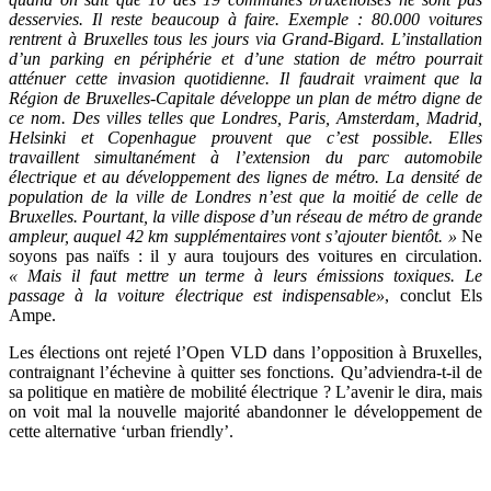
desservies. Il reste beaucoup à faire. Exemple : 80.000 voitures
rentrent à Bruxelles tous les jours via Grand-Bigard. L’installation
d’un parking en périphérie et d’une station de métro pourrait
atténuer cette invasion quotidienne. Il faudrait vraiment que la
Région de Bruxelles-Capitale développe un plan de métro digne de
ce nom. Des villes telles que Londres, Paris, Amsterdam, Madrid,
Helsinki et Copenhague prouvent que c’est possible. Elles
travaillent simultanément à l’extension du parc automobile
électrique et au développement des lignes de métro. La densité de
population de la ville de Londres n’est que la moitié de celle de
Bruxelles. Pourtant, la ville dispose d’un réseau de métro de grande
ampleur, auquel 42 km supplémentaires vont s’ajouter bientôt. »
Ne
soyons pas naïfs : il y aura toujours des voitures en circulation.
« Mais il faut mettre un terme à leurs émissions toxiques. Le
passage à la voiture électrique est indispensable»
, conclut Els
Ampe.
Les élections ont rejeté l’Open VLD dans l’opposition à Bruxelles,
contraignant l’échevine à quitter ses fonctions. Qu’adviendra-t-il de
sa politique en matière de mobilité électrique ? L’avenir le dira, mais
on voit mal la nouvelle majorité abandonner le développement de
cette alternative ‘urban friendly’.