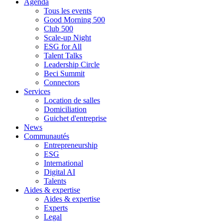
Agenda
Tous les events
Good Morning 500
Club 500
Scale-up Night
ESG for All
Talent Talks
Leadership Circle
Beci Summit
Connectors
Services
Location de salles
Domiciliation
Guichet d'entreprise
News
Communautés
Entrepreneurship
ESG
International
Digital AI
Talents
Aides & expertise
Aides & expertise
Experts
Legal