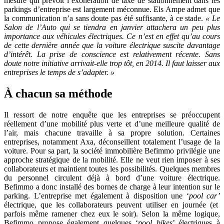
mesure qui prévoit l’exonération de taxe de stationnement dans les
parkings d’entreprise est largement méconnue. Els Ampe admet que
la communication n’a sans doute pas été suffisante, à ce stade.
« Le
Salon de l’Auto qui se tiendra en janvier attachera un peu plus
importance aux véhicules électriques. Ce n’est en effet qu’au cours
de cette dernière année que la voiture électrique suscite davantage
d’intérêt. La prise de conscience est relativement récente. Sans
doute notre initiative arrivait-elle trop tôt, en 2014. Il faut laisser aux
entreprises le temps de s’adapter. »
À chacun sa méthode
Il ressort de notre enquête que les entreprises se préoccupent
réellement d’une mobilité plus verte et d’une meilleure qualité de
l’air, mais chacune travaille à sa propre solution. Certaines
entreprises, notamment Axa, déconseillent totalement l’usage de la
voiture. Pour sa part, la société immobilière Befimmo privilégie une
approche stratégique de la mobilité. Elle ne veut rien imposer à ses
collaborateurs et maintient toutes les possibilités. Quelques membres
du personnel circulent déjà à bord d’une voiture électrique.
Befimmo a donc installé des bornes de charge à leur intention sur le
parking. L’entreprise met également à disposition une ‘
pool car’
électrique, que les collaborateurs peuvent utiliser en journée (et
parfois même ramener chez eux le soir). Selon la même logique,
Befimmo propose également quelques ‘
pool bikes
’ électriques à