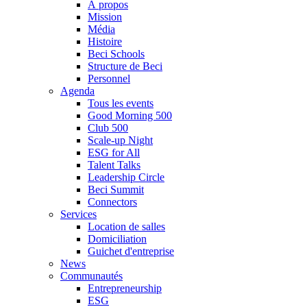
À propos
Mission
Média
Histoire
Beci Schools
Structure de Beci
Personnel
Agenda
Tous les events
Good Morning 500
Club 500
Scale-up Night
ESG for All
Talent Talks
Leadership Circle
Beci Summit
Connectors
Services
Location de salles
Domiciliation
Guichet d'entreprise
News
Communautés
Entrepreneurship
ESG