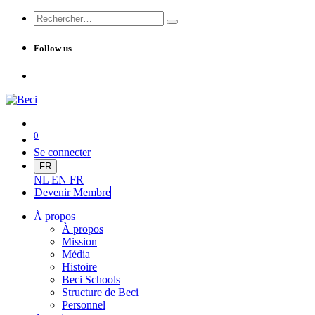
Follow us
0
Se connecter
FR
NL
EN
FR
Devenir Me
mbre
À propos
À propos
Mission
Média
Histoire
Beci Schools
Structure de Beci
Personnel