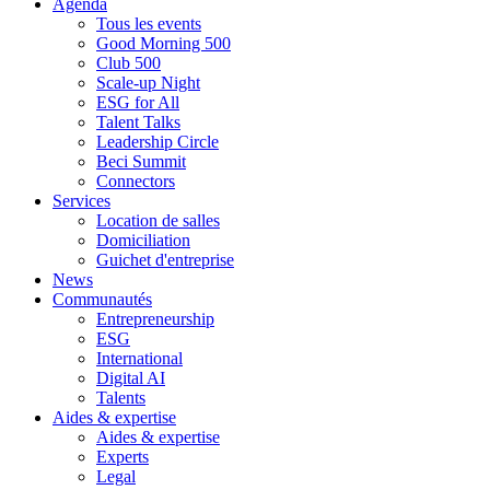
Agenda
Tous les events
Good Morning 500
Club 500
Scale-up Night
ESG for All
Talent Talks
Leadership Circle
Beci Summit
Connectors
Services
Location de salles
Domiciliation
Guichet d'entreprise
News
Communautés
Entrepreneurship
ESG
International
Digital AI
Talents
Aides & expertise
Aides & expertise
Experts
Legal