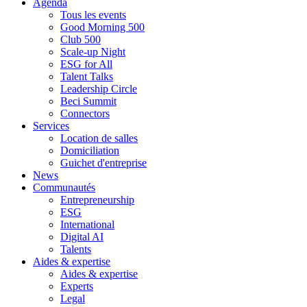
Agenda
Tous les events
Good Morning 500
Club 500
Scale-up Night
ESG for All
Talent Talks
Leadership Circle
Beci Summit
Connectors
Services
Location de salles
Domiciliation
Guichet d'entreprise
News
Communautés
Entrepreneurship
ESG
International
Digital AI
Talents
Aides & expertise
Aides & expertise
Experts
Legal