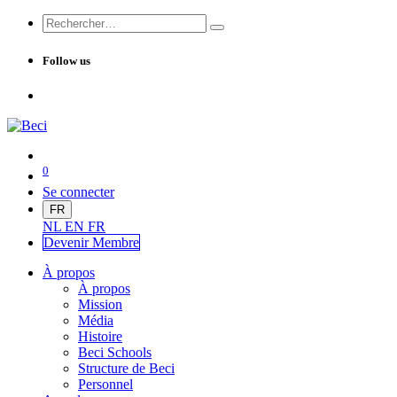
Follow us
0
Se connecter
FR
NL
EN
FR
Devenir Me
mbre
À propos
À propos
Mission
Média
Histoire
Beci Schools
Structure de Beci
Personnel