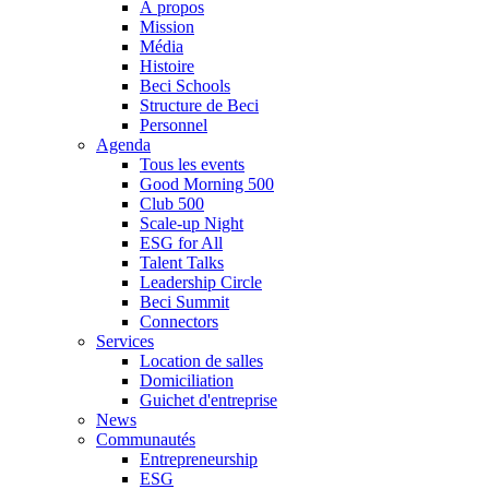
À propos
Mission
Média
Histoire
Beci Schools
Structure de Beci
Personnel
Agenda
Tous les events
Good Morning 500
Club 500
Scale-up Night
ESG for All
Talent Talks
Leadership Circle
Beci Summit
Connectors
Services
Location de salles
Domiciliation
Guichet d'entreprise
News
Communautés
Entrepreneurship
ESG