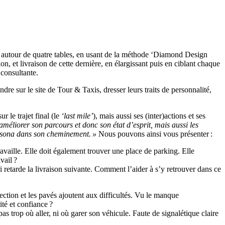
r autour de quatre tables, en usant de la méthode
‘
Diamond Design
, et livraison de cette dernière, en élargissant puis en ciblant chaque
 consultante.
endre sur le site de Tour & Taxis, dresser leurs traits de personnalité,
 le trajet final (le
‘
last mile
’
), mais aussi ses (inter)actions et ses
méliorer son parcours et donc son état d’esprit, mais aussi les
rsona
dans son cheminement
. »
Nous pouvons ainsi vous présenter :
availle. Elle doit également trouver une place de parking. Elle
vail ?
i retarde la livraison suivante. Comment l’aider à s’y retrouver dans ce
tion et les pavés ajoutent aux difficultés. Vu le manque
té et confiance ?
pas trop où aller, ni où garer son véhicule. Faute de signalétique claire