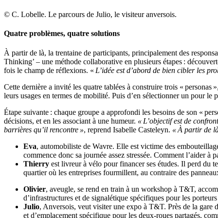
© C. Lobelle. Le parcours de Julio, le visiteur anversois.
Quatre problèmes, quatre solutions
À
partir de là, la trentaine de participants, principalement des respon
Thinking
’ – une méthode collaborative en plusieurs étapes : découvert
fois le champ de réflexions.
«
L’idée est d’abord de bien cibler les pro
Cette dernière
a
invité les quatre tablées à construire trois «
personas
»,
leurs usages en termes de mobilité. Puis d’en sélectionner un pour le p
É
tape suivante : chaque groupe a approfondi les besoins de son « person
décisions, et en les associant à une humeur.
«
L’objectif est de confro
barrières qu’il rencontre
»
, reprend Isabelle
Casteleyn
.
«
À
partir de 
Eva
, automobiliste de Wavre
. E
lle est victime des embouteilla
commence donc sa journée assez stressée. Comment l’aider à parven
Thierry
est livreur à vélo pour financer ses études. Il perd du 
quartier où les entreprises fourmillent, au contraire des
panneaux
Olivier
, aveugle, se rend en train à un workshop à T&T, accomp
d’infrastructures et de signalétique spécifiques pour les porteu
Julio
,
A
nversois, veut visiter une expo à T&T. Près de la gare du
et
d’emplacement spécifique
pour les deux-roues partagés, co