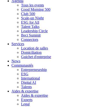
Agenda
Tous les events
Good Morning 500
Club 500
Scale-up Night
ESG for All
Talent Talks
Leadership Circle
Beci Summit
Connectors
Services
Location de salles
Domiciliation
Guichet d'entreprise
News
Communautés
Entrepreneurship
ESG
International
Digital AI
Talents
Aides & expertise
Aides & expertise
Experts
Legal