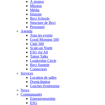
À propos
Mission
Média
Histoire
Beci Schools
Structure de Beci
Personnel
Agenda
Tous les events
Good Morning 500
Club 500
Scale-up Night
ESG for All
Talent Talks
Leadership Circle
Beci Summit
Connectors
Services
Location de salles
Domiciliation
Guichet d'entreprise
News
Communautés
Entrepreneurship
ESG