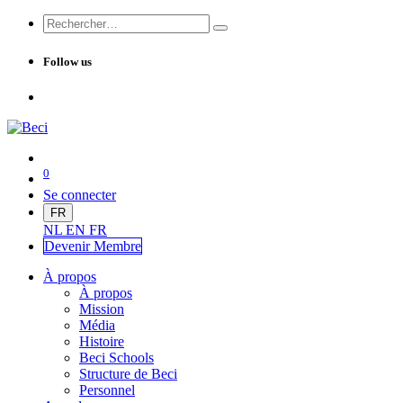
Follow us
0
Se connecter
FR
NL
EN
FR
Devenir Me
mbre
À propos
À propos
Mission
Média
Histoire
Beci Schools
Structure de Beci
Personnel