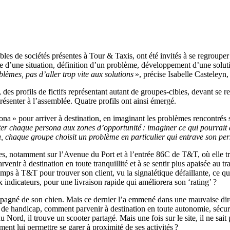
sables de sociétés présentes à Tour & Taxi
s
, ont été invités à se regroupe
e d’une situation, définition d’un problème, développement d’une solution
blèmes, pas d’aller trop vite aux solutions
», précise Isabelle
Casteleyn
,
 des profils de fictifs représentant
autant de
groupe
s-
cible
s
, devant se r
résenter à l’assemblée. Quatre profils ont ainsi émergé.
a » pour arriver à destination, en imaginant les problèmes rencontrés sur
nter chaque persona aux zones d’opportunité : imaginer ce qui pourrait a
là, chaque groupe choisit un problème en particulier qui entrave
son pe
ges, notamment sur l’Avenue du Port et à l’entrée 86C de T&T, où elle tr
ir à destination en toute tranquillité et à se sentir plus apaisée au tra
temps à T&T pour trouver son client, vu la signalétique défaillante, ce qu
 indicateurs, pour une livraison rapide
qui
améliorer
a
son
‘
rating
’
?
agné de son chien. Mais ce dernier l’a emmené dans une mauvaise direc
rs de handicap, comment parvenir à destination en toute autonomie, sécuri
 Nord, il trouve un scooter partagé. Mais une fois sur le site, il ne sait 
mment
lui permettre
se garer à proximité de ses activités ?