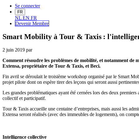
Se connecter
FR
NL
EN
FR
Devenir Me
mbre
Smart Mobility à Tour & Taxis : l'intellig
2 juin 2019
par
Comment résoudre les problèmes de mobilité, et notamment de mobi
Extensa
, propriétaire de Tour & Taxis, et Beci.
Fin avril se déroulait le troisième workshop organisé par le Smart
Mobi
projet pilote dont on espère tirer des leçons qui seront aussi pertinent
Les grandes problématiques ayant été cernées lors des deux premiers
collectif
et participatif
.
Tour & Taxis accueille une centaine d’entreprises, mais aussi les a
Extensa
seront réalisés (avec des immeubles de logements), on compte
Intelligence collective