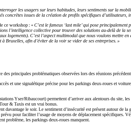
nterroger les usagers sur leurs habitudes, leurs sentiments sur la mobili
és concrètes issues de la création de profils spécifiques d’utilisateurs, 
de ce workshop
:
«
C’est le fameux
‘
last mile
’
qui pose principalement
p
ions l’intelligence collective pour trouver des solutions
au-delà de
la se
s aux logements).
C’est l’aspect multimodal que nous voulons mettre en a
t
à Bruxelles, afin d’éviter de la voir se vider de ses entreprises
. »
ce des principales
problématiques observées lors des
réunions
précédent
cès et une signalétique précise pour les parkings deux-roues et voitures,
(stations Yser/
Ribaucourt
) permettent d’arriver aux alentours du site, les
à Tour & Taxis est un vrai bonus.
sent davantage
le soir. Le sentiment d’insécurité est
présent
autour de la 
 prévu pour faciliter l’usage de moyens de déplacement spécifiques
. V
é
sent
problème
, les parkings deux-roues manquent.