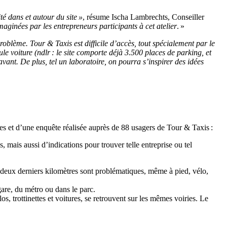
té dans et autour du site
»
, résume Ischa Lambrechts, Conseiller
imaginées par les entrepreneurs participants à cet atelier
. »
roblème
. Tour & Taxi
s
est difficile
d’accès,
tout spécialement par le
ule voiture
(ndlr : le site comporte déjà 3.500 places de parking, et
vant. De plus, tel un laboratoire, on pourra s’inspirer des idées
e
s et d’une enquête réalisée auprès de 88 usagers de Tour & Taxi
s :
 mais aussi d’indications pour trouver telle entreprise ou tel
deux
derniers kilomètres sont problématiques, même à pied, vélo,
gare, du métro
ou
dans le parc.
los, trottinettes
et
voitures, se retrouvent sur les mêmes voiries. Le