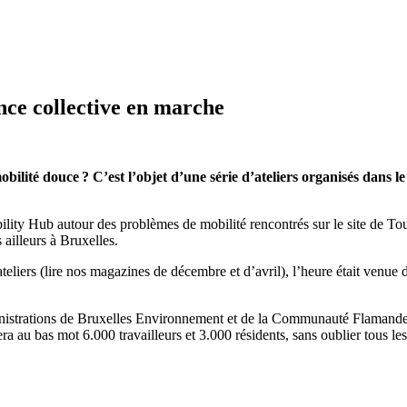
ence collective en marche
lité douce ? C’est l’objet d’une série d’ateliers organisés dans 
lity
Hub
autour d
es problèmes de mobilité rencontrés
sur le site de To
es ailleurs à Bruxelles.
ateliers
(lire nos magazines de décembre et d’avril), l’heure était venue 
dministrations de Bruxelles Environnement et de la Communauté Flamand
ra au bas mot 6.000 travailleurs
et
3.000 résidents
,
sans oublier
tous les