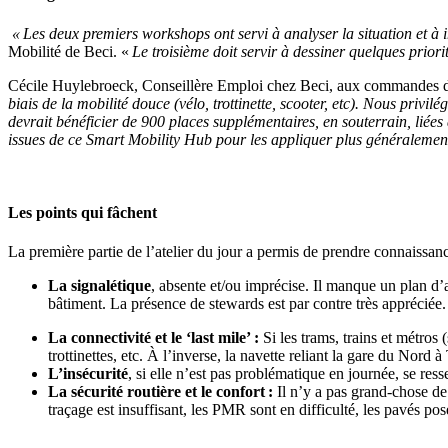
«
Les deux premiers workshops ont servi à analyser la situation et à i
Mobilité
de
Beci. «
Le troisième doit servir à dessiner quelques priorit
Cécile Huylebroe
ck
, Conseillère Emploi chez Beci,
aux commandes
biais de la
mobilité douce
(vélo, trottinette, scooter,
etc
)
. Nous privilég
devrait bénéficier de 900 places supplémentaires, en souterrain, liée
issues de ce Smart
Mobility
Hub pour les appliquer
plus généralemen
Les points qui fâchent
La première partie de l’atelier du jour a permis de prendre connaissan
La signalétique
,
absente et/ou imprécise. Il manque un plan d’ac
bâtiment. La présence de stewards est
par contre
très appréciée.
La connectivité et le
‘
last mile
’ :
S
i les trams, trains et métros 
trottinettes, etc.
À
l’inverse, la navette reliant la gare du Nord 
L’insécurité
,
si elle n’est pas problématique en journée,
se res
La sécurité routière et le confort :
I
l n’y a pas grand-chose de
traçage est insuffisant, les PMR sont en difficulté, les pavés po