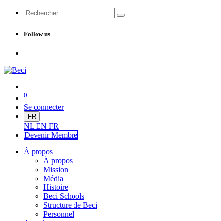
Follow us
0
Se connecter
FR
NL
EN
FR
Devenir Me
mbre
À propos
À propos
Mission
Média
Histoire
Beci Schools
Structure de Beci
Personnel