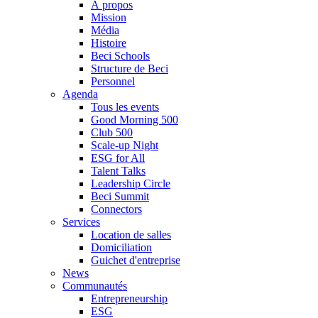
À propos
Mission
Média
Histoire
Beci Schools
Structure de Beci
Personnel
Agenda
Tous les events
Good Morning 500
Club 500
Scale-up Night
ESG for All
Talent Talks
Leadership Circle
Beci Summit
Connectors
Services
Location de salles
Domiciliation
Guichet d'entreprise
News
Communautés
Entrepreneurship
ESG