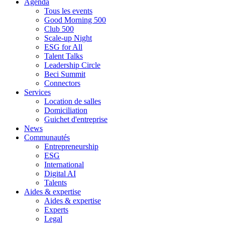
Agenda
Tous les events
Good Morning 500
Club 500
Scale-up Night
ESG for All
Talent Talks
Leadership Circle
Beci Summit
Connectors
Services
Location de salles
Domiciliation
Guichet d'entreprise
News
Communautés
Entrepreneurship
ESG
International
Digital AI
Talents
Aides & expertise
Aides & expertise
Experts
Legal