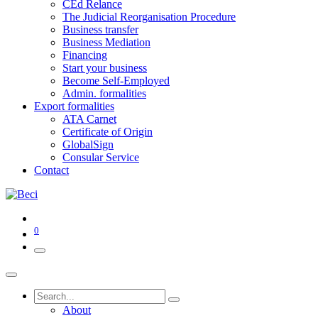
CEd Relance
The Judicial Reorganisation Procedure
Business transfer
Business Mediation
Financing
Start your business
Become Self-Employed
Admin. formalities
Export formalities
ATA Carnet
Certificate of Origin
GlobalSign
Consular Service
Contact
0
About