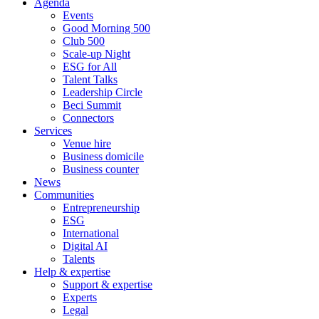
Agenda
Events
Good Morning 500
Club 500
Scale-up Night
ESG for All
Talent Talks
Leadership Circle
Beci Summit
Connectors
Services
Venue hire
Business domicile
Business counter
News
Communities
Entrepreneurship
ESG
International
Digital AI
Talents
Help & expertise
Support & expertise
Experts
Legal