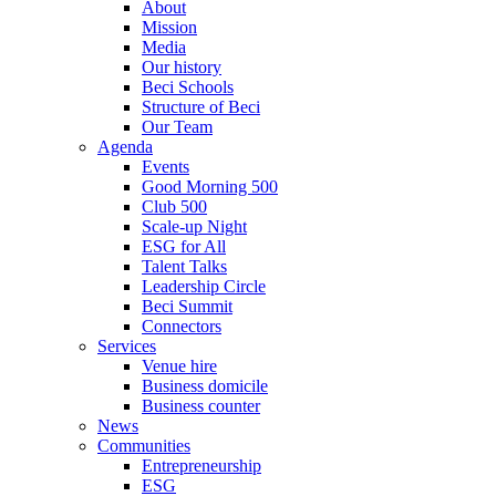
About
Mission
Media
Our history
Beci Schools
Structure of Beci
Our Team
Agenda
Events
Good Morning 500
Club 500
Scale-up Night
ESG for All
Talent Talks
Leadership Circle
Beci Summit
Connectors
Services
Venue hire
Business domicile
Business counter
News
Communities
Entrepreneurship
ESG