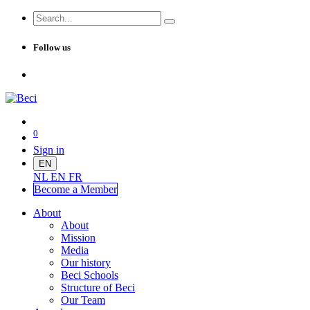
Follow us
0
Sign in
EN
NL
EN
FR
Become a Me
mber
About
About
Mission
Media
Our history
Beci Schools
Structure of Beci
Our Team