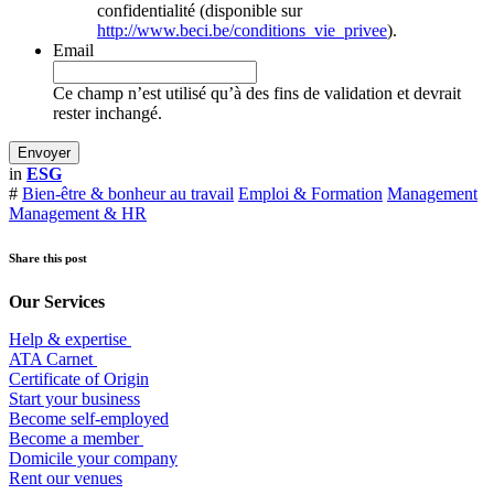
confidentialité (disponible sur
http://www.beci.be/conditions_vie_privee
).
Email
Ce champ n’est utilisé qu’à des fins de validation et devrait
rester inchangé.
in
ESG
#
Bien-être & bonheur au travail
Emploi & Formation
Management
Management & HR
Share this post
Our Services
Help & expertise
​ATA Carnet
Certificate of Origin
Start your business
Become self-employed
Become a member
​Domicile your company
Rent our venues