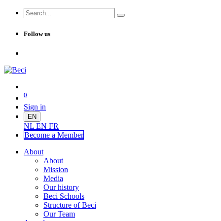
Follow us
0
Sign in
EN
NL
EN
FR
Become a Me
mber
About
About
Mission
Media
Our history
Beci Schools
Structure of Beci
Our Team