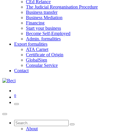
CEd Relance
The Judicial Reorganisation Procedure
Business transfer
Business Mediation
Financing
Start your business
Become Self-Employed
Admin. formalities
Export formalities
ATA Carnet
Certificate of Origin
GlobalSign
Consular Service
Contact
0
About