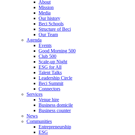
About
Mission
Media
Our history
Beci Schools
Structure of Beci
Our Team
Agenda
Events
Good Morning 500
Club 500
Scale-up Night
ESG for All
Talent Talks
Leadership Circle
Beci Summit
Connectors
Services
Venue hire
Business domicile
Business counter
News
Communities
Entrepreneurship
ESG