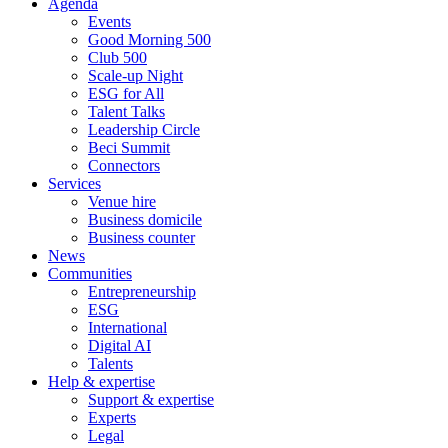
Agenda
Events
Good Morning 500
Club 500
Scale-up Night
ESG for All
Talent Talks
Leadership Circle
Beci Summit
Connectors
Services
Venue hire
Business domicile
Business counter
News
Communities
Entrepreneurship
ESG
International
Digital AI
Talents
Help & expertise
Support & expertise
Experts
Legal