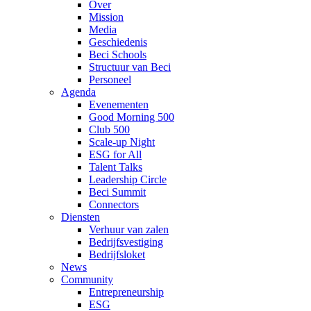
Over
Mission
Media
Geschiedenis
Beci Schools
Structuur van Beci
Personeel
Agenda
Evenementen
Good Morning 500
Club 500
Scale-up Night
ESG for All
Talent Talks
Leadership Circle
Beci Summit
Connectors
Diensten
Verhuur van zalen
Bedrijfsvestiging
Bedrijfsloket
News
Community
Entrepreneurship
ESG