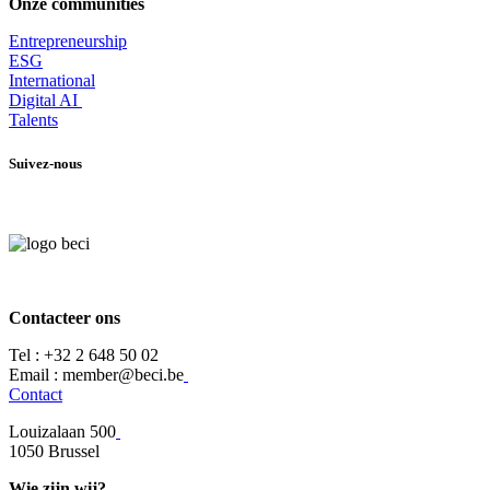
Onze communities
Entrepr
eneurship
ESG
International
Digital AI
Talents
Suivez-nous
Contacteer ons
Tel :
+32 2 648 50 02​
​​Email : member@beci.be
Contact
Louizalaan 500
​1050 Brussel
Wie zijn wij?