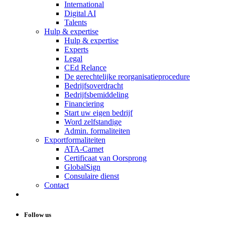
International
Digital AI
Talents
Hulp & expertise
Hulp & expertise
Experts
Legal
CEd Relance
De gerechtelijke reorganisatieprocedure
Bedrijfsoverdracht
Bedrijfsbemiddeling
Financiering
Start uw eigen bedrijf
Word zelfstandige
Admin. formaliteiten
Exportformaliteiten
ATA-Carnet
Certificaat van Oorsprong
GlobalSign
Consulaire dienst
Contact
Follow us