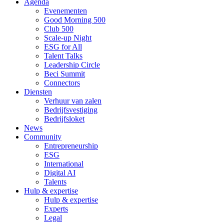
Agenda
Evenementen
Good Morning 500
Club 500
Scale-up Night
ESG for All
Talent Talks
Leadership Circle
Beci Summit
Connectors
Diensten
Verhuur van zalen
Bedrijfsvestiging
Bedrijfsloket
News
Community
Entrepreneurship
ESG
International
Digital AI
Talents
Hulp & expertise
Hulp & expertise
Experts
Legal