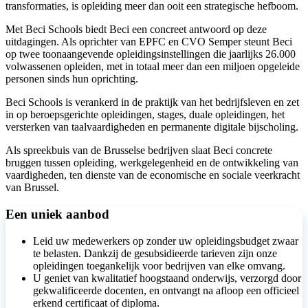
transformaties, is opleiding meer dan ooit een strategische hefboom.
Met Beci Schools biedt Beci een concreet antwoord op deze
uitdagingen. Als oprichter van EPFC en CVO Semper steunt Beci
op twee toonaangevende opleidingsinstellingen die jaarlijks 26.000
volwassenen opleiden, met in totaal meer dan een miljoen opgeleide
personen sinds hun oprichting.
Beci Schools is verankerd in de praktijk van het bedrijfsleven en zet
in op beroepsgerichte opleidingen, stages, duale opleidingen, het
versterken van taalvaardigheden en permanente digitale bijscholing.
Als spreekbuis van de Brusselse bedrijven slaat Beci concrete
bruggen tussen opleiding, werkgelegenheid en de ontwikkeling van
vaardigheden, ten dienste van de economische en sociale veerkracht
van Brussel.​​
Een uniek aanbod
Leid uw medewerkers op zonder uw opleidingsbudget zwaar
te belasten. Dankzij de gesubsidieerde tarieven zijn onze
opleidingen toegankelijk voor bedrijven van elke omvang.
U geniet van kwalitatief hoogstaand onderwijs, verzorgd door
gekwalificeerde docenten, en ontvangt na afloop een officieel
erkend certificaat of diploma.