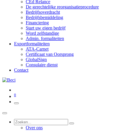
CEd Relance
De gerechtelijke reorganisatieprocedure
Bedrijfsoverdracht
Bedrijfsbemiddeling
Financiering
Start uw eigen bedrijf
Word zelfstandige
Admin. formaliteiten
Exportformaliteiten
ATA-Carnet
Certificaat van Oorsprong
GlobalSign
Consulaire dienst
Contact
0
Over ons