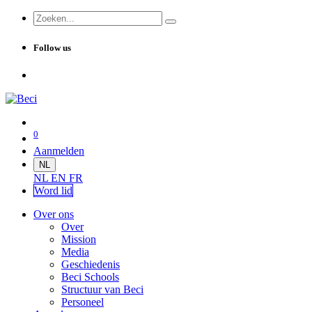
Follow us
0
Aanmelden
NL
NL
EN
FR
Word lid
Over ons
Over
Mission
Media
Geschiedenis
Beci Schools
Structuur van Beci
Personeel