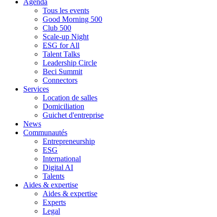
Agenda
Tous les events
Good Morning 500
Club 500
Scale-up Night
ESG for All
Talent Talks
Leadership Circle
Beci Summit
Connectors
Services
Location de salles
Domiciliation
Guichet d'entreprise
News
Communautés
Entrepreneurship
ESG
International
Digital AI
Talents
Aides & expertise
Aides & expertise
Experts
Legal