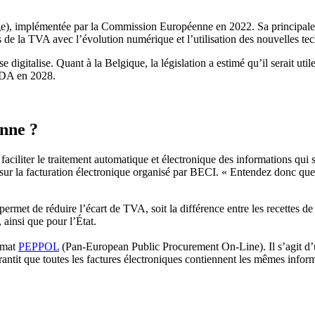
e), implémentée par la Commission Européenne en 2022. Sa principale mi
 de la TVA avec l’évolution numérique et l’utilisation des nouvelles te
 digitalise. Quant à la Belgique, la législation a estimé qu’il serait ut
ViDA en 2028.
onne ?
r faciliter le traitement automatique et électronique des informations qui
sur la facturation électronique organisé par BECI. « Entendez donc qu
rmet de réduire l’écart de TVA, soit la différence entre les recettes de 
, ainsi que pour l’État.
ormat
PEPPOL
(Pan-European Public Procurement On-Line). Il s’agit d’u
antit que toutes les factures électroniques contiennent les mêmes informa