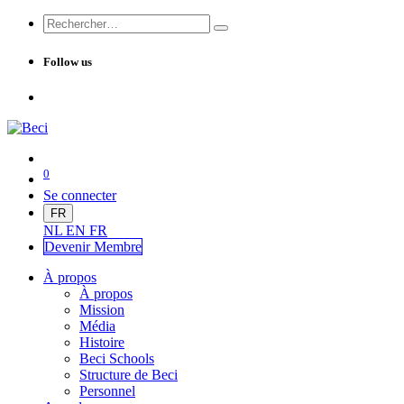
Follow us
0
Se connecter
FR
NL
EN
FR
Devenir Me
mbre
À propos
À propos
Mission
Média
Histoire
Beci Schools
Structure de Beci
Personnel