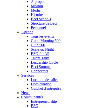
À propos
Mission
Média
Histoire
Beci Schools
Structure de Beci
Personnel
Agenda
Tous les events
Good Morning 500
Club 500
Scale-up Night
ESG for All
Talent Talks
Leadership Circle
Beci Summit
Connectors
Services
Location de salles
Domiciliation
Guichet d'entreprise
News
Communautés
Entrepreneurship
ESG