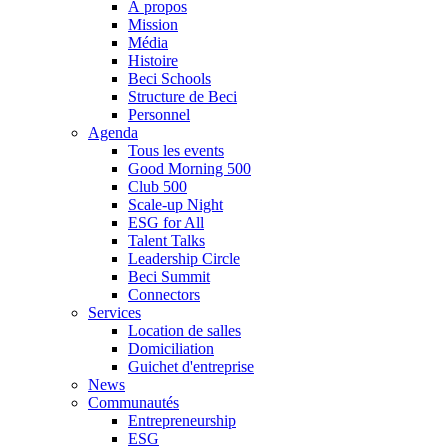
À propos
Mission
Média
Histoire
Beci Schools
Structure de Beci
Personnel
Agenda
Tous les events
Good Morning 500
Club 500
Scale-up Night
ESG for All
Talent Talks
Leadership Circle
Beci Summit
Connectors
Services
Location de salles
Domiciliation
Guichet d'entreprise
News
Communautés
Entrepreneurship
ESG