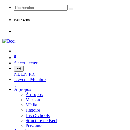
Follow us
0
Se connecter
FR
NL
EN
FR
Devenir Me
mbre
À propos
À propos
Mission
Média
Histoire
Beci Schools
Structure de Beci
Personnel