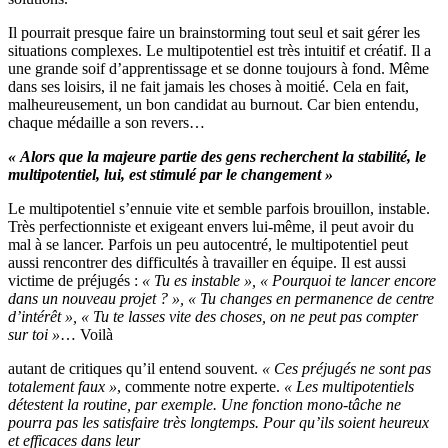
Il pourrait presque faire un brainstorming tout seul et sait gérer les
situations complexes. Le multipotentiel est très intuitif et créatif. Il a
une grande soif d’apprentissage et se donne toujours à fond. Même
dans ses loisirs, il ne fait jamais les choses à moitié. Cela en fait,
malheureusement, un bon candidat au burnout. Car bien entendu,
chaque médaille a son revers…
« Alors que la majeure partie des gens recherchent la stabilité, le
multipotentiel, lui, est stimulé par le changement »
Le multipotentiel s’ennuie vite et semble parfois brouillon, instable.
Très perfectionniste et exigeant envers lui-même, il peut avoir du
mal à se lancer. Parfois un peu autocentré, le multipotentiel peut
aussi rencontrer des difficultés à travailler en équipe. Il est aussi
victime de préjugés :
« Tu es instable »,
« Pourquoi te lancer encore
dans un nouveau projet ? », « Tu changes en permanence de centre
d’intérêt », « Tu te lasses vite des choses, on ne peut pas compter
sur toi »
… Voilà
autant de critiques qu’il entend souvent.
« Ces préjugés
ne sont pas
totalement faux »
, commente notre experte.
« Les multipotentiels
détestent la routine, par exemple. Une fonction mono-tâche ne
pourra pas les satisfaire très longtemps. Pour qu’ils soient heureux
et efficaces dans leur