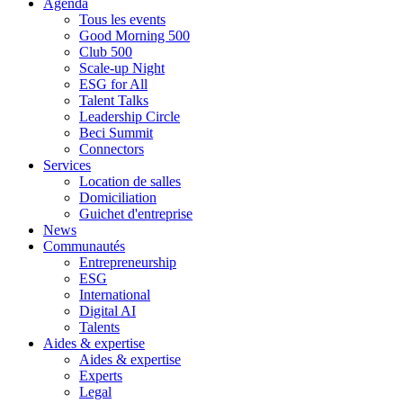
Agenda
Tous les events
Good Morning 500
Club 500
Scale-up Night
ESG for All
Talent Talks
Leadership Circle
Beci Summit
Connectors
Services
Location de salles
Domiciliation
Guichet d'entreprise
News
Communautés
Entrepreneurship
ESG
International
Digital AI
Talents
Aides & expertise
Aides & expertise
Experts
Legal