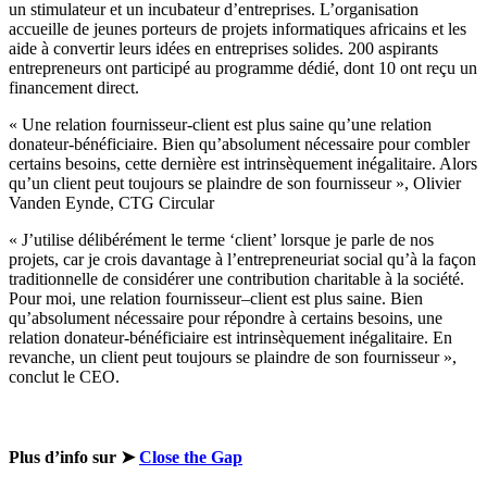
un stimulateur et un incubateur d’entreprises. L’organisation
accueille de jeunes porteurs de projets informatiques africains et les
aide à convertir leurs idées en entreprises solides. 200 aspirants
entrepreneurs ont participé au programme dédié, dont 10 ont reçu un
financement direct.
«
Une relation
fournisseur
-client est plus saine qu’une relation
donateur-bénéficiaire. Bien qu’absolument nécessaire pour combler
certains besoins, cette dernière est intrinsèquement inégalitaire. Alors
qu’un client peut toujours se plaindre de son fournisseur
»
,
Olivier
Vanden Eynde, CTG Circular
«
J’utilise délibérément le terme
‘
client
’
lorsque je parle de nos
projets, car je crois davantage à l’entrepreneuriat social qu’à la façon
traditionnelle de considérer
une contribution charitable à la société
.
Pour moi, une relation
fournisseur
–
client
est plus saine. Bien
qu’absolument nécessaire pour répondre à certains besoins,
une
relation donateur-bénéficiaire
est intrinsèquement inégalitaire.
En
revanche, u
n client peut toujours se plaindre de son fournisseur
»
,
conclut le CEO.
Plus d’info sur ➤
Close the Gap