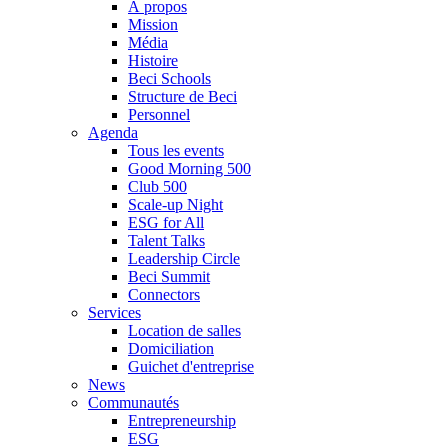
À propos
Mission
Média
Histoire
Beci Schools
Structure de Beci
Personnel
Agenda
Tous les events
Good Morning 500
Club 500
Scale-up Night
ESG for All
Talent Talks
Leadership Circle
Beci Summit
Connectors
Services
Location de salles
Domiciliation
Guichet d'entreprise
News
Communautés
Entrepreneurship
ESG