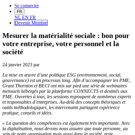
Se connecter
FR
NL
EN
FR
Devenir Me
mbre
Mesurer la matérialité sociale : bon pour
votre entreprise, votre personnel et la
société
24 janvier 2023
par
La mise en œuvre d’une politique ESG (environnement, social,
gouvernance) est un processus long. Afin d’accompagner les PME,
Grant
Thornton
et BECI ont mis sur pied une série de webinaires
mensuels hébergés par la plateforme CONNECTS et destinés aux
PME.
Ouvertes à tous, l
es sessions regroupent de nombreux experts
et responsables d’entreprises. Au-delà des
concepts théoriques et
outils méthodologiques
, les intervenants partagent expérience
pratique
,
conseils et idées
.
«
La
question des
compétences est également très importante. Avec
la digitalisation, nous devons nous assurer que
toute
personne, au
sein de notre organisation mais aussi dans la société, reste