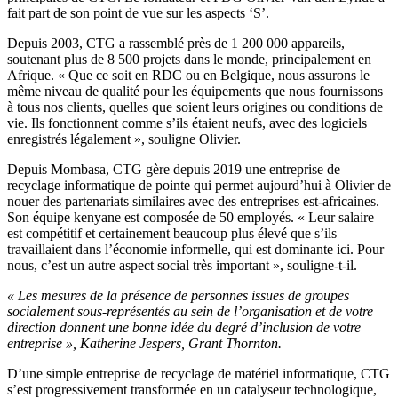
fait part de son point de vue sur les aspects ‘S’.
Depuis 2003, CTG a rassemblé près de 1 200 000 appareils,
soutenant plus de 8 500 projets dans le monde, principalement en
Afrique.
«
Que ce soit en RDC ou en Belgique, nous assurons le
même niveau de qualité pour les équipements que nous fournissons
à tous nos clients, quelles que soient leurs
origines ou
conditions de
vie. Ils fonctionnent comme s’ils étaient neufs, avec des logiciels
enregistrés légalement
»
, souligne Olivier.
Depuis Mombasa, CTG gère depuis 2019 une entreprise de
recyclage informatique de pointe qui permet aujourd’hui à Olivier de
nouer des partenariats similaires avec des entreprises est-africaines.
Son équipe kenyane est composée de 50 employés.
«
Leur salaire
est compétitif
et certainement beaucoup plus
élevé
que s’ils
travaillaient dans l’économie
in
formelle
, qui est
dominante
ici
. Pour
nous, c’est un autre aspect social très important
»
, souligne-t-il.
«
Les mesures de la présence de personnes issues de groupes
socialement sous-représentés au sein de l’organisation et de votre
direction donnent une
bonne
idée du degré d’inclusion de votre
entreprise
»
, Katherine Jespers, Grant Thornton.
D’une simple entreprise de recyclage de matériel informatique, CTG
s’est progressivement transformée en un catalyseur technologique,