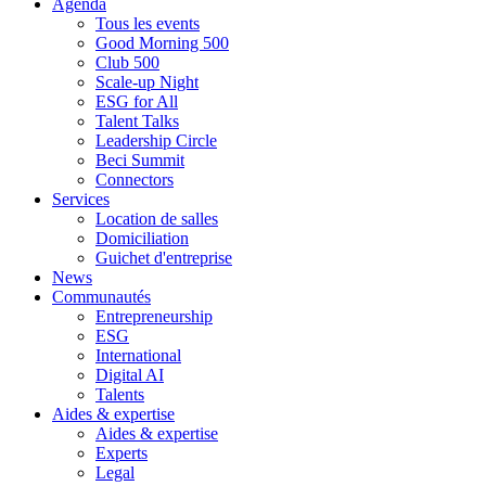
Agenda
Tous les events
Good Morning 500
Club 500
Scale-up Night
ESG for All
Talent Talks
Leadership Circle
Beci Summit
Connectors
Services
Location de salles
Domiciliation
Guichet d'entreprise
News
Communautés
Entrepreneurship
ESG
International
Digital AI
Talents
Aides & expertise
Aides & expertise
Experts
Legal