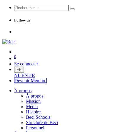
Follow us
0
Se connecter
FR
NL
EN
FR
Devenir Me
mbre
À propos
À propos
Mission
Média
Histoire
Beci Schools
Structure de Beci
Personnel