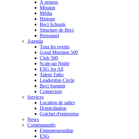
À propos
Mission
Média
Histoire
Beci Schools
Structure de Beci
Personnel
Agenda
Tous les events
Good Morning 500
Club 500
Scale-up Night
ESG for All
Talent Talks
Leadership Circle
Beci Summit
Connectors
Services
Location de salles
Domiciliation
Guichet d'entreprise
News
Communautés
Entrepreneurship
ESG