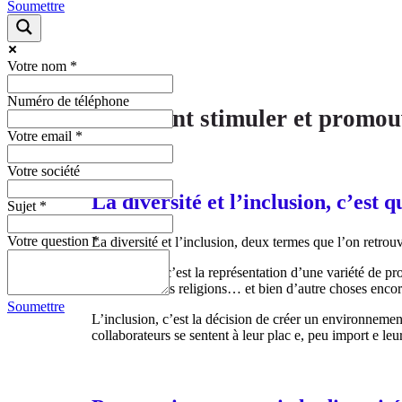
Soumettre
Votre nom
*
Numéro de téléphone
Comment stimuler et promouvoi
Votre email
*
Votre société
La diversité et l’inclusion, c’est q
Sujet
*
Votre question
*
La diversité et l’inclusion, deux termes que l’on retro
La diversité, c’est la représentation d’une variété de pr
culturelles, des religions… et bien d’autre choses encor
Soumettre
L’inclusion, c’est la décision de créer un environnement
collaborateurs se sentent à leur plac
e, peu import
e
leur