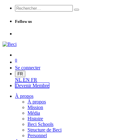
Follow us
0
Se connecter
FR
NL
EN
FR
Devenir Me
mbre
À propos
À propos
Mission
Média
Histoire
Beci Schools
Structure de Beci
Personnel