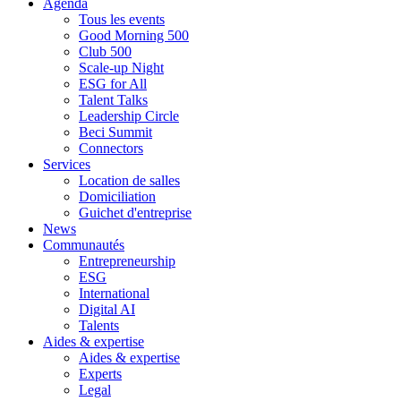
Agenda
Tous les events
Good Morning 500
Club 500
Scale-up Night
ESG for All
Talent Talks
Leadership Circle
Beci Summit
Connectors
Services
Location de salles
Domiciliation
Guichet d'entreprise
News
Communautés
Entrepreneurship
ESG
International
Digital AI
Talents
Aides & expertise
Aides & expertise
Experts
Legal