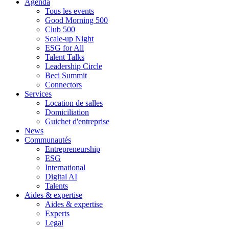
Agenda
Tous les events
Good Morning 500
Club 500
Scale-up Night
ESG for All
Talent Talks
Leadership Circle
Beci Summit
Connectors
Services
Location de salles
Domiciliation
Guichet d'entreprise
News
Communautés
Entrepreneurship
ESG
International
Digital AI
Talents
Aides & expertise
Aides & expertise
Experts
Legal