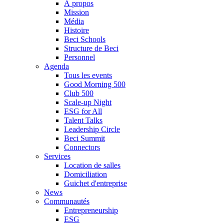
À propos
Mission
Média
Histoire
Beci Schools
Structure de Beci
Personnel
Agenda
Tous les events
Good Morning 500
Club 500
Scale-up Night
ESG for All
Talent Talks
Leadership Circle
Beci Summit
Connectors
Services
Location de salles
Domiciliation
Guichet d'entreprise
News
Communautés
Entrepreneurship
ESG