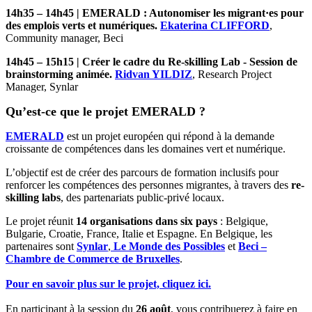
14h35 – 14h45 | EMERALD : Autonomiser les migrant·es pour
des emplois verts et numériques.
Ekaterina CLIFFORD
,
Community manager, Beci
14h45 – 15h15 | Créer le cadre du Re-skilling Lab - Session de
brainstorming animée.
Ridvan YILDIZ
, Research Project
Manager, Synlar
Qu’est-ce que le projet EMERALD ?
EMERALD
est un projet européen qui répond à la demande
croissante de compétences dans les domaines vert et numérique.
L’objectif est de créer des parcours de formation inclusifs pour
renforcer les compétences des personnes migrantes, à travers des
re-
skilling labs
, des partenariats public-privé locaux.
Le projet réunit
14 organisations dans six pays
: Belgique,
Bulgarie, Croatie, France, Italie et Espagne. En Belgique, les
partenaires sont
Synlar
,
Le Monde des Possibles
et
Beci –
Chambre de Commerce de Bruxelles
.
Pour en savoir plus sur le projet, cliquez ici.
En participant à la session du
26 août
, vous contribuerez à faire en