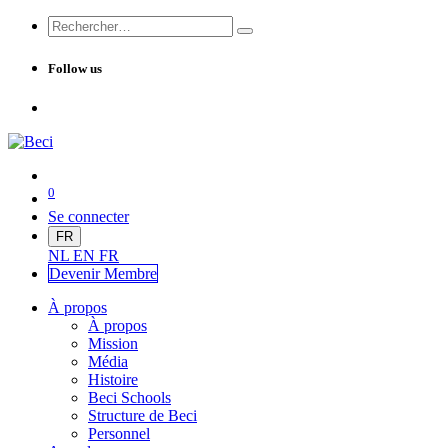
Follow us
0
Se connecter
FR
NL
EN
FR
Devenir Me
mbre
À propos
À propos
Mission
Média
Histoire
Beci Schools
Structure de Beci
Personnel