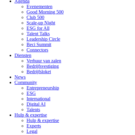
Agenda
Evenementen
Good Morning 500
Club 500
Scale-up Night
ESG for All
Talent Talks
Leadership Circle
Beci Summit
Connectors
Diensten
Verhuur van zalen
Bedrijfsvestiging
Bedrijfsloket
News
Community
Entrepreneurship
ESG
International
Digital AI
Talents
Hulp & expertise
Hulp & expertise
Experts
Legal