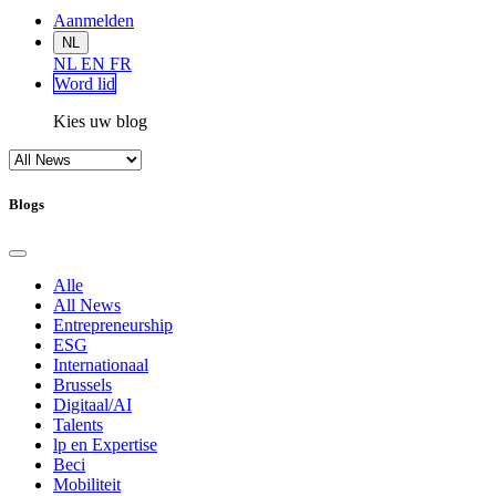
Aanmelden
NL
NL
EN
FR
Word lid
Kies uw blog
Blogs
Alle
All News
Entrepreneurship
ESG
Internationaal
Brussels
Digitaal/AI
Talents
lp en Expertise
Beci
Mobiliteit