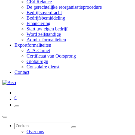
CEd Relance
De gerechtelijke reorganisatieprocedure
Bedrijfsoverdracht
Bedrijfsbemiddeling
Financiering
Start uw eigen bedrijf
Word zelfstandige
Admin. formaliteiten
Exportformaliteiten
ATA-Carnet
Certificaat van Oorsprong
GlobalSign
Consulaire dienst
Contact
0
Over ons