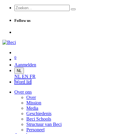
Follow us
0
Aanmelden
NL
NL
EN
FR
Word lid
Over ons
Over
Mission
Media
Geschiedenis
Beci Schools
Structuur van Beci
Personeel