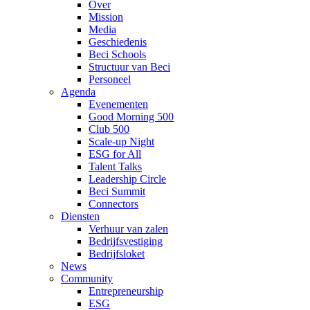
Over
Mission
Media
Geschiedenis
Beci Schools
Structuur van Beci
Personeel
Agenda
Evenementen
Good Morning 500
Club 500
Scale-up Night
ESG for All
Talent Talks
Leadership Circle
Beci Summit
Connectors
Diensten
Verhuur van zalen
Bedrijfsvestiging
Bedrijfsloket
News
Community
Entrepreneurship
ESG