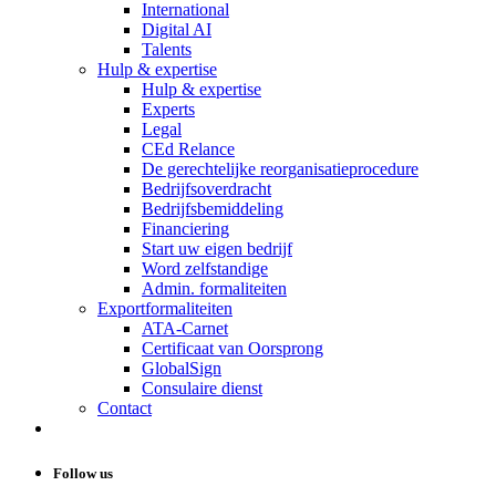
International
Digital AI
Talents
Hulp & expertise
Hulp & expertise
Experts
Legal
CEd Relance
De gerechtelijke reorganisatieprocedure
Bedrijfsoverdracht
Bedrijfsbemiddeling
Financiering
Start uw eigen bedrijf
Word zelfstandige
Admin. formaliteiten
Exportformaliteiten
ATA-Carnet
Certificaat van Oorsprong
GlobalSign
Consulaire dienst
Contact
Follow us