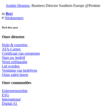
Sophie Henrion
, Business Director Southern Europe @Protime
in
Beci
#
Werknemers
Deel deze post
Onze diensten
Hulp & expertise
​ATA-Carnet
Certificaat van oorsprong
Start uw bedrijf
Word zelfstandig
Lid worden
​Vestiging van bedrijven
Onze zalen huren
Onze communities
Entrepr
eneurship
ESG
International
Digital AI