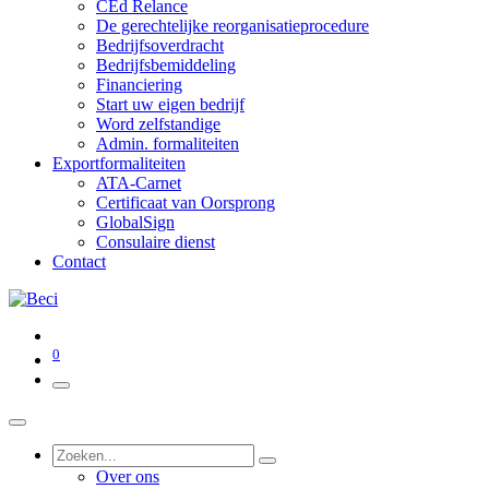
CEd Relance
De gerechtelijke reorganisatieprocedure
Bedrijfsoverdracht
Bedrijfsbemiddeling
Financiering
Start uw eigen bedrijf
Word zelfstandige
Admin. formaliteiten
Exportformaliteiten
ATA-Carnet
Certificaat van Oorsprong
GlobalSign
Consulaire dienst
Contact
0
Over ons