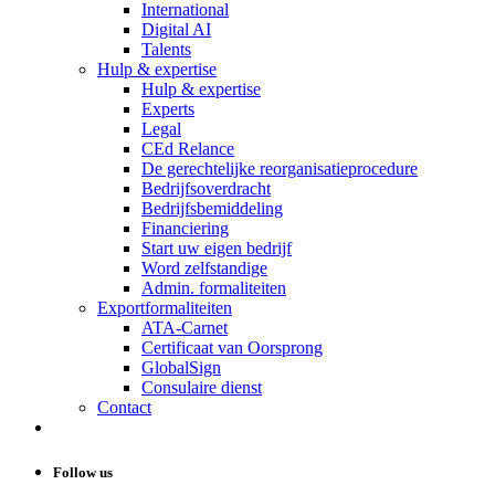
International
Digital AI
Talents
Hulp & expertise
Hulp & expertise
Experts
Legal
CEd Relance
De gerechtelijke reorganisatieprocedure
Bedrijfsoverdracht
Bedrijfsbemiddeling
Financiering
Start uw eigen bedrijf
Word zelfstandige
Admin. formaliteiten
Exportformaliteiten
ATA-Carnet
Certificaat van Oorsprong
GlobalSign
Consulaire dienst
Contact
Follow us