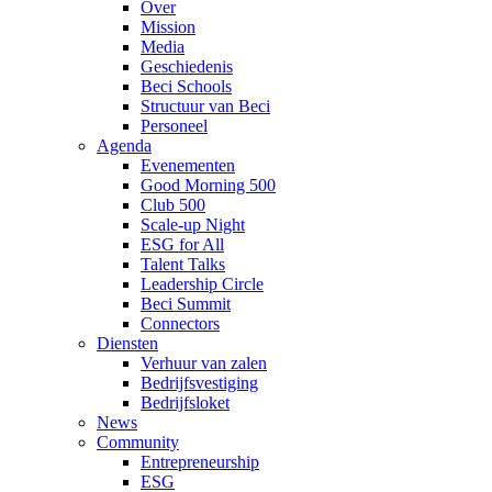
Over
Mission
Media
Geschiedenis
Beci Schools
Structuur van Beci
Personeel
Agenda
Evenementen
Good Morning 500
Club 500
Scale-up Night
ESG for All
Talent Talks
Leadership Circle
Beci Summit
Connectors
Diensten
Verhuur van zalen
Bedrijfsvestiging
Bedrijfsloket
News
Community
Entrepreneurship
ESG