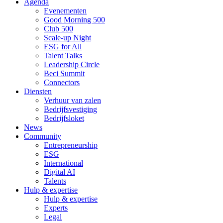
Agenda
Evenementen
Good Morning 500
Club 500
Scale-up Night
ESG for All
Talent Talks
Leadership Circle
Beci Summit
Connectors
Diensten
Verhuur van zalen
Bedrijfsvestiging
Bedrijfsloket
News
Community
Entrepreneurship
ESG
International
Digital AI
Talents
Hulp & expertise
Hulp & expertise
Experts
Legal