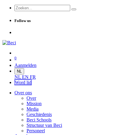
Follow us
0
Aanmelden
NL
NL
EN
FR
Word lid
Over ons
Over
Mission
Media
Geschiedenis
Beci Schools
Structuur van Beci
Personeel