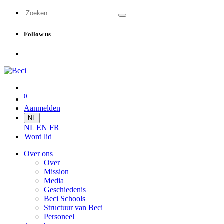
Follow us
0
Aanmelden
NL
NL
EN
FR
Word lid
Over ons
Over
Mission
Media
Geschiedenis
Beci Schools
Structuur van Beci
Personeel