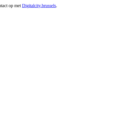
ntact op met
Digitalcity.brussels
.