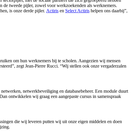
 sectorpijler, met de sociale partners die zich gegroepeerd hebben
rmen de tweede pijler, zowel voor werkzoekenden als werknemers.
en, is onze derde pijler.
Actiris
en
Select Actiris
helpen ons daarbij”,
gebruiken om hun werknemers bij te scholen. Aangezien wij mensen
esteerd”, zegt Jean-Pierre Rucci. “Wij stellen ook onze vergaderzalen
ie, netwerken, netwerkbeveiliging en databasebeheer. Een module duurt
? “Dan ontwikkelen wij graag een aangepaste cursus in samenspraak
ossingen die wij leveren putten wij uit onze eigen middelen en doen
jzing.