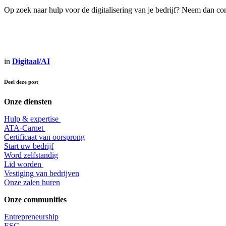
Op zoek naar hulp voor de digitalisering van je bedrijf? Neem dan co
in
Digitaal/AI
Deel deze post
Onze diensten
Hulp & expertise
​ATA-Carnet
Certificaat van oorsprong
Start uw bedrijf
Word zelfstandig
Lid worden
​Vestiging van bedrijven
Onze zalen huren
Onze communities
Entrepr
eneurship
ESG