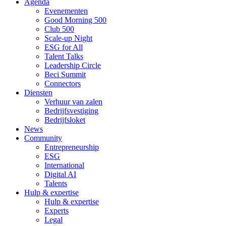
Agenda
Evenementen
Good Morning 500
Club 500
Scale-up Night
ESG for All
Talent Talks
Leadership Circle
Beci Summit
Connectors
Diensten
Verhuur van zalen
Bedrijfsvestiging
Bedrijfsloket
News
Community
Entrepreneurship
ESG
International
Digital AI
Talents
Hulp & expertise
Hulp & expertise
Experts
Legal