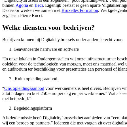
“Digitalcity.brussels is een zogeheten “pool opleiding-werk”, een pub
binnen
Agoria
en
Beci
. Eigenlijk bestaat er geen aparte ‘digitalise
Daarvoor werken we samen met
Bruxelles Formation
. Werkgelegenhe
zegt Jean-Pierre Rucci.
Welke diensten voor bedrijven?
Bedrijven kunnen bij Digitalcity.brussels onder andere terecht voor:
Geavanceerde hardware en software
“In onze lokalen in Oudergem stellen wij onze infrastructuur ter be
opleiden voor de technologieën van morgen, moet ons materiaal wel up-
en auditorium ter beschikking voor presentaties aan personeel of klant
Ruim opleidingsaanbod
“
Ons opleidingsaanbod
voor werknemers is heel divers. Bedrijven vin
2 tot 5 dagen en kost 250 euro per dag en per werknemer.” Wat als ee
met het bedrijf.”
Begeleidingsplatform
Als derde missie heeft Digitalcity.brussels het aanbieden van “een pl
wij een beroep op partners.” Iedereen die met vragen zit over digitalis