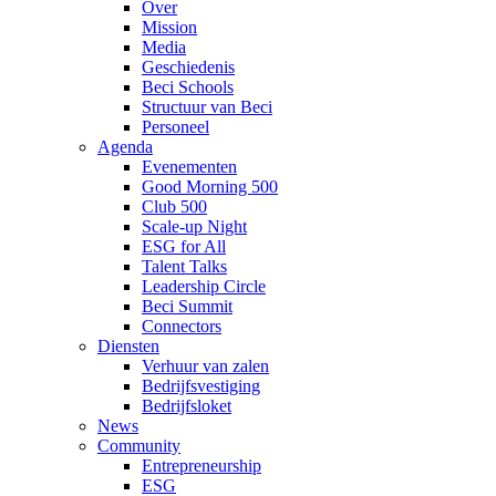
Over
Mission
Media
Geschiedenis
Beci Schools
Structuur van Beci
Personeel
Agenda
Evenementen
Good Morning 500
Club 500
Scale-up Night
ESG for All
Talent Talks
Leadership Circle
Beci Summit
Connectors
Diensten
Verhuur van zalen
Bedrijfsvestiging
Bedrijfsloket
News
Community
Entrepreneurship
ESG