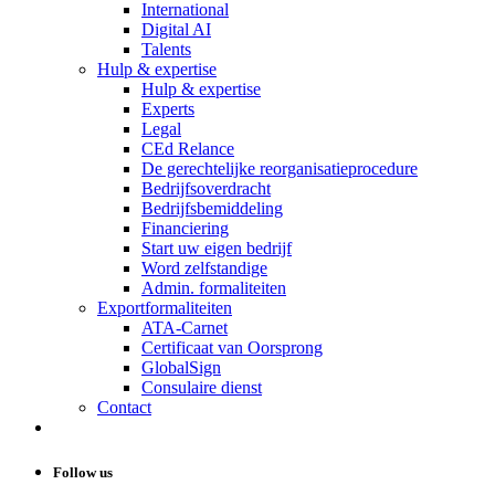
International
Digital AI
Talents
Hulp & expertise
Hulp & expertise
Experts
Legal
CEd Relance
De gerechtelijke reorganisatieprocedure
Bedrijfsoverdracht
Bedrijfsbemiddeling
Financiering
Start uw eigen bedrijf
Word zelfstandige
Admin. formaliteiten
Exportformaliteiten
ATA-Carnet
Certificaat van Oorsprong
GlobalSign
Consulaire dienst
Contact
Follow us