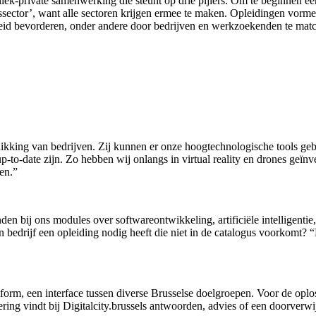
liek-private samenwerking die steunt op drie pijlers. Om te beginnen een
ringssector’, want alle sectoren krijgen ermee te maken. Opleidingen vo
id bevorderen, onder andere door bedrijven en werkzoekenden te match
schikking van bedrijven. Zij kunnen er onze hoogtechnologische tools 
to-date zijn. Zo hebben wij onlangs in virtual reality en drones geïnv
en.”
den bij ons modules over softwareontwikkeling, artificiële intelligent
n bedrijf een opleiding nodig heeft die niet in de catalogus voorkomt
atform, een interface tussen diverse Brusselse doelgroepen. Voor de opl
ering vindt bij Digitalcity.brussels antwoorden, advies of een doorverwi