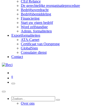
CEd Relance
De gerechtelijke reorganisatieprocedure
Bedrijfsoverdracht
Bedrijfsbemiddeling
Financiering
Start uw eigen bedrijf
Word zelfstandige
Admin. formaliteiten
Exportformaliteiten
ATA-Carnet
Certificaat van Oorsprong
GlobalSign
Consulaire dienst
Contact
0
Over ons