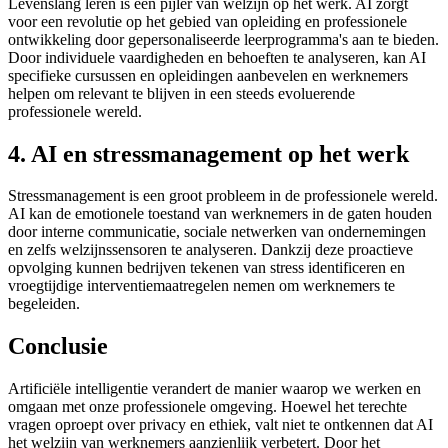
Levenslang leren is een pijler van welzijn op het werk. AI zorgt
voor een revolutie op het gebied van opleiding en professionele
ontwikkeling door gepersonaliseerde leerprogramma's aan te bieden.
Door individuele vaardigheden en behoeften te analyseren, kan AI
specifieke cursussen en opleidingen aanbevelen en werknemers
helpen om relevant te blijven in een steeds evoluerende
professionele wereld.
4. AI en stressmanagement op het werk
Stressmanagement is een groot probleem in de professionele wereld.
AI kan de emotionele toestand van werknemers in de gaten houden
door interne communicatie, sociale netwerken van ondernemingen
en zelfs welzijnssensoren te analyseren. Dankzij deze proactieve
opvolging kunnen bedrijven tekenen van stress identificeren en
vroegtijdige interventiemaatregelen nemen om werknemers te
begeleiden.
Conclusie
Artificiële intelligentie verandert de manier waarop we werken en
omgaan met onze professionele omgeving. Hoewel het terechte
vragen oproept over privacy en ethiek, valt niet te ontkennen dat AI
het welzijn van werknemers aanzienlijk verbetert. Door het