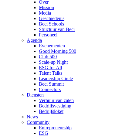
Over
Mission
Media
Geschiedenis
Beci Schools
Structuur van Beci
Personeel
Agenda
Evenementen
Good Morning 500
Club 500
Scale-up Night
ESG for All
Talent Talks
Leadership Circle
Beci Summit
Connectors
Diensten
Verhuur van zalen
Bedrijfsvestiging
Bedrijfsloket
News
Community
Entrepreneurship
ESG