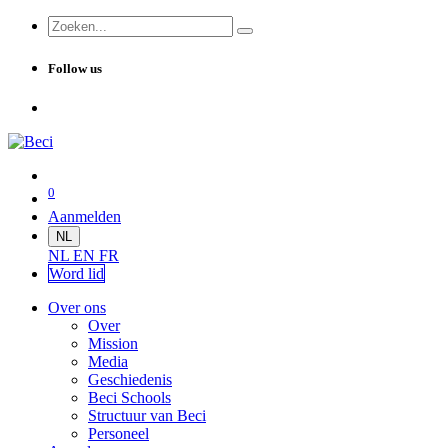
Follow us
0
Aanmelden
NL
NL
EN
FR
Word lid
Over ons
Over
Mission
Media
Geschiedenis
Beci Schools
Structuur van Beci
Personeel