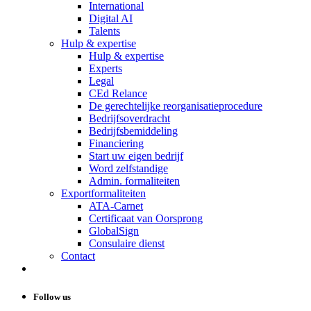
International
Digital AI
Talents
Hulp & expertise
Hulp & expertise
Experts
Legal
CEd Relance
De gerechtelijke reorganisatieprocedure
Bedrijfsoverdracht
Bedrijfsbemiddeling
Financiering
Start uw eigen bedrijf
Word zelfstandige
Admin. formaliteiten
Exportformaliteiten
ATA-Carnet
Certificaat van Oorsprong
GlobalSign
Consulaire dienst
Contact
Follow us