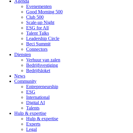
Agenda
Evenementen
Good Morning 500
Club 500
Scale-up Night
ESG for All
Talent Talks
Leadership Circle
Beci Summit
Connectors
Diensten
Verhuur van zalen
Bedrijfsvestiging
Bedrijfsloket
News
Community
Entrepreneurship
ESG
International
Digital AI
Talents
Hulp & expertise
Hulp & expertise
Experts
Legal