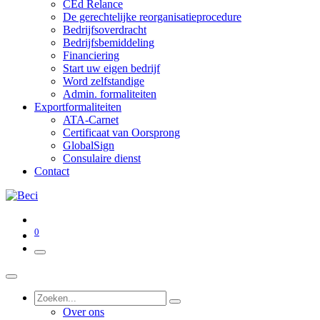
CEd Relance
De gerechtelijke reorganisatieprocedure
Bedrijfsoverdracht
Bedrijfsbemiddeling
Financiering
Start uw eigen bedrijf
Word zelfstandige
Admin. formaliteiten
Exportformaliteiten
ATA-Carnet
Certificaat van Oorsprong
GlobalSign
Consulaire dienst
Contact
0
Over ons