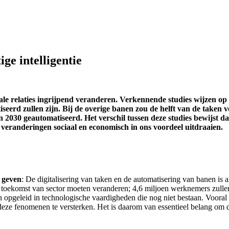
ge intelligentie
ciale relaties ingrijpend veranderen. Verkennende studies wijzen 
eerd zullen zijn. Bij de overige banen zou de helft van de taken 
en 2030 geautomatiseerd. Het verschil tussen deze studies bewijst 
e veranderingen sociaal en economisch in ons voordeel uitdraaien.
 geven
: De digitalisering van taken en de automatisering van banen is a
de toekomst van sector moeten veranderen; 4,6 miljoen werknemers zul
n opgeleid in technologische vaardigheden die nog niet bestaan. Vooral 
deze fenomenen te versterken. Het is daarom van essentieel belang om 