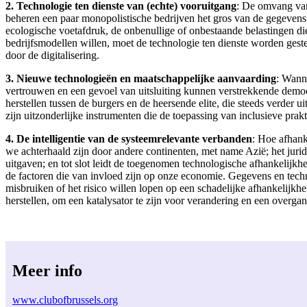
2. Technologie ten dienste van (echte) vooruitgang
: De omvang van 
beheren een paar monopolistische bedrijven het gros van de gegevens
ecologische voetafdruk, de onbenullige of onbestaande belastingen di
bedrijfsmodellen willen, moet de technologie ten dienste worden ge
door de digitalisering.
3. Nieuwe technologieën en maatschappelijke aanvaarding
: Wann
vertrouwen en een gevoel van uitsluiting kunnen verstrekkende demo
herstellen tussen de burgers en de heersende elite, die steeds verder u
zijn uitzonderlijke instrumenten die de toepassing van inclusieve pra
4. De intelligentie van de systeemrelevante verbanden
: Hoe afhank
we achterhaald zijn door andere continenten, met name Azië; het juri
uitgaven; en tot slot leidt de toegenomen technologische afhankelijkh
de factoren die van invloed zijn op onze economie. Gegevens en techn
misbruiken of het risico willen lopen op een schadelijke afhankelijk
herstellen, om een katalysator te zijn voor verandering en een overg
Meer info
www.clubofbrussels.org