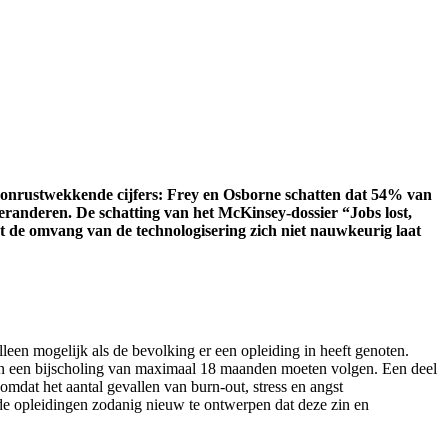
op onrustwekkende cijfers: Frey en Osborne schatten dat 54% van
veranderen. De schatting van het McKinsey-dossier “Jobs lost,
dat de omvang van de technologisering zich niet nauwkeurig laat
lleen mogelijk als de bevolking er een opleiding in heeft genoten.
len een bijscholing van maximaal 18 maanden moeten volgen. Een deel
omdat het aantal gevallen van burn-out, stress en angst
de opleidingen zodanig nieuw te ontwerpen dat deze zin en