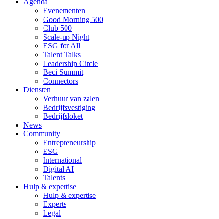
Agenda
Evenementen
Good Morning 500
Club 500
Scale-up Night
ESG for All
Talent Talks
Leadership Circle
Beci Summit
Connectors
Diensten
Verhuur van zalen
Bedrijfsvestiging
Bedrijfsloket
News
Community
Entrepreneurship
ESG
International
Digital AI
Talents
Hulp & expertise
Hulp & expertise
Experts
Legal