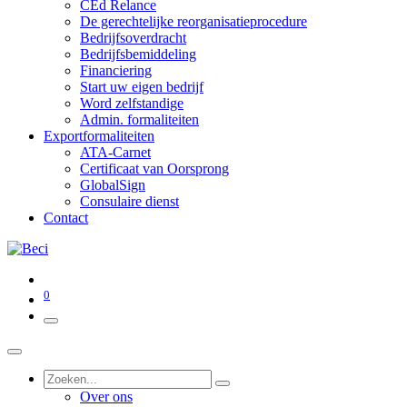
CEd Relance
De gerechtelijke reorganisatieprocedure
Bedrijfsoverdracht
Bedrijfsbemiddeling
Financiering
Start uw eigen bedrijf
Word zelfstandige
Admin. formaliteiten
Exportformaliteiten
ATA-Carnet
Certificaat van Oorsprong
GlobalSign
Consulaire dienst
Contact
0
Over ons