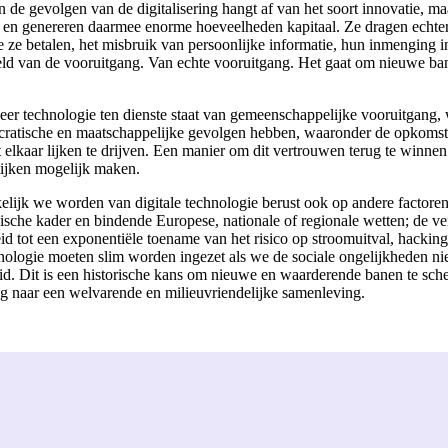
de gevolgen van de digitalisering hangt af van het soort innovatie, m
 en genereren daarmee enorme hoeveelheden kapitaal. Ze dragen echter 
e ze betalen, het misbruik van persoonlijke informatie, hun inmenging 
steld van de vooruitgang. Van echte vooruitgang. Het gaat om nieuwe 
eer technologie ten dienste staat van gemeenschappelijke vooruitgang,
cratische en maatschappelijke gevolgen hebben, waaronder de opkomst 
it elkaar lijken te drijven. Een manier om dit vertrouwen terug te winne
ktijken mogelijk maken.
elijk we worden van digitale technologie berust ook op andere factore
dische kader en bindende Europese, nationale of regionale wetten; de v
eid tot een exponentiële toename van het risico op stroomuitval, hacking
ologie moeten slim worden ingezet als we de sociale ongelijkheden niet
heid. Dit is een historische kans om nieuwe en waarderende banen te sc
ang naar een welvarende en milieuvriendelijke samenleving.