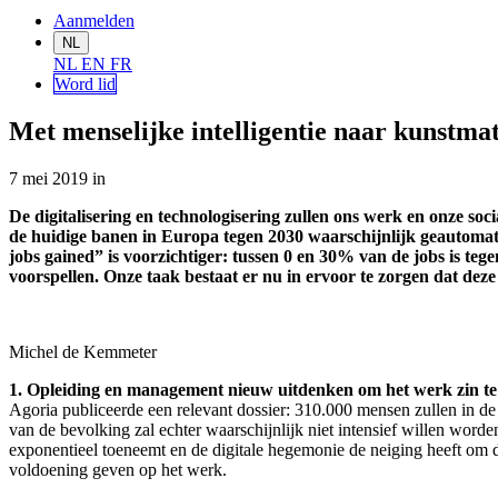
Aanmelden
NL
NL
EN
FR
Word lid
Met menselijke intelligentie naar kunstmati
7 mei 2019
in
De digitalisering en technologisering zullen ons werk en onze so
de huidige banen in Europa tegen 2030 waarschijnlijk geautomatis
jobs gained” is voorzichtiger: tussen 0 en 30% van de jobs is teg
voorspellen. Onze taak bestaat er nu in ervoor te zorgen dat dez
Michel de Kemmeter
1. Opleiding en management nieuw uitdenken om het werk zin te
Agoria publiceerde een relevant dossier: 310.000 mensen zullen in 
van de bevolking zal echter waarschijnlijk niet intensief willen worde
exponentieel toeneemt en de digitale hegemonie de neiging heeft om 
voldoening geven op het werk.