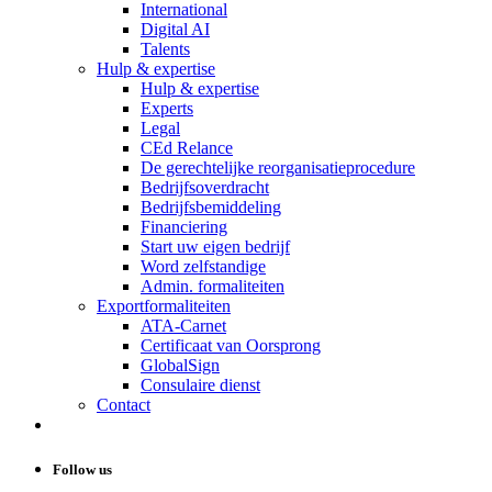
International
Digital AI
Talents
Hulp & expertise
Hulp & expertise
Experts
Legal
CEd Relance
De gerechtelijke reorganisatieprocedure
Bedrijfsoverdracht
Bedrijfsbemiddeling
Financiering
Start uw eigen bedrijf
Word zelfstandige
Admin. formaliteiten
Exportformaliteiten
ATA-Carnet
Certificaat van Oorsprong
GlobalSign
Consulaire dienst
Contact
Follow us