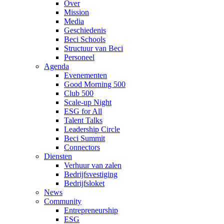
Over
Mission
Media
Geschiedenis
Beci Schools
Structuur van Beci
Personeel
Agenda
Evenementen
Good Morning 500
Club 500
Scale-up Night
ESG for All
Talent Talks
Leadership Circle
Beci Summit
Connectors
Diensten
Verhuur van zalen
Bedrijfsvestiging
Bedrijfsloket
News
Community
Entrepreneurship
ESG