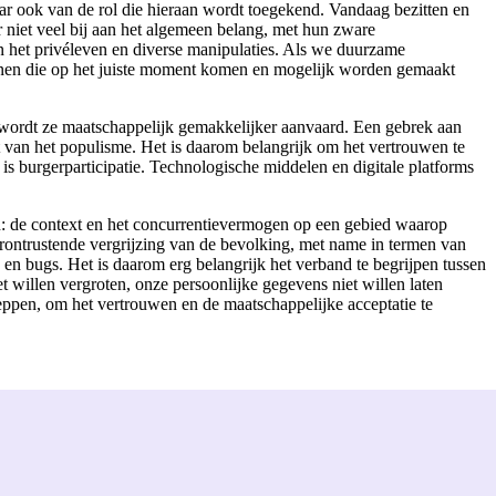
aar ook van de rol die hieraan wordt toegekend. Vandaag bezitten en
niet veel bij aan het algemeen belang, met hun zware
in het privéleven en diverse manipulaties. Als we duurzame
banen die op het juiste moment komen en mogelijk worden gemaakt
 wordt ze maatschappelijk gemakkelijker aanvaard. Een gebrek aan
van het populisme. Het is daarom belangrijk om het vertrouwen te
n is burgerparticipatie. Technologische middelen en digitale platforms
n: de context en het concurrentievermogen op een gebied waarop
erontrustende vergrijzing van de bevolking, met name in termen van
 en bugs. Het is daarom erg belangrijk het verband te begrijpen tussen
 willen vergroten, onze persoonlijke gegevens niet willen laten
heppen, om het vertrouwen en de maatschappelijke acceptatie te