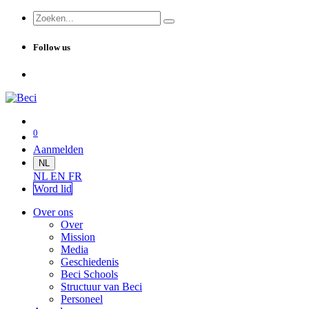
Follow us
0
Aanmelden
NL
NL
EN
FR
Word lid
Over ons
Over
Mission
Media
Geschiedenis
Beci Schools
Structuur van Beci
Personeel