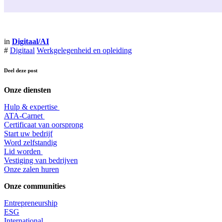
in
Digitaal/AI
#
Digitaal
Werkgelegenheid en opleiding
Deel deze post
Onze diensten
Hulp & expertise
​ATA-Carnet
Certificaat van oorsprong
Start uw bedrijf
Word zelfstandig
Lid worden
​Vestiging van bedrijven
Onze zalen huren
Onze communities
Entrepr
eneurship
ESG
International