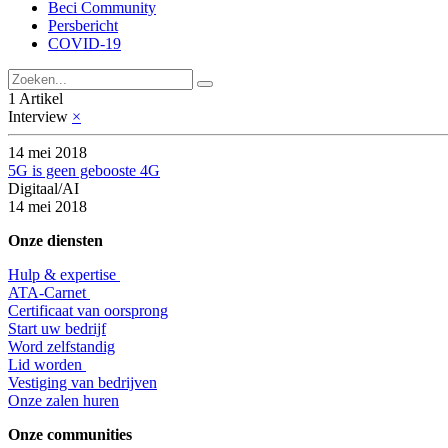
Beci Community
Persbericht
COVID-19
1 Artikel
Interview
×
14 mei 2018
5G is geen gebooste 4G
Digitaal/AI
14 mei 2018
Onze diensten
Hulp & expertise
​ATA-Carnet
Certificaat van oorsprong
Start uw bedrijf
Word zelfstandig
Lid worden
​Vestiging van bedrijven
Onze zalen huren
Onze communities