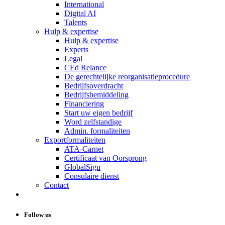
International
Digital AI
Talents
Hulp & expertise
Hulp & expertise
Experts
Legal
CEd Relance
De gerechtelijke reorganisatieprocedure
Bedrijfsoverdracht
Bedrijfsbemiddeling
Financiering
Start uw eigen bedrijf
Word zelfstandige
Admin. formaliteiten
Exportformaliteiten
ATA-Carnet
Certificaat van Oorsprong
GlobalSign
Consulaire dienst
Contact
Follow us