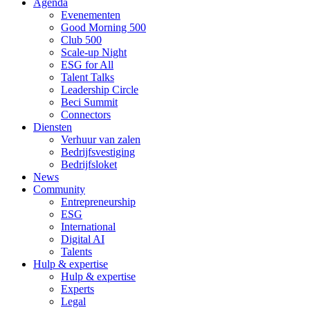
Agenda
Evenementen
Good Morning 500
Club 500
Scale-up Night
ESG for All
Talent Talks
Leadership Circle
Beci Summit
Connectors
Diensten
Verhuur van zalen
Bedrijfsvestiging
Bedrijfsloket
News
Community
Entrepreneurship
ESG
International
Digital AI
Talents
Hulp & expertise
Hulp & expertise
Experts
Legal