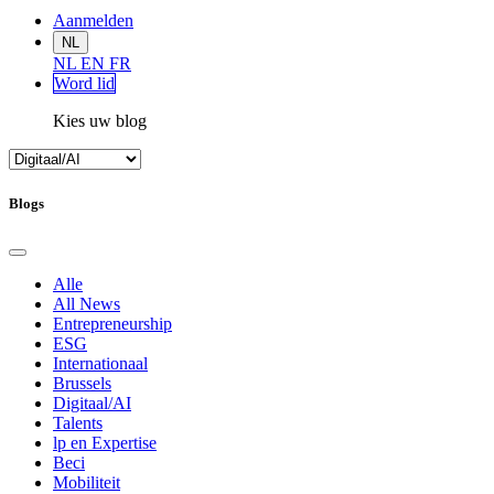
Aanmelden
NL
NL
EN
FR
Word lid
Kies uw blog
Blogs
Alle
All News
Entrepreneurship
ESG
Internationaal
Brussels
Digitaal/AI
Talents
lp en Expertise
Beci
Mobiliteit