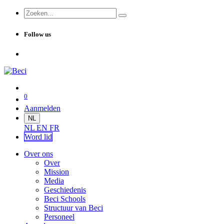
Follow us
0
Aanmelden
NL
NL
EN
FR
Word lid
Over ons
Over
Mission
Media
Geschiedenis
Beci Schools
Structuur van Beci
Personeel