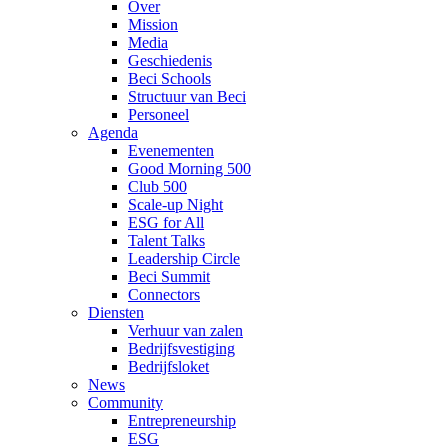
Over
Mission
Media
Geschiedenis
Beci Schools
Structuur van Beci
Personeel
Agenda
Evenementen
Good Morning 500
Club 500
Scale-up Night
ESG for All
Talent Talks
Leadership Circle
Beci Summit
Connectors
Diensten
Verhuur van zalen
Bedrijfsvestiging
Bedrijfsloket
News
Community
Entrepreneurship
ESG