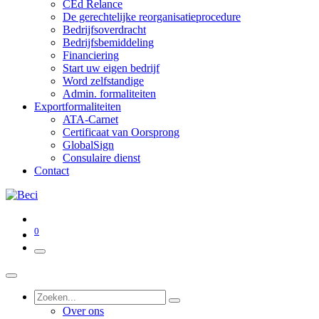
CEd Relance
De gerechtelijke reorganisatieprocedure
Bedrijfsoverdracht
Bedrijfsbemiddeling
Financiering
Start uw eigen bedrijf
Word zelfstandige
Admin. formaliteiten
Exportformaliteiten
ATA-Carnet
Certificaat van Oorsprong
GlobalSign
Consulaire dienst
Contact
0
Over ons