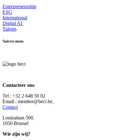
Entrepr
eneurship
ESG
International
Digital AI
Talents
Suivez-nous
Contacteer ons
Tel :
+32 2 648 50 02​
​​Email : member@beci.be
Contact
Louizalaan 500
​1050 Brussel
Wie zijn wij?