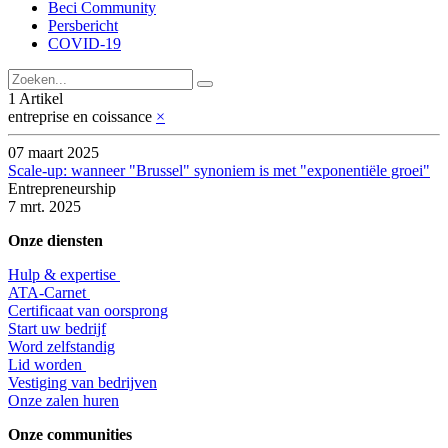
Beci Community
Persbericht
COVID-19
1 Artikel
entreprise en coissance
×
07 maart 2025
Scale-up: wanneer "Brussel" synoniem is met "exponentiële groei"
Entrepreneurship
7 mrt. 2025
Onze diensten
Hulp & expertise
​ATA-Carnet
Certificaat van oorsprong
Start uw bedrijf
Word zelfstandig
Lid worden
​Vestiging van bedrijven
Onze zalen huren
Onze communities