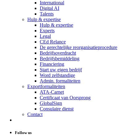
International
Digital AI
Talents
Hulp & expertise
Hulp & expertise
Experts
Legal
CEd Relance
De gerechtelijke reorganisatieprocedure
Bedrijfsoverdracht
Bedrijfsbemiddeling
Financiering
Start uw eigen bedrijf
Word zelfstandige
Admin. formaliteiten
Exportformaliteiten
ATA-Carnet
Certificaat van Oorsprong
GlobalSign
Consulaire dienst
Contact
Follow us