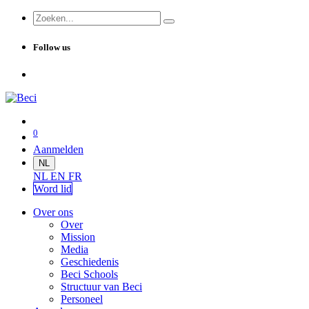
Follow us
0
Aanmelden
NL
NL
EN
FR
Word lid
Over ons
Over
Mission
Media
Geschiedenis
Beci Schools
Structuur van Beci
Personeel