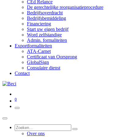
CEd Relance
De gerechtelijke reorganisatieprocedure
Bedrijfsoverdracht
Bedrijfsbemiddeling
Financiering
Start uw eigen bedrijf
Word zelfstandige
Admin. formaliteiten
Exportformaliteiten
ATA-Carnet
Certificaat van Oorsprong
GlobalSign
Consulaire dienst
Contact
0
Over ons