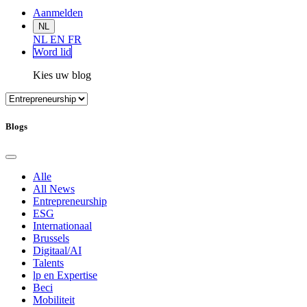
Aanmelden
NL
NL
EN
FR
Word lid
Kies uw blog
Blogs
Alle
All News
Entrepreneurship
ESG
Internationaal
Brussels
Digitaal/AI
Talents
lp en Expertise
Beci
Mobiliteit