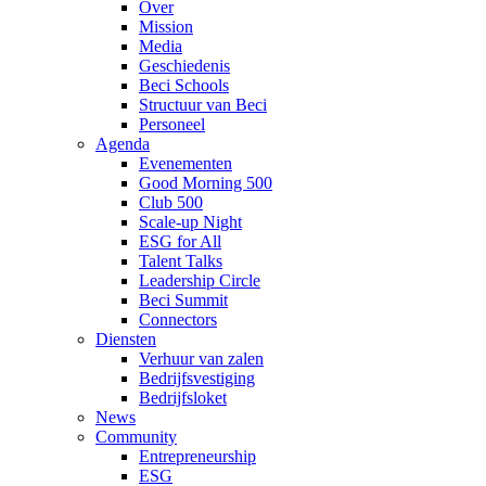
Over
Mission
Media
Geschiedenis
Beci Schools
Structuur van Beci
Personeel
Agenda
Evenementen
Good Morning 500
Club 500
Scale-up Night
ESG for All
Talent Talks
Leadership Circle
Beci Summit
Connectors
Diensten
Verhuur van zalen
Bedrijfsvestiging
Bedrijfsloket
News
Community
Entrepreneurship
ESG