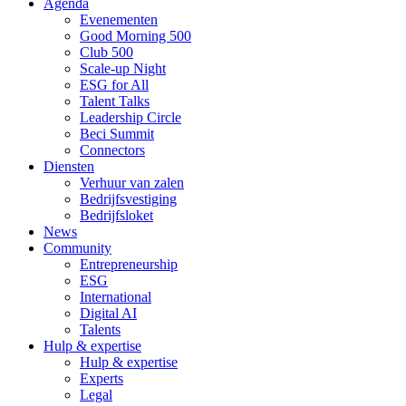
Agenda
Evenementen
Good Morning 500
Club 500
Scale-up Night
ESG for All
Talent Talks
Leadership Circle
Beci Summit
Connectors
Diensten
Verhuur van zalen
Bedrijfsvestiging
Bedrijfsloket
News
Community
Entrepreneurship
ESG
International
Digital AI
Talents
Hulp & expertise
Hulp & expertise
Experts
Legal