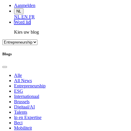
Aanmelden
NL
NL
EN
FR
Word lid
Kies uw blog
Blogs
Alle
All News
Entrepreneurship
ESG
Internationaal
Brussels
Digitaal/AI
Talents
lp en Expertise
Beci
Mobiliteit