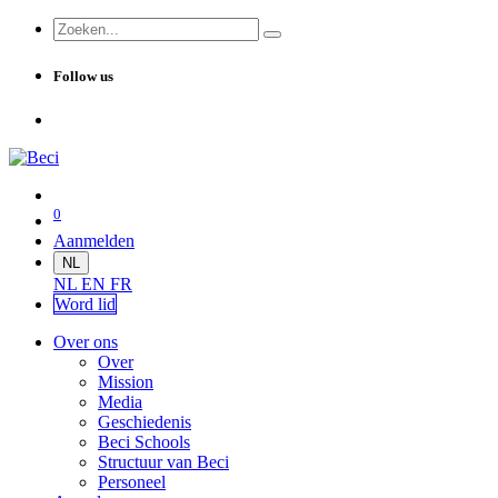
Follow us
0
Aanmelden
NL
NL
EN
FR
Word lid
Over ons
Over
Mission
Media
Geschiedenis
Beci Schools
Structuur van Beci
Personeel