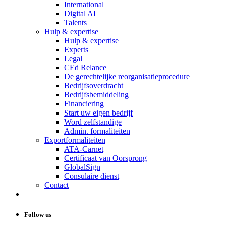
International
Digital AI
Talents
Hulp & expertise
Hulp & expertise
Experts
Legal
CEd Relance
De gerechtelijke reorganisatieprocedure
Bedrijfsoverdracht
Bedrijfsbemiddeling
Financiering
Start uw eigen bedrijf
Word zelfstandige
Admin. formaliteiten
Exportformaliteiten
ATA-Carnet
Certificaat van Oorsprong
GlobalSign
Consulaire dienst
Contact
Follow us