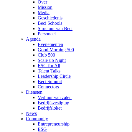
Over
Mission
Media
Geschiedenis
Beci Schools
Structuur van Beci
Personeel
Agenda
Evenementen
Good Morning 500
Club 500
Scale-up Night
ESG for All
Talent Talks
Leadership Circle
Beci Summit
Connectors
Diensten
Verhuur van zalen
Bedrijfsvestiging
Bedrijfsloket
News
Community
Entrepreneurship
ESG