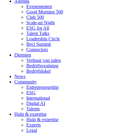
Agenda
Evenementen
Good Morning 500
Club 500
Scale-up Night
ESG for All
Talent Talks
Leadership Circle
Beci Summit
Connectors
Diensten
Verhuur van zalen
Bedrijfsvestiging
Bedrijfsloket
News
Community
Entrepreneurship
ESG
International
Digital AI
Talents
Hulp & expertise
Hulp & expertise
Experts
Legal