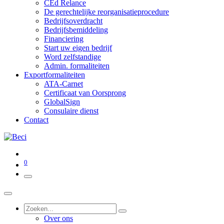
CEd Relance
De gerechtelijke reorganisatieprocedure
Bedrijfsoverdracht
Bedrijfsbemiddeling
Financiering
Start uw eigen bedrijf
Word zelfstandige
Admin. formaliteiten
Exportformaliteiten
ATA-Carnet
Certificaat van Oorsprong
GlobalSign
Consulaire dienst
Contact
0
Over ons