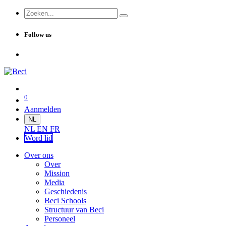
Follow us
0
Aanmelden
NL
NL
EN
FR
Word lid
Over ons
Over
Mission
Media
Geschiedenis
Beci Schools
Structuur van Beci
Personeel