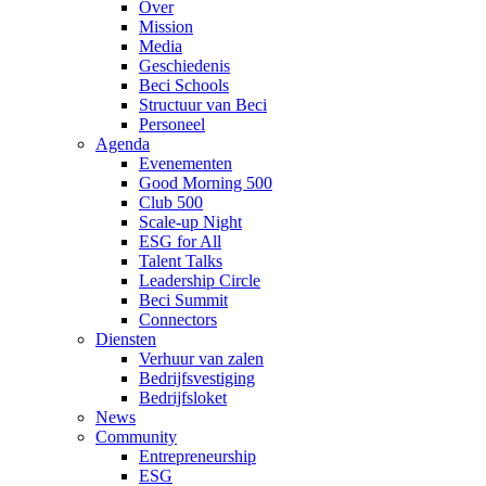
Over
Mission
Media
Geschiedenis
Beci Schools
Structuur van Beci
Personeel
Agenda
Evenementen
Good Morning 500
Club 500
Scale-up Night
ESG for All
Talent Talks
Leadership Circle
Beci Summit
Connectors
Diensten
Verhuur van zalen
Bedrijfsvestiging
Bedrijfsloket
News
Community
Entrepreneurship
ESG