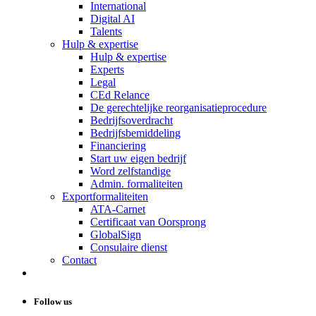
International
Digital AI
Talents
Hulp & expertise
Hulp & expertise
Experts
Legal
CEd Relance
De gerechtelijke reorganisatieprocedure
Bedrijfsoverdracht
Bedrijfsbemiddeling
Financiering
Start uw eigen bedrijf
Word zelfstandige
Admin. formaliteiten
Exportformaliteiten
ATA-Carnet
Certificaat van Oorsprong
GlobalSign
Consulaire dienst
Contact
Follow us