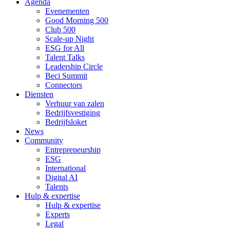
Agenda
Evenementen
Good Morning 500
Club 500
Scale-up Night
ESG for All
Talent Talks
Leadership Circle
Beci Summit
Connectors
Diensten
Verhuur van zalen
Bedrijfsvestiging
Bedrijfsloket
News
Community
Entrepreneurship
ESG
International
Digital AI
Talents
Hulp & expertise
Hulp & expertise
Experts
Legal