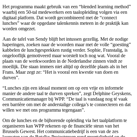
Het programma maakt gebruik van een “blended learning method”
waarbij een 50-tal medewerkers een taalopleiding volgen via een
digitaal platform. Dat wordt gecombineerd met de “connect
lunches” waar de opgedane talenkennis meteen in de praktijk kan
worden omgezet.
Aan de tafel van Sendy blijft het intussen gezellig. Met de nodige
haperingen, zoeken naar de woorden maar met de volle “goesting”
kabbelen de lunchgesprekken rustig verder. Sophie, Franstalig, is
ongelooflijk gemotiveerd maar worstelt toch nog wat. Vooral de
plaats van de werkwoorden in de Nederlandse zinnen vindt ze
moeilijk. Die staan immers niet altijd op dezelfde plaats als in het
Frans. Maar zegt ze: “Het is vooral een kwestie van doen en
durven”.
“Lunches zijn een ideaal moment om op een vrije en informele
manier de andere taal te durven spreken”, zegt Delphine Geyskens,
Communicatiemanager bij WPP. “De taal is vandaag nog té vaak
een barrière om met de anderstalige collega’s te connecteren en dat
willen we met ons programma tegengaan”.
Om de lunches en de bijhorende opleiding via het taalplatform te
organiseren kan WPP rekenen op de financiële steun van het
Brussels Gewest. Het communicatiebedrijf is een van de zes
laureaten van de Betalky Projectgroep rond meertaligheid op de