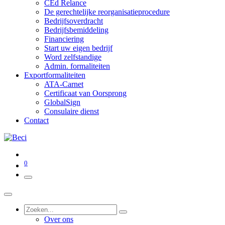
CEd Relance
De gerechtelijke reorganisatieprocedure
Bedrijfsoverdracht
Bedrijfsbemiddeling
Financiering
Start uw eigen bedrijf
Word zelfstandige
Admin. formaliteiten
Exportformaliteiten
ATA-Carnet
Certificaat van Oorsprong
GlobalSign
Consulaire dienst
Contact
0
Over ons