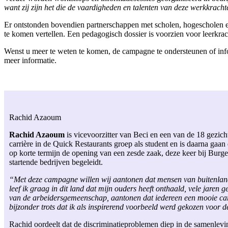
want zij zijn het die de vaardigheden en talenten van deze werkkrachte
Er ontstonden bovendien partnerschappen met scholen, hogescholen e
te komen vertellen. Een pedagogisch dossier is voorzien voor leerkr
Wenst u meer te weten te komen, de campagne te ondersteunen of info
meer informatie.
Rachid Azaoum
Rachid Azaoum
is vicevoorzitter van Beci en een van de 18 gezic
carrière in de Quick Restaurants groep als student en is daarna gaa
op korte termijn de opening van een zesde zaak, deze keer bij Burg
startende bedrijven begeleidt.
“Met deze campagne willen wij aantonen dat mensen van buitenlandse
leef ik graag in dit land dat mijn ouders heeft onthaald, vele jaren
van de arbeidersgemeenschap, aantonen dat iedereen een mooie carr
bijzonder trots dat ik als inspirerend voorbeeld werd gekozen voor 
Rachid oordeelt dat de discriminatieproblemen diep in de samenleving 