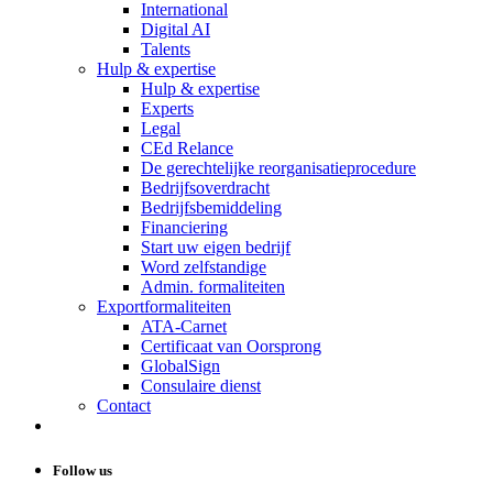
International
Digital AI
Talents
Hulp & expertise
Hulp & expertise
Experts
Legal
CEd Relance
De gerechtelijke reorganisatieprocedure
Bedrijfsoverdracht
Bedrijfsbemiddeling
Financiering
Start uw eigen bedrijf
Word zelfstandige
Admin. formaliteiten
Exportformaliteiten
ATA-Carnet
Certificaat van Oorsprong
GlobalSign
Consulaire dienst
Contact
Follow us