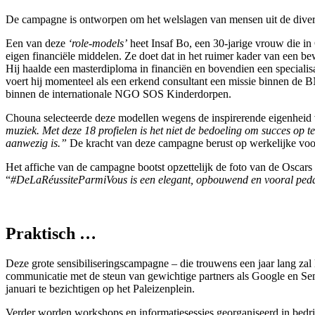
De campagne is ontworpen om het welslagen van mensen uit de diversite
Een van deze
‘role-models’
heet Insaf Bo, een 30-jarige vrouw die in 
eigen financiële middelen. Ze doet dat in het ruimer kader van een 
Hij haalde een masterdiploma in financiën en bovendien een specialisa
voert hij momenteel als een erkend consultant een missie binnen de BN
binnen de internationale NGO SOS Kinderdorpen.
Chouna selecteerde deze modellen wegens de inspirerende eigenheid
muziek. Met deze 18 profielen is het niet de bedoeling om succes op t
aanwezig is.”
De kracht van deze campagne berust op werkelijke voo
Het affiche van de campagne bootst opzettelijk de foto van de Oscars 
“
#DeLaRéussiteParmiVous is een elegant, opbouwend en vooral pedag
Praktisch …
Deze grote sensibiliseringscampagne – die trouwens een jaar lang zal 
communicatie met de steun van gewichtige partners als Google en Seme
januari te bezichtigen op het Paleizenplein.
Verder worden workshops en informatiesessies georganiseerd in bedr