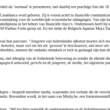
it als ‘normaal’ te presenteren, met daarbij een prachtige foto die 18 
Casablanca werd geboren. Zij is vooral actief in financiële communicatie
bewustmaking voor de wereldwijde economische uitdagingen. Van zijn k
tiediploma in het beheer van financiële risico’s. Ondertussen heeft hi
P Paribas Fortis groep uit. En ten slotte de Belgisch-Japanse Maya Yam
 van hun parcours:
“Jongeren van buitenlandse afkomst moeten zich met
e hemelen, maar wel om het als ‘gewoon’ te beschouwen, niet meer als ee
rbeelden, mensen die ondanks obstakels er toch in geslaagd zijn hun 
na, met inbegrip van de fonkelende betovering en zonder de ellende die
ogisch antwoord, gericht tot de jongeren, de media, het algemene pu
lopen – bespeelt meerdere media, waaronder een website die de verschill
tis. Bovendien wordt, in het raam van Mixity.be, een fototentoonstelli
ijven.
“Wij trachten namelijk de ondernemingen en de beleidsmensen be