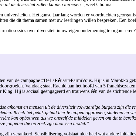
n uit de diversiteit zullen kunnen inroepen”,
weet Chouna.
n universiteiten. Het ganse jaar lang worden er voordrachten georga
achten die dit thema samen met uw leerlingen willen bespreken. Een bo
rmatiesessies over diversiteit in uw eigen onderneming te organiseren
hten van de campagne #DeLaRéussiteParmiVous. Hij is in Marokko gebor
n doorgroeien. Vandaag staat Rachid aan het hoofd van 5 franchisezaken
er King. Hij is sociaal geëngageerd en trouwens één van de stichtende
 afkomst en mensen uit de diversiteit volwaardige burgers zijn die re
 geleden. Ik heb het geluk gehad hier te mogen opgroeien, studeren en we
ière kan opbouwen als we onszelf de middelen geven om dit te bereike
deze jongeren die op zoek zijn naar een model.”
zijn verankerd. Sensibilisering volstaat niet: heel wat andere initiatie