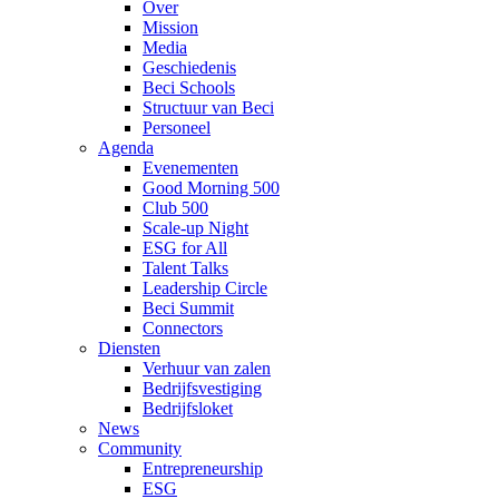
Over
Mission
Media
Geschiedenis
Beci Schools
Structuur van Beci
Personeel
Agenda
Evenementen
Good Morning 500
Club 500
Scale-up Night
ESG for All
Talent Talks
Leadership Circle
Beci Summit
Connectors
Diensten
Verhuur van zalen
Bedrijfsvestiging
Bedrijfsloket
News
Community
Entrepreneurship
ESG