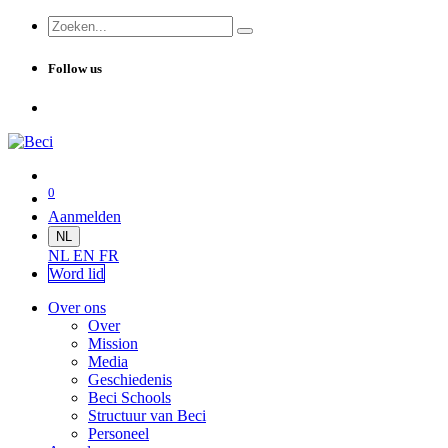
Follow us
0
Aanmelden
NL
NL
EN
FR
Word lid
Over ons
Over
Mission
Media
Geschiedenis
Beci Schools
Structuur van Beci
Personeel