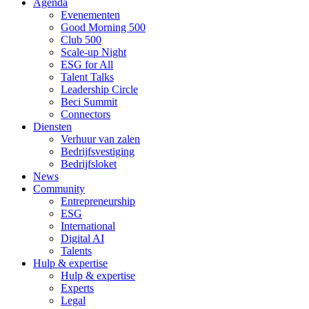
Agenda
Evenementen
Good Morning 500
Club 500
Scale-up Night
ESG for All
Talent Talks
Leadership Circle
Beci Summit
Connectors
Diensten
Verhuur van zalen
Bedrijfsvestiging
Bedrijfsloket
News
Community
Entrepreneurship
ESG
International
Digital AI
Talents
Hulp & expertise
Hulp & expertise
Experts
Legal