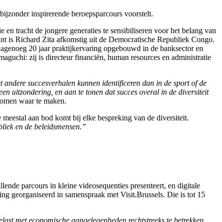
bijzonder inspirerende beroepsparcours voorstelt.
 en tracht de jongere generaties te sensibiliseren voor het belang van
ant is Richard Zita afkomstig uit de Democratische Republiek Congo.
j nagenoeg 20 jaar praktijkervaring opgebouwd in de banksector en
aguchi: zij is directeur financiën, human resources en administratie
 andere succesverhalen kunnen identificeren dan in de sport of de
n uitzondering, en aan te tonen dat succes overal in de diversiteit
dromen waar te maken.
 meestal aan bod komt bij elke bespreking van de diversiteit.
bliek en de beleidsmensen.”
ende parcours in kleine videosequenties presenteert, en digitale
ng georganiseerd in samenspraak met Visit.Brussels. Die is tot 15
last met economische aangelegenheden rechtstreeks te betrekken,