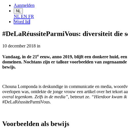
Aanmelden
NL
NL
EN
FR
Word lid
#DeLaRéussiteParmiVous: diversiteit die s
10 december 2018
in
e
Vandaag, in de 21
eeuw, anno 2019, blijft een donkere huid, een
domeinen. Nochtans zijn er talloze voorbeelden van zogenaamde
bewijs.
Chouna Lomponda is deskundige in communicatie en media, woordvoer
overlopen was, ontdekte de jonge vrouw een artikel over het tekort a
overal tegenkom. Zelfs in de media”
, betreurt ze.
“Hierdoor kwam ik o
#DeLaRéussiteParmiVous.
Voorbeelden als bewijs