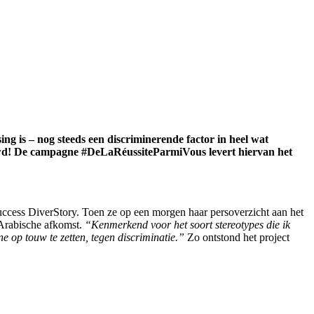
ng is – nog steeds een discriminerende factor in heel wat
uwd! De campagne #DeLaRéussiteParmiVous levert hiervan het
cess DiverStory. Toen ze op een morgen haar persoverzicht aan het
 Arabische afkomst.
“Kenmerkend voor het soort stereotypes die ik
op touw te zetten, tegen discriminatie.”
Zo ontstond het project