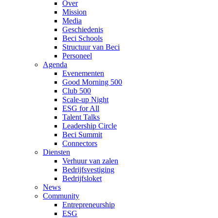
Over
Mission
Media
Geschiedenis
Beci Schools
Structuur van Beci
Personeel
Agenda
Evenementen
Good Morning 500
Club 500
Scale-up Night
ESG for All
Talent Talks
Leadership Circle
Beci Summit
Connectors
Diensten
Verhuur van zalen
Bedrijfsvestiging
Bedrijfsloket
News
Community
Entrepreneurship
ESG