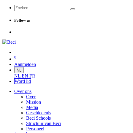
Follow us
0
Aanmelden
NL
NL
EN
FR
Word lid
Over ons
Over
Mission
Media
Geschiedenis
Beci Schools
Structuur van Beci
Personeel