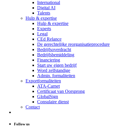
International
Digital AI
Talents
Hulp & expertise
Hulp & expertise
Experts
Legal
CEd Relance
De gerechtelijke reorganisatieprocedure
Bedrijfsoverdracht
Bedrijfsbemiddeling
Financiering
Start uw eigen bedrijf
Word zelfstandige
Admin. formaliteiten
Exportformaliteiten
ATA-Carnet
Certificaat van Oorsprong
GlobalSign
Consulaire dienst
Contact
Follow us