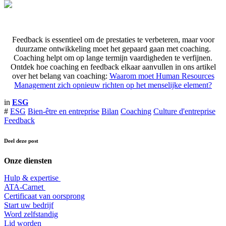
Feedback is essentieel om de prestaties te verbeteren, maar voor
duurzame ontwikkeling moet het gepaard gaan met coaching.
Coaching helpt om op lange termijn vaardigheden te verfijnen.
Ontdek hoe coaching en feedback elkaar aanvullen in ons artikel
over het belang van coaching:
​Waarom moet Human Resources
Management zich opnieuw richten op het menselijke element?
in
ESG
#
ESG
Bien-être en entreprise
Bilan
Coaching
Culture d'entreprise
Feedback
Deel deze post
Onze diensten
Hulp & expertise
​ATA-Carnet
Certificaat van oorsprong
Start uw bedrijf
Word zelfstandig
Lid worden