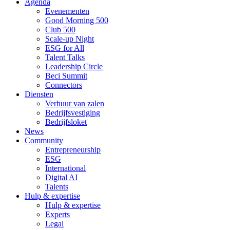
Agenda
Evenementen
Good Morning 500
Club 500
Scale-up Night
ESG for All
Talent Talks
Leadership Circle
Beci Summit
Connectors
Diensten
Verhuur van zalen
Bedrijfsvestiging
Bedrijfsloket
News
Community
Entrepreneurship
ESG
International
Digital AI
Talents
Hulp & expertise
Hulp & expertise
Experts
Legal