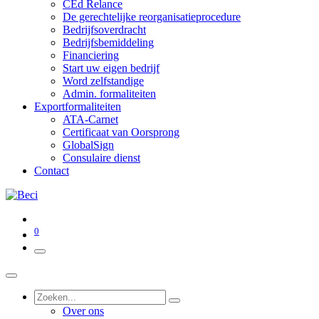
CEd Relance
De gerechtelijke reorganisatieprocedure
Bedrijfsoverdracht
Bedrijfsbemiddeling
Financiering
Start uw eigen bedrijf
Word zelfstandige
Admin. formaliteiten
Exportformaliteiten
ATA-Carnet
Certificaat van Oorsprong
GlobalSign
Consulaire dienst
Contact
0
Over ons