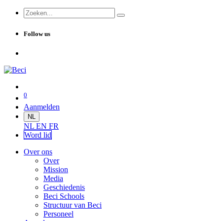
Follow us
0
Aanmelden
NL
NL
EN
FR
Word lid
Over ons
Over
Mission
Media
Geschiedenis
Beci Schools
Structuur van Beci
Personeel