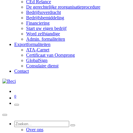
CEd Relance
De gerechtelijke reorganisatieprocedure
Bedrijfsoverdracht
Bedrijfsbemiddeling
Financiering
Start uw eigen bedrijf
Word zelfstandige
Admin. formaliteiten
Exportformaliteiten
ATA-Carnet
Certificaat van Oorsprong
GlobalSign
Consulaire dienst
Contact
0
Over ons