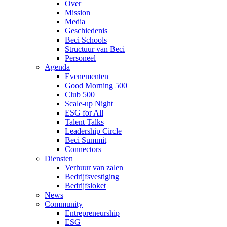
Over
Mission
Media
Geschiedenis
Beci Schools
Structuur van Beci
Personeel
Agenda
Evenementen
Good Morning 500
Club 500
Scale-up Night
ESG for All
Talent Talks
Leadership Circle
Beci Summit
Connectors
Diensten
Verhuur van zalen
Bedrijfsvestiging
Bedrijfsloket
News
Community
Entrepreneurship
ESG