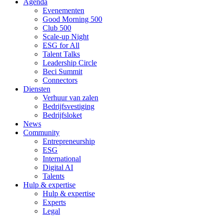
Agenda
Evenementen
Good Morning 500
Club 500
Scale-up Night
ESG for All
Talent Talks
Leadership Circle
Beci Summit
Connectors
Diensten
Verhuur van zalen
Bedrijfsvestiging
Bedrijfsloket
News
Community
Entrepreneurship
ESG
International
Digital AI
Talents
Hulp & expertise
Hulp & expertise
Experts
Legal