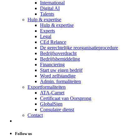
International
Digital AI
Talents
Hulp & expertise
Hulp & expertise
Experts
Legal
CEd Relance
De gerechtelijke reorganisatieprocedure
Bedrijfsoverdracht
Bedrijfsbemiddeling
Financiering
Start uw eigen bedrijf
Word zelfstandige
Admin. formaliteiten
Exportformaliteiten
ATA-Carnet
Certificaat van Oorsprong
GlobalSign
Consulaire dienst
Contact
Follow us