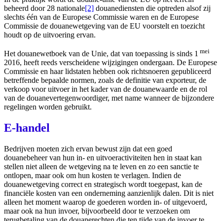
beheerd door 28 nationale
[2]
douanediensten die optreden alsof zij
slechts één van de Europese Commissie waren en de Europese
Commissie de douanewetgeving van de EU voorstelt en toezicht
houdt op de uitvoering ervan.
mei
Het douanewetboek van de Unie, dat van toepassing is sinds 1
2016, heeft reeds verscheidene wijzigingen ondergaan. De Europese
Commissie en haar lidstaten hebben ook richtsnoeren gepubliceerd
betreffende bepaalde normen, zoals de definitie van exporteur, de
verkoop voor uitvoer in het kader van de douanewaarde en de rol
van de douanevertegenwoordiger, met name wanneer de bijzondere
regelingen worden gebruikt.
E-handel
Bedrijven moeten zich ervan bewust zijn dat een goed
douanebeheer van hun in- en uitvoeractiviteiten hen in staat kan
stellen niet alleen de wetgeving na te leven en zo een sanctie te
ontlopen, maar ook om hun kosten te verlagen. Indien de
douanewetgeving correct en strategisch wordt toegepast, kan de
financiële kosten van een onderneming aanzienlijk dalen. Dit is niet
alleen het moment waarop de goederen worden in- of uitgevoerd,
maar ook na hun invoer, bijvoorbeeld door te verzoeken om
terugbetaling van de douanerechten die ten tijde van de invoer te