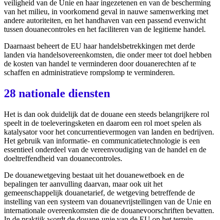
veiligheid van de Unie en haar ingezetenen en van de bescherming
van het milieu, in voorkomend geval in nauwe samenwerking met
andere autoriteiten, en het handhaven van een passend evenwicht
tussen douanecontroles en het faciliteren van de legitieme handel.
Daarnaast beheert de EU haar handelsbetrekkingen met derde
landen via handelsovereenkomsten, die onder meer tot doel hebben
de kosten van handel te verminderen door douanerechten af te
schaffen en administratieve rompslomp te verminderen.
28 nationale diensten
Het is dan ook duidelijk dat de douane een steeds belangrijkere rol
speelt in de toeleveringsketen en daarom een rol moet spelen als
katalysator voor het concurrentievermogen van landen en bedrijven.
Het gebruik van informatie- en communicatietechnologie is een
essentieel onderdeel van de vereenvoudiging van de handel en de
doeltreffendheid van douanecontroles.
De douanewetgeving bestaat uit het douanewetboek en de
bepalingen ter aanvulling daarvan, maar ook uit het
gemeenschappelijk douanetarief, de wetgeving betreffende de
instelling van een systeem van douanevrijstellingen van de Unie en
internationale overeenkomsten die de douanevoorschriften bevatten.
In de praktijk wordt de douane-unie van de EU op het terrein