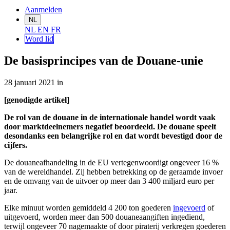
Aanmelden
NL
NL
EN
FR
Word lid
De basisprincipes van de Douane-unie
28 januari 2021
in
[genodigde artikel]
De rol van de douane in de internationale handel wordt vaak
door marktdeelnemers negatief beoordeeld. De douane speelt
desondanks een belangrijke rol en dat wordt bevestigd door de
cijfers.
De douaneafhandeling in de EU vertegenwoordigt ongeveer 16 %
van de wereldhandel. Zij hebben betrekking op de geraamde invoer
en de omvang van de uitvoer op meer dan 3 400 miljard euro per
jaar.
Elke minuut worden gemiddeld 4 200 ton goederen
ingevoerd
of
uitgevoerd, worden meer dan 500 douaneaangiften ingediend,
terwijl ongeveer 70 nagemaakte of door piraterij verkregen goederen