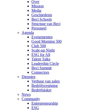
Over
Mission
Media
Geschiedenis
Beci Schools
Structuur van Beci
Personeel
Agenda
Evenementen
Good Morning 500
Club 500
Scale-up Night
ESG for All
Talent Talks
Leadership Circle
Beci Summit
Connectors
Diensten
Verhuur van zalen
Bedrijfsvestiging
Bedrijfsloket
News
Community
Entrepreneurship
ESG