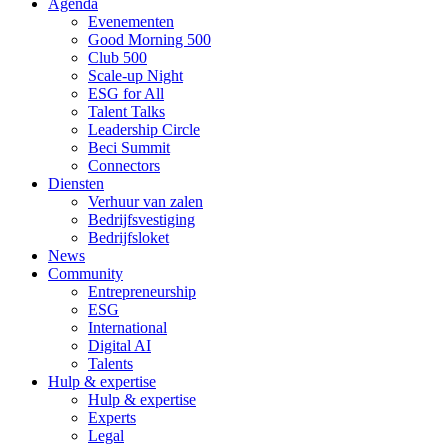
Agenda
Evenementen
Good Morning 500
Club 500
Scale-up Night
ESG for All
Talent Talks
Leadership Circle
Beci Summit
Connectors
Diensten
Verhuur van zalen
Bedrijfsvestiging
Bedrijfsloket
News
Community
Entrepreneurship
ESG
International
Digital AI
Talents
Hulp & expertise
Hulp & expertise
Experts
Legal