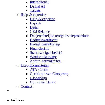
International
Digital AI
Talents
Hulp & expertise
Hulp & expertise
Experts
Legal
CEd Relance
De gerechtelijke reorganisatieprocedure
Bedrijfsoverdracht
Bedrijfsbemiddeling
Financiering
Start uw eigen bedrijf
Word zelfstandige
Admin. formaliteiten
Exportformaliteiten
ATA-Carnet
Certificaat van Oorsprong
GlobalSign
Consulaire dienst
Contact
Follow us