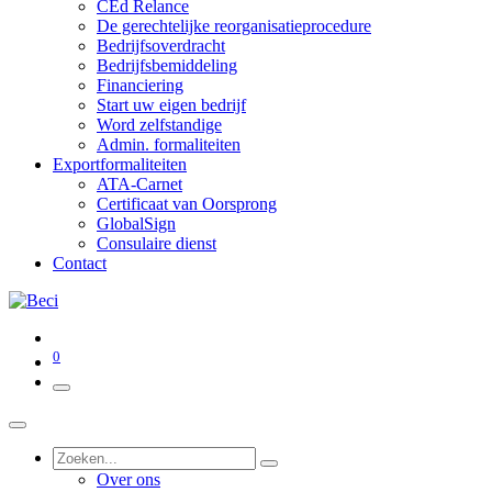
CEd Relance
De gerechtelijke reorganisatieprocedure
Bedrijfsoverdracht
Bedrijfsbemiddeling
Financiering
Start uw eigen bedrijf
Word zelfstandige
Admin. formaliteiten
Exportformaliteiten
ATA-Carnet
Certificaat van Oorsprong
GlobalSign
Consulaire dienst
Contact
0
Over ons