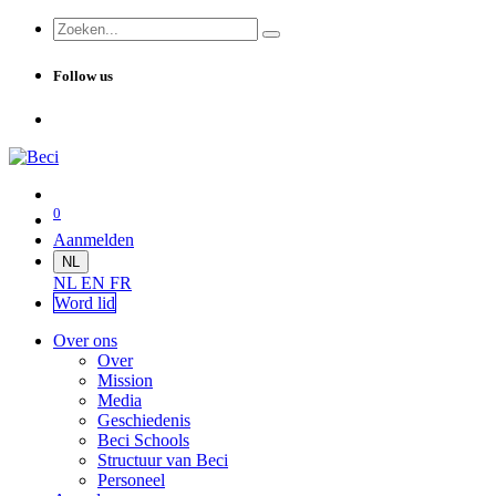
Follow us
0
Aanmelden
NL
NL
EN
FR
Word lid
Over ons
Over
Mission
Media
Geschiedenis
Beci Schools
Structuur van Beci
Personeel