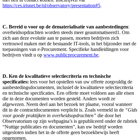
https://ces.irisnet.be/nl/observatory/presentation#5
.
C. B
ereid
u voor op de dematerialisatie van aanbestedingen
:
o
verheidsopdrachten worden steeds meer geautomatiseerd
1
. Om
zich aan deze evolutie aan te passen, moeten bedrijven zich
vertrouwd maken met de bestaande IT-tools, in het bijzonder met de
toepassingen van e-
Procurement
. Specifieke handleidingen voor
bedrijven vindt u op
www.publicprocurement.be
.
D. Ken
de kwalitatieve selectiecriteria en technische
specificaties:
lees voor het opstellen van uw offerte zorgvuldig de
aanbestedingsdocumenten, inclusief de kwalitatieve selectiecriteria
en technische specificaties. Een offerte moet voldoen aan alle eisen
die in deze documenten worden gesteld
. A
nders wordt ze
afgewezen. Neem deel aan het bezoek ter plaatse, vooral wanneer
dit in de contractdocumenten verplicht is. Zoals vermeld in de
“Gids
voor goede praktijken in overheidsopdrachten”
die door het
Observatorium op zijn webpagina’s is gepubliceerd onder de rubriek
“Nuttige publicaties en documenten”, kan uw bedrijf worden
uitgesloten indien het in de offerte geen bezoekbewijs heeft
opgenomen.