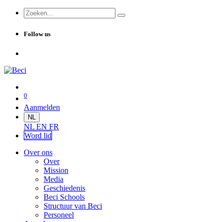
Follow us
0
Aanmelden
NL
NL
EN
FR
Word lid
Over ons
Over
Mission
Media
Geschiedenis
Beci Schools
Structuur van Beci
Personeel