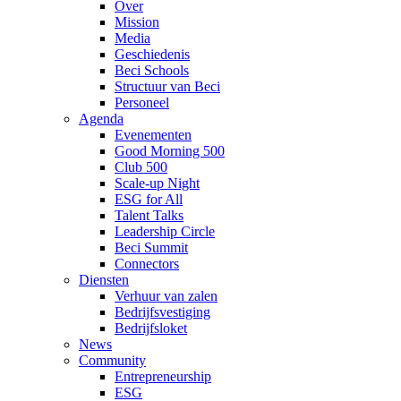
Over
Mission
Media
Geschiedenis
Beci Schools
Structuur van Beci
Personeel
Agenda
Evenementen
Good Morning 500
Club 500
Scale-up Night
ESG for All
Talent Talks
Leadership Circle
Beci Summit
Connectors
Diensten
Verhuur van zalen
Bedrijfsvestiging
Bedrijfsloket
News
Community
Entrepreneurship
ESG