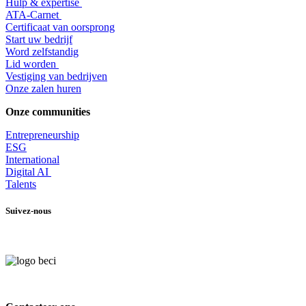
Hulp & expertise
​ATA-Carnet
Certificaat van oorsprong
Start uw bedrijf
Word zelfstandig
Lid worden
​Vestiging van bedrijven
Onze zalen huren
Onze communities
Entrepr
eneurship
ESG
International
Digital AI
Talents
Suivez-nous