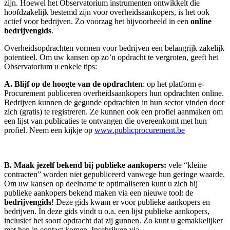
zijn. Hoewel
het Observatorium
instrumenten ontwikkelt die
hoofdzakelijk bestemd zijn voor
overheids
aankopers
,
is het ook
actief voor
bedrijven
. Zo voorzag het bijvoorbeeld in een
online
bedrijvengids
.
Overheidsopdrachten vormen
voor bedrijven
een belangrijk zakelijk
potentieel. Om uw kansen op
zo’n
opdracht te vergroten
, geeft het
Observatorium u enkele tips:
A. Blijf op de hoogte van de opdrachten
: op het platform e-
Procurement
publiceren
overheids
aankopers
hun opdrachten online.
Bedrijven kunnen de gegunde opdrachten in hun sector vinden door
zich (gratis) te registreren. Ze kunnen ook een profiel aanmaken om
een lijst van publicaties te ontvangen die overeenkomt met hun
profiel. Neem een kijkje op
www.publicprocurement.be
B. Maak jezelf bekend bij publieke
aan
kopers
:
vele
“
kleine
contracten
”
worden niet gepubliceerd vanwege hun
geringe
waarde.
O
m uw kansen op deelname te optimaliseren
kunt u zich
bij
publieke
aankopers
bekend maken
via een nieuwe tool: de
bedrijvengids
! Deze gids
kwam er
voor
publieke
aankopers
en
bedrijven
.
In
deze gids
vindt
u
o.a.
een lijst
publieke
aankopers
,
inclusief het soort
opdracht d
at
zij gunnen
. Zo kunt u
gemakkelijker
met hen in contact komen. Inschrijven via