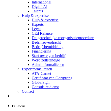
International
Digital AI
Talents
Hulp & expertise
Hulp & expertise
Experts
Legal
CEd Relance
De gerechtelijke reorganisatieprocedure
Bedrijfsoverdracht
Bedrijfsbemiddeling
Financiering
Start uw eigen bedrijf
Word zelfstandige
Admin. formaliteiten
Exportformaliteiten
ATA-Carnet
Certificaat van Oorsprong
GlobalSign
Consulaire dienst
Contact
Follow us