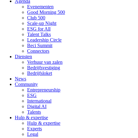
Agenda
Evenementen
Good Morning 500
Club 500
Scale-up Night
ESG for All
Talent Talks
Leadership Circle
Beci Summit
Connectors
Diensten
Verhuur van zalen
Bedrijfsvestiging
Bedrijfsloket
News
Community
Entrepreneurship
ESG
International
Digital AI
Talents
Hulp & expertise
Hulp & expertise
Experts
Legal