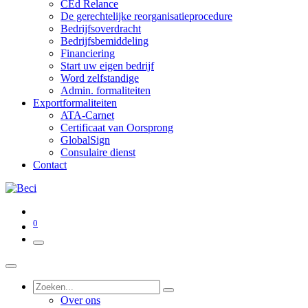
CEd Relance
De gerechtelijke reorganisatieprocedure
Bedrijfsoverdracht
Bedrijfsbemiddeling
Financiering
Start uw eigen bedrijf
Word zelfstandige
Admin. formaliteiten
Exportformaliteiten
ATA-Carnet
Certificaat van Oorsprong
GlobalSign
Consulaire dienst
Contact
0
Over ons