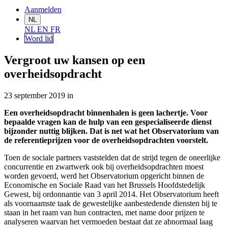
Aanmelden
NL
NL
EN
FR
Word lid
Vergroot uw kansen op een
overheidsopdracht
23 september 2019
in
Een ov
erheidsopdracht
binnenhalen is
geen lachertje
.
Vo
or
bepaalde vragen
kan de hulp van
een
gespecialiseerde dienst
bijzonder nuttig
blijken
. Dat
is
net
wat het
O
bservatorium van
de referentieprijzen voor de overheidsopdrachten
voorstelt
.
Toen
de sociale
partners
vaststelden
dat de strijd tegen
de
oneerlijke
concurrentie en zwartwerk
ook
bij overheidsopdrachten moe
s
t
worden gevoerd, werd
het Observatorium
opgericht binnen de
Economische en Sociale Raad van het Brussels Hoofdstedelijk
Gewest
,
bij ordonnantie van 3 april 2014.
Het
Observatorium
heeft
als voornaamste
taak
de
gewestelijke
aanbestedende diensten bij te
staan in het
raam
van hun contracten,
met name
door prijzen
te
analyseren
waarvan
het vermoeden bestaat
dat ze abnormaal laag