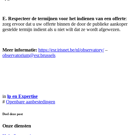
E. Respecteer de termijnen voor het indienen van een offerte
:
zorg ervoor dat u uw offerte binnen de door de publieke
aankoper
gestelde termijn indient als u niet wilt dat ze wordt afgewezen.
Meer
informatie
:
https://esr.irisn
e
t.be/nl/observatory/
–
observatorium@esr.brussels
in
lp en Expertise
#
Openbare aanbestedingen
Deel deze post
Onze diensten