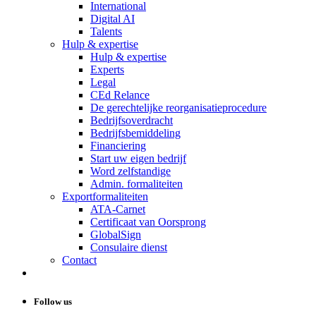
International
Digital AI
Talents
Hulp & expertise
Hulp & expertise
Experts
Legal
CEd Relance
De gerechtelijke reorganisatieprocedure
Bedrijfsoverdracht
Bedrijfsbemiddeling
Financiering
Start uw eigen bedrijf
Word zelfstandige
Admin. formaliteiten
Exportformaliteiten
ATA-Carnet
Certificaat van Oorsprong
GlobalSign
Consulaire dienst
Contact
Follow us