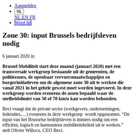
Aanmelden
NL
NL
EN
FR
Word lid
Zone 30: input Brussels bedrijfsleven
nodig
6 januari 2020
in
Brussel Mobiliteit start deze maand (januari 2020) met een
transversale werkgroep bestaande uit de gemeenten, de
politiezones, de openbaar vervoersmaatschappijen en
burgerinitiatieven om de algemene zone 30 uit te werken die
vanaf 2021 in het gehele gewest moet worden ingevoerd. In deze
werkgroep worden eveneens de assen bepaald waar de
snelheidslimiet van 50 of 70 km/u kan worden behouden.
Beci vraagt dat de private sector (werkgevers, ondernemingen,
federaties,…) eveneens in deze werkgroep wordt opgenomen. “De
input van het Brusselse bedrijfsleven is immers nodig om een
efficiënt, logisch en harmonieus mobiliteitsbeleid uit te werken.”
stelt Olivier Willocx, CEO Beci.