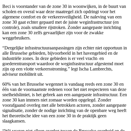
Beci is voorstander van de zone 30 in woonwijken, in de buurt van
scholen en overal waar deze maatregel zich opdringt voor het
algemene comfort en de verkeersveiligheid. De naleving van een
zone 30 gaat echter gepaard met de juiste weginfrastructuur (en
controle), zoals smallere rijstroken. Zonder aangepaste inrichting
kan een zone 30 zelfs gevaarlijker zijn voor de zwakke
weggebruikers.
“Dergelijke infrastructuuraanpassingen zijn echter niet opportuun in
alle Brusselse gebieden, bijvoorbeeld in het havengebied en de
industriële zones. In deze gebieden is er veel vracht- en
goederentransport waardoor de weginfrastructuur afgestemd moet
zijn op een vlotte verkeersstroming.” legt Ischa Lambrechts,
adviseur mobiliteit uit.
60% van het Brusselse wegennet is vandaag reeds een zone 30 en
één van de voornaamste redenen voor het niet respecteren van deze
snelheidslimiet, is het gebrek aan een aangepaste infrastructuur. Een
zone 30 kan immers niet zomaar worden opgelegd. Zonder
voorafgaand overleg met alle betrokken actoren, zonder aangepaste
signalisatie, zonder de nodige inrichting van de openbare weg heeft
het theoretische idee van een zone 30 in de praktijk geen
slaagkansen.
“Wij vragen niet alleen overleg tussen de Brusselse overheid en de