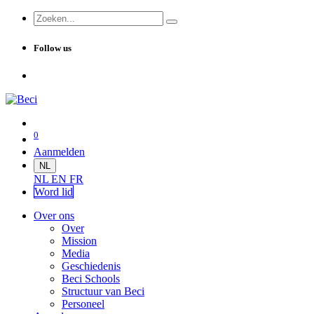
Follow us
0
Aanmelden
NL
NL
EN
FR
Word lid
Over ons
Over
Mission
Media
Geschiedenis
Beci Schools
Structuur van Beci
Personeel