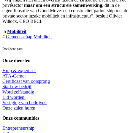
privésector
maar om een strucurele samenwerking
, dit in de
eigen filosofie van Good Move: een constructief partnership met de
private sector inzake mobiliteit en infrastructuur”, besluit Olivier
Willocx, CEO BECI.
in
Mobiliteit
#
Gemeenschap
Mobiliteit
Deel deze post
Onze diensten
Hulp & expertise
​ATA-Carnet
Certificaat van oorsprong
Start uw bedrijf
Word zelfstandig
Lid worden
​Vestiging van bedrijven
Onze zalen huren
Onze communities
Entrepr
eneurship