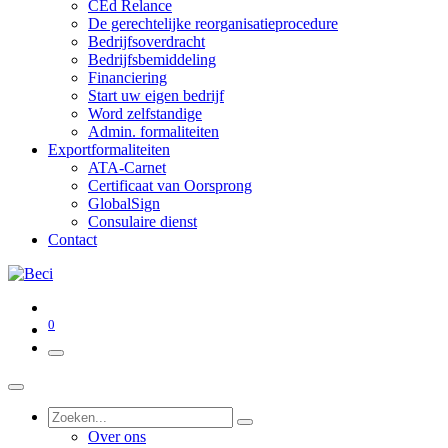
CEd Relance
De gerechtelijke reorganisatieprocedure
Bedrijfsoverdracht
Bedrijfsbemiddeling
Financiering
Start uw eigen bedrijf
Word zelfstandige
Admin. formaliteiten
Exportformaliteiten
ATA-Carnet
Certificaat van Oorsprong
GlobalSign
Consulaire dienst
Contact
0
Over ons