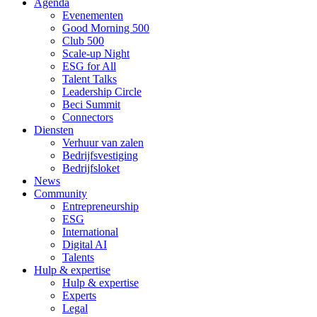
Agenda
Evenementen
Good Morning 500
Club 500
Scale-up Night
ESG for All
Talent Talks
Leadership Circle
Beci Summit
Connectors
Diensten
Verhuur van zalen
Bedrijfsvestiging
Bedrijfsloket
News
Community
Entrepreneurship
ESG
International
Digital AI
Talents
Hulp & expertise
Hulp & expertise
Experts
Legal