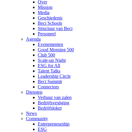
Over
Mission
Media
Geschiedenis
Beci Schools
Structuur van Beci
Personeel
Agenda
Evenementen
Good Morning 500
Club 500
Scale-up Night
ESG for All
Talent Talks
Leadership Circle
Beci Summit
Connectors
Diensten
Verhuur van zalen
Bedrijfsvestiging
Bedrijfsloket
News
Community
Entrepreneurship
ESG