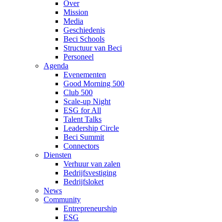
Over
Mission
Media
Geschiedenis
Beci Schools
Structuur van Beci
Personeel
Agenda
Evenementen
Good Morning 500
Club 500
Scale-up Night
ESG for All
Talent Talks
Leadership Circle
Beci Summit
Connectors
Diensten
Verhuur van zalen
Bedrijfsvestiging
Bedrijfsloket
News
Community
Entrepreneurship
ESG