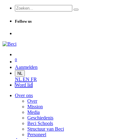
Follow us
0
Aanmelden
NL
NL
EN
FR
Word lid
Over ons
Over
Mission
Media
Geschiedenis
Beci Schools
Structuur van Beci
Personeel