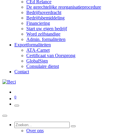
CEd Relance
De gerechtelijke reorganisatieprocedure
Bedrijfsoverdracht
Bedrijfsbemiddeling
Financiering
Start uw eigen bedrijf
Word zelfstandige
Admin. formaliteiten
Exportformaliteiten
ATA-Carnet
Certificaat van Oorsprong
GlobalSign
Consulaire dienst
Contact
0
Over ons