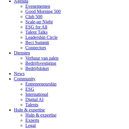
Agenda
Evenementen
Good Morning 500
Club 500
Scale-up Night
ESG for All
Talent Talks
Leadership Circle
Beci Summit
Connectors
Diensten
Verhuur van zalen
Bedrijfsvestiging
Bedrijfsloket
News
Community
Entrepreneurship
ESG
International
Digital AI
Talents
Hulp & expertise
Hulp & expertise
Experts
Legal