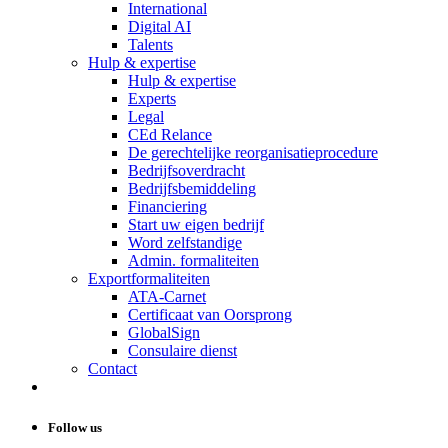
International
Digital AI
Talents
Hulp & expertise
Hulp & expertise
Experts
Legal
CEd Relance
De gerechtelijke reorganisatieprocedure
Bedrijfsoverdracht
Bedrijfsbemiddeling
Financiering
Start uw eigen bedrijf
Word zelfstandige
Admin. formaliteiten
Exportformaliteiten
ATA-Carnet
Certificaat van Oorsprong
GlobalSign
Consulaire dienst
Contact
Follow us