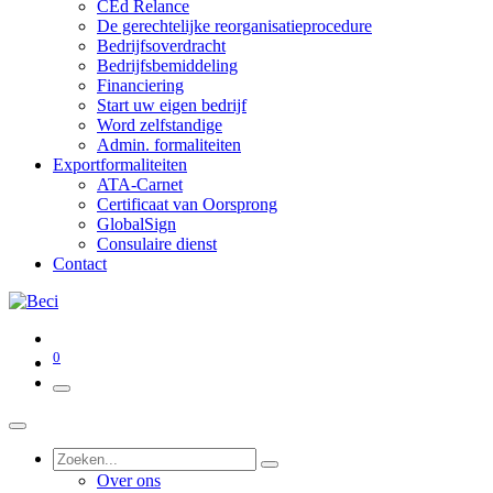
CEd Relance
De gerechtelijke reorganisatieprocedure
Bedrijfsoverdracht
Bedrijfsbemiddeling
Financiering
Start uw eigen bedrijf
Word zelfstandige
Admin. formaliteiten
Exportformaliteiten
ATA-Carnet
Certificaat van Oorsprong
GlobalSign
Consulaire dienst
Contact
0
Over ons