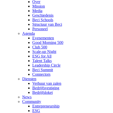
Over
Mission
Media
Geschiedenis
Beci Schools
Structuur van Beci
Personeel
Agenda
Evenementen
Good Morning 500
Club 500
Scale-up Night
ESG for All
Talent Talks
Leadership Circle
Beci Summit
Connectors
Diensten
Verhuur van zalen
Bedrijfsvestiging
Bedrijfsloket
News
Community
Entrepreneurship
ESG