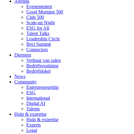
Agenda
Evenementen
Good Morning 500
Club 500
Scale-up Night
ESG for All
Talent Talks
Leadership Circle
Beci Summit
Connectors
Diensten
Verhuur van zalen
Bedrijfsvestiging
Bedrijfsloket
News
Community
Entrepreneurship
ESG
International
Digital AI
Talents
Hulp & expertise
Hulp & expertise
Experts
Legal