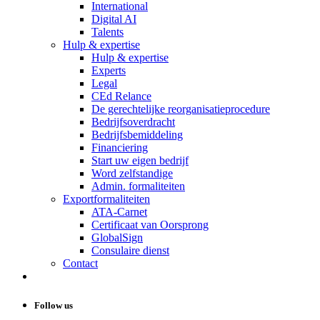
International
Digital AI
Talents
Hulp & expertise
Hulp & expertise
Experts
Legal
CEd Relance
De gerechtelijke reorganisatieprocedure
Bedrijfsoverdracht
Bedrijfsbemiddeling
Financiering
Start uw eigen bedrijf
Word zelfstandige
Admin. formaliteiten
Exportformaliteiten
ATA-Carnet
Certificaat van Oorsprong
GlobalSign
Consulaire dienst
Contact
Follow us