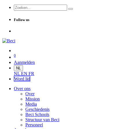
Follow us
0
Aanmelden
NL
NL
EN
FR
Word lid
Over ons
Over
Mission
Media
Geschiedenis
Beci Schools
Structuur van Beci
Personeel