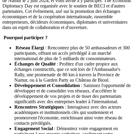
de Namur le 2 juin 2024, et vous invite à y participer. The Economic
Diplomacy Day est organisée avec le soutien de BECI et d'autres
partenaires. Cet événement, axé sur la promotion des échanges
économiques et de la coopération internationale, rassemble
entrepreneurs, décideurs économiques, diplomates et universitaires
dans un esprit de collaboration et d'ouverture.
Pourquoi participer ?
Réseau Élargi
: Rencontrez plus de 50 ambassadeurs et 300
participants, offrant un accès privilégié à un marché
international de plus de 5 milliards de consommateurs.
Échanges de Qualité
: Profitez d'un cadre propice aux
échanges constructifs, que ce soit lors de l'Ambassador's
Rally, une promenade de 80 km à travers la Province de
Namur, ou à la Garden Party au Château de Bioul.
Développement et Consolidation
: Saisissez l'opportunité de
développer et de consolider vos réseaux, d'accélérer le
développement de vos projets et de tisser des partenariats
significatifs avec des entreprises leader à l'international.
Rencontres Stratégiques
: Interagissez avec des acteurs
académiques et institutionnels clés qui soutiennent et
promeuvent l'économie, enrichissant ainsi votre réseau de
contacts privilégiés.
Engagement Social
: Démontrez votre engagement en
participant à nos œuvres caritatives, soulignant votre