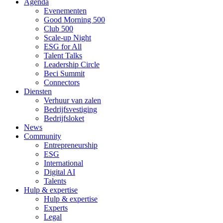
Agenda
Evenementen
Good Morning 500
Club 500
Scale-up Night
ESG for All
Talent Talks
Leadership Circle
Beci Summit
Connectors
Diensten
Verhuur van zalen
Bedrijfsvestiging
Bedrijfsloket
News
Community
Entrepreneurship
ESG
International
Digital AI
Talents
Hulp & expertise
Hulp & expertise
Experts
Legal