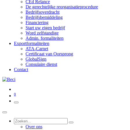
CEd Relance
De gerechtelijke reorganisatieprocedure
Bedrijfsoverdracht
Bedrijfsbemiddeling
Financiering
Start uw eigen bedrijf
Word zelfstandige
Admin. formaliteiten
Exportformaliteiten
ATA-Carnet
Certificaat van Oorsprong
GlobalSign
Consulaire dienst
Contact
0
Over ons