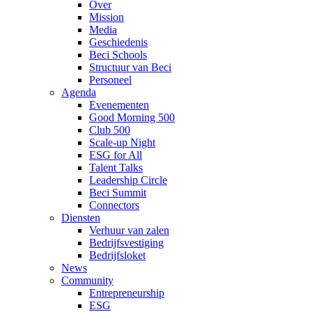
Over
Mission
Media
Geschiedenis
Beci Schools
Structuur van Beci
Personeel
Agenda
Evenementen
Good Morning 500
Club 500
Scale-up Night
ESG for All
Talent Talks
Leadership Circle
Beci Summit
Connectors
Diensten
Verhuur van zalen
Bedrijfsvestiging
Bedrijfsloket
News
Community
Entrepreneurship
ESG