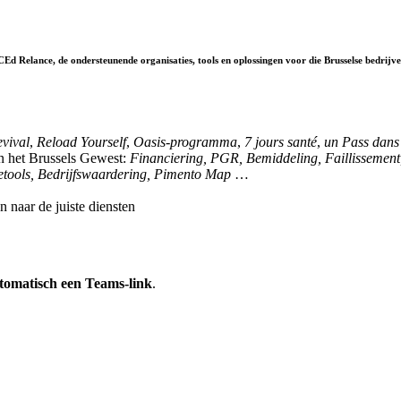
 Relance, de ondersteunende organisaties, tools en oplossingen voor die Brusselse bedrijve
vival
,
Reload Yourself
,
Oasis-programma
,
7 jours santé
,
un Pass dans 
in het Brussels Gewest:
Financiering, PGR, Bemiddeling, Faillissement
etools, Bedrijfswaardering, Pimento Map
…
naar de juiste diensten
tomatisch een Teams-link
.