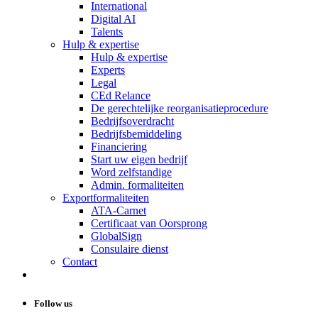
International
Digital AI
Talents
Hulp & expertise
Hulp & expertise
Experts
Legal
CEd Relance
De gerechtelijke reorganisatieprocedure
Bedrijfsoverdracht
Bedrijfsbemiddeling
Financiering
Start uw eigen bedrijf
Word zelfstandige
Admin. formaliteiten
Exportformaliteiten
ATA-Carnet
Certificaat van Oorsprong
GlobalSign
Consulaire dienst
Contact
Follow us