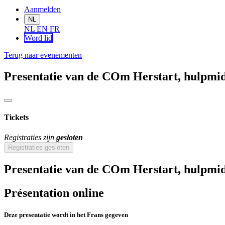
Aanmelden
NL
NL
EN
FR
Word lid
Terug naar evenementen
Presentatie van de COm Herstart, hulpmid
Tickets
Registraties zijn
gesloten
Registraties gesloten
Presentatie van de COm Herstart, hulpmid
Présentation online
Deze presentatie wordt in het Frans gegeven