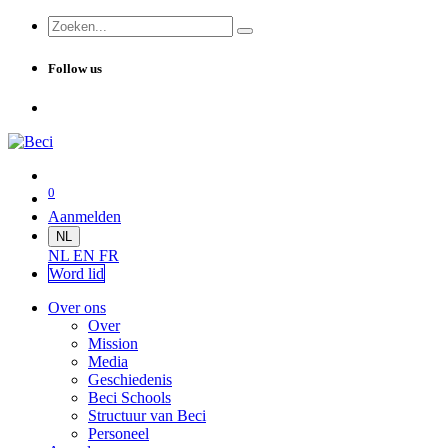
Follow us
0
Aanmelden
NL
NL
EN
FR
Word lid
Over ons
Over
Mission
Media
Geschiedenis
Beci Schools
Structuur van Beci
Personeel