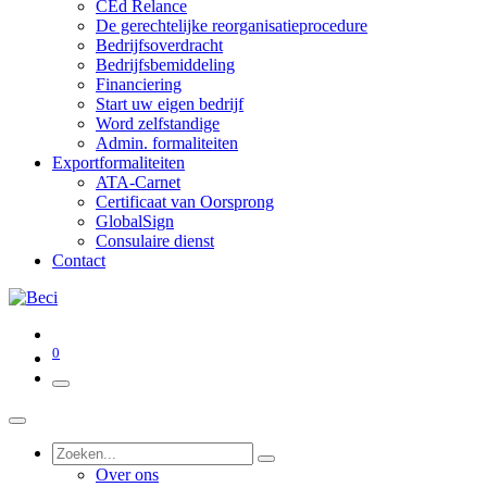
CEd Relance
De gerechtelijke reorganisatieprocedure
Bedrijfsoverdracht
Bedrijfsbemiddeling
Financiering
Start uw eigen bedrijf
Word zelfstandige
Admin. formaliteiten
Exportformaliteiten
ATA-Carnet
Certificaat van Oorsprong
GlobalSign
Consulaire dienst
Contact
0
Over ons