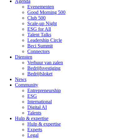
Agenda
Evenementen
Good Morning 500
Club 500
Scale-up Night
ESG for All
Talent Talks
Leadership Circle
Beci Summit
Connectors
Diensten
Verhuur van zalen
Bedrijfsvestiging
Bedrijfsloket
News
Community
Entrepreneurship
ESG
International
Digital AI
Talents
Hulp & expertise
Hulp & expertise
Experts
Legal