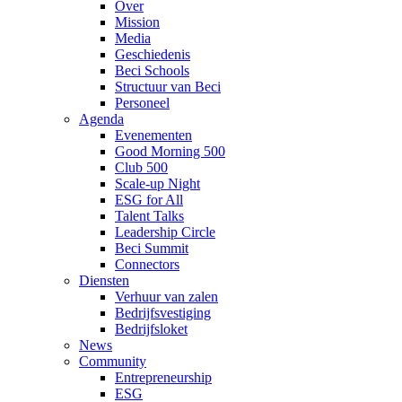
Over
Mission
Media
Geschiedenis
Beci Schools
Structuur van Beci
Personeel
Agenda
Evenementen
Good Morning 500
Club 500
Scale-up Night
ESG for All
Talent Talks
Leadership Circle
Beci Summit
Connectors
Diensten
Verhuur van zalen
Bedrijfsvestiging
Bedrijfsloket
News
Community
Entrepreneurship
ESG