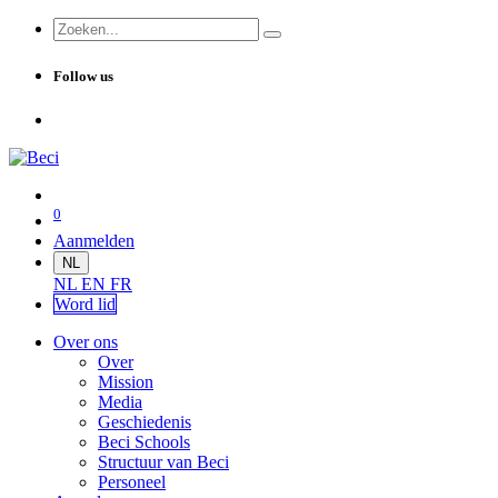
Follow us
0
Aanmelden
NL
NL
EN
FR
Word lid
Over ons
Over
Mission
Media
Geschiedenis
Beci Schools
Structuur van Beci
Personeel