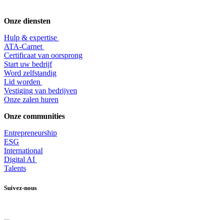
Onze diensten
Hulp & expertise
​ATA-Carnet
Certificaat van oorsprong
Start uw bedrijf
Word zelfstandig
Lid worden
​Vestiging van bedrijven
Onze zalen huren
Onze communities
Entrepr
eneurship
ESG
International
Digital AI
Talents
Suivez-nous