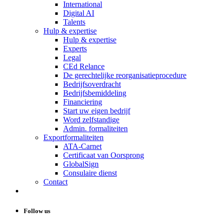
International
Digital AI
Talents
Hulp & expertise
Hulp & expertise
Experts
Legal
CEd Relance
De gerechtelijke reorganisatieprocedure
Bedrijfsoverdracht
Bedrijfsbemiddeling
Financiering
Start uw eigen bedrijf
Word zelfstandige
Admin. formaliteiten
Exportformaliteiten
ATA-Carnet
Certificaat van Oorsprong
GlobalSign
Consulaire dienst
Contact
Follow us