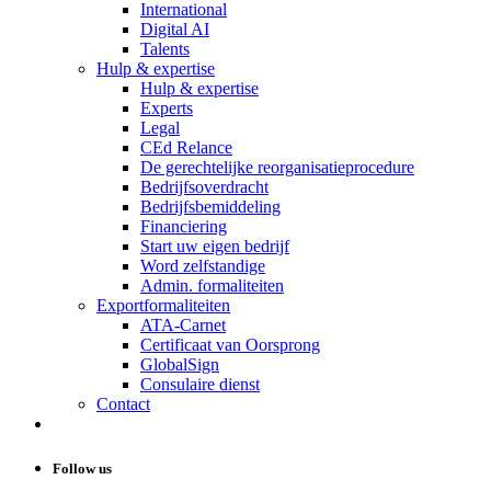
International
Digital AI
Talents
Hulp & expertise
Hulp & expertise
Experts
Legal
CEd Relance
De gerechtelijke reorganisatieprocedure
Bedrijfsoverdracht
Bedrijfsbemiddeling
Financiering
Start uw eigen bedrijf
Word zelfstandige
Admin. formaliteiten
Exportformaliteiten
ATA-Carnet
Certificaat van Oorsprong
GlobalSign
Consulaire dienst
Contact
Follow us