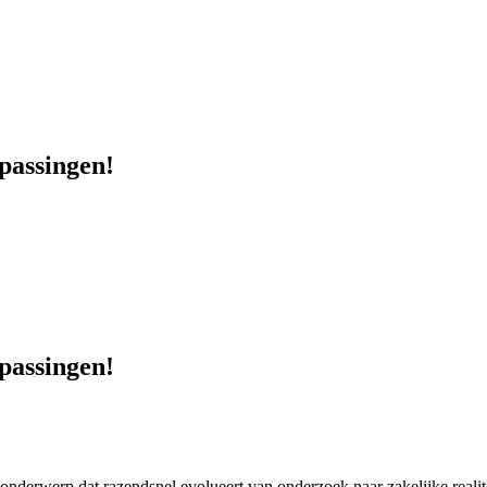
passingen!
passingen!
 onderwerp dat razendsnel evolueert van onderzoek naar zakelijke realite