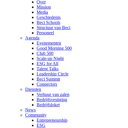
Over
Mission
Media
Geschiedenis
Beci Schools
Structuur van Beci
Personeel
Agenda
Evenementen
Good Morning 500
Club 500
Scale-up Night
ESG for All
Talent Talks
Leadership Circle
Beci Summit
Connectors
Diensten
Verhuur van zalen
Bedrijfsvestiging
Bedrijfsloket
News
Community
Entrepreneurship
ESG