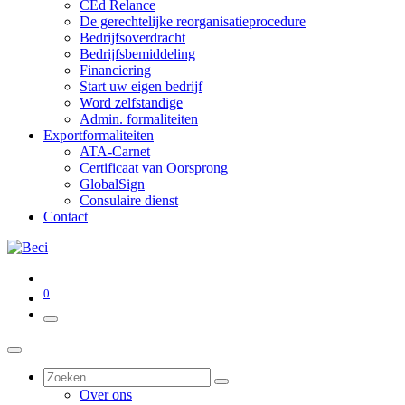
CEd Relance
De gerechtelijke reorganisatieprocedure
Bedrijfsoverdracht
Bedrijfsbemiddeling
Financiering
Start uw eigen bedrijf
Word zelfstandige
Admin. formaliteiten
Exportformaliteiten
ATA-Carnet
Certificaat van Oorsprong
GlobalSign
Consulaire dienst
Contact
0
Over ons