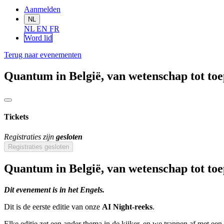
Aanmelden
NL
NL
EN
FR
Word lid
Terug naar evenementen
Quantum in België, van wetenschap tot toe
Tickets
Registraties zijn
gesloten
Registraties gesloten
Quantum in België, van wetenschap tot toe
Dit evenement is in het Engels.​
Dit is de eerste editie van onze
AI Night-reeks
.
Elke editie zet een ander thema in de kijker, en we trappen af met een