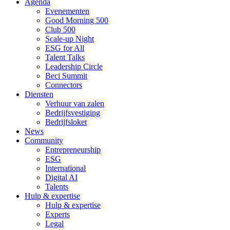
Agenda
Evenementen
Good Morning 500
Club 500
Scale-up Night
ESG for All
Talent Talks
Leadership Circle
Beci Summit
Connectors
Diensten
Verhuur van zalen
Bedrijfsvestiging
Bedrijfsloket
News
Community
Entrepreneurship
ESG
International
Digital AI
Talents
Hulp & expertise
Hulp & expertise
Experts
Legal