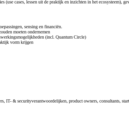
ies (use cases, lessen uit de praktijk en inzichten in het ecosysteem),
toepassingen, sensing en financiën.
al zouden moeten ondernemen
nwerkingsmogelijkheden (incl. Quantum Circle)
aktijk vorm krijgen
ers, IT- & securityverantwoordelijken, product owners, consultants, star