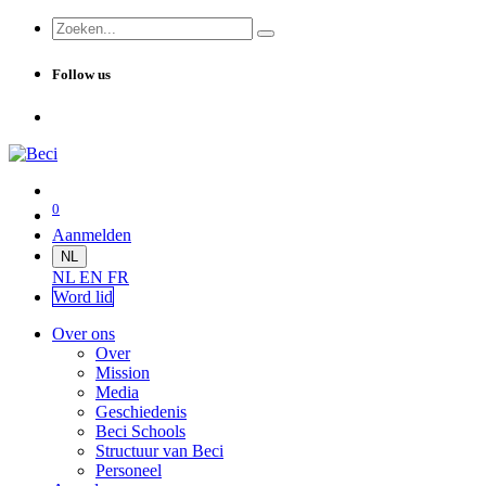
Follow us
0
Aanmelden
NL
NL
EN
FR
Word lid
Over ons
Over
Mission
Media
Geschiedenis
Beci Schools
Structuur van Beci
Personeel