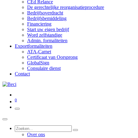
CEd Relance
De gerechtelijke reorganisatieprocedure
Bedrijfsoverdracht
Bedrijfsbemiddeling
Financiering
Start uw eigen bedrijf
Word zelfstandige
Admin. formaliteiten
Exportformaliteiten
ATA-Carnet
Certificaat van Oorsprong
GlobalSign
Consulaire dienst
Contact
0
Over ons