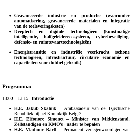
Geavanceerde industrie en productie (waaronder
automatisering, geavanceerde materialen en integratie
van de toeleveringsketen)
Deeptech en digitale technologieën (kunstmatige
intelligentie, halfgeleiderecosysteem, cyberbeveiliging,
defensie- en ruimtevaarttechnologieën)
Energietransitie en industriële veerkracht (schone
technologieën, infrastructuur, circulaire economie en
capaciteiten voor dubbel gebruik)
Programma
:
13:00 – 13:15
|
Introductie
H.E. Jakub Skalník
– Ambassadeur van de Tsjechische
Republiek bij het Koninkrijk België
H.E. Eléonore Simone
t –
Minister van Middenstand,
Zelfstandigen en KMO's - nader te bepalen
H.E. Vladimír Bärtl
– Permanent vertegenwoordiger van