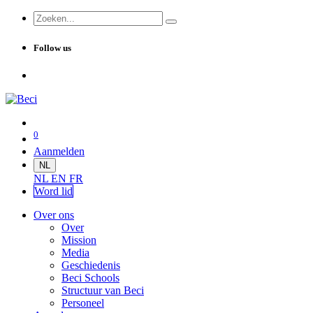
Follow us
0
Aanmelden
NL
NL
EN
FR
Word lid
Over ons
Over
Mission
Media
Geschiedenis
Beci Schools
Structuur van Beci
Personeel