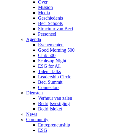
Over
Mission
Media
Geschiedenis
Beci Schools
Structuur van Beci
Personeel
Agenda
Evenementen
Good Morning 500
Club 500
Scale-up Night
ESG for All
Talent Talks
Leadership Circle
Beci Summit
Connectors
Diensten
Verhuur van zalen
Bedrijfsvestiging
Bedrijfsloket
News
Community
Entrepreneurship
ESG