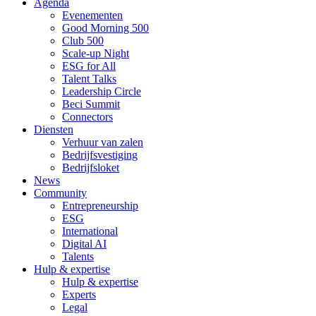
Agenda
Evenementen
Good Morning 500
Club 500
Scale-up Night
ESG for All
Talent Talks
Leadership Circle
Beci Summit
Connectors
Diensten
Verhuur van zalen
Bedrijfsvestiging
Bedrijfsloket
News
Community
Entrepreneurship
ESG
International
Digital AI
Talents
Hulp & expertise
Hulp & expertise
Experts
Legal