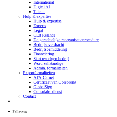
International
Digital AI
Talents
Hulp & expertise
Hulp & expertise
Experts
Legal
CEd Relance
De gerechtelijke reorganisatieprocedure
Bedrijfsoverdracht
Bedrijfsbemiddeling
Financiering
Start uw eigen bedrijf
Word zelfstandige
Admin. formaliteiten
Exportformaliteiten
ATA-Carnet
Certificaat van Oorsprong
GlobalSign
Consulaire dienst
Contact
Follow us