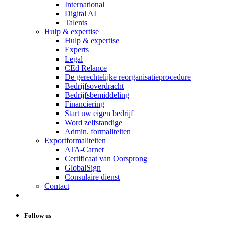
International
Digital AI
Talents
Hulp & expertise
Hulp & expertise
Experts
Legal
CEd Relance
De gerechtelijke reorganisatieprocedure
Bedrijfsoverdracht
Bedrijfsbemiddeling
Financiering
Start uw eigen bedrijf
Word zelfstandige
Admin. formaliteiten
Exportformaliteiten
ATA-Carnet
Certificaat van Oorsprong
GlobalSign
Consulaire dienst
Contact
Follow us