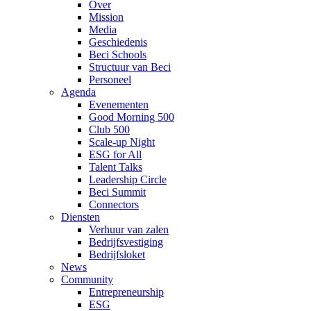
Over
Mission
Media
Geschiedenis
Beci Schools
Structuur van Beci
Personeel
Agenda
Evenementen
Good Morning 500
Club 500
Scale-up Night
ESG for All
Talent Talks
Leadership Circle
Beci Summit
Connectors
Diensten
Verhuur van zalen
Bedrijfsvestiging
Bedrijfsloket
News
Community
Entrepreneurship
ESG