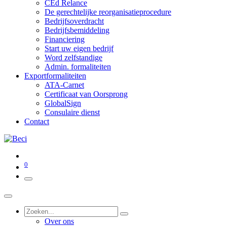
CEd Relance
De gerechtelijke reorganisatieprocedure
Bedrijfsoverdracht
Bedrijfsbemiddeling
Financiering
Start uw eigen bedrijf
Word zelfstandige
Admin. formaliteiten
Exportformaliteiten
ATA-Carnet
Certificaat van Oorsprong
GlobalSign
Consulaire dienst
Contact
0
Over ons