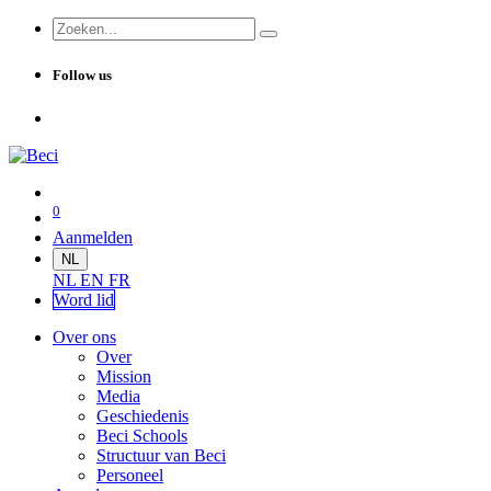
Follow us
0
Aanmelden
NL
NL
EN
FR
Word lid
Over ons
Over
Mission
Media
Geschiedenis
Beci Schools
Structuur van Beci
Personeel