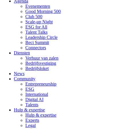
Agenda
Evenementen
Good Morning 500
Club 500
Scale-up Night
ESG for All
Talent Talks
Leadership Circle
Beci Summit
Connectors
Diensten
Verhuur van zalen
Bedrijfsvestiging
Bedrijfsloket
News
Community
Entrepreneurship
ESG
International
Digital AI
Talents
Hulp & expertise
Hulp & expertise
Experts
Legal