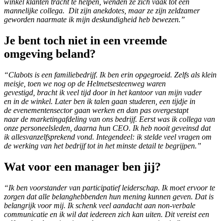
winkel klanten tracht te helpen, wenden ze zich vaak tot een
mannelijke collega. Dit zijn anekdotes, maar ze zijn zeldzamer
geworden naarmate ik mijn deskundigheid heb bewezen.”
Je bent toch niet in een vreemde
omgeving beland?
“Clabots is een familiebedrijf. Ik ben erin opgegroeid. Zelfs als klein
meisje, toen we nog op de Helmetsesteenweg waren
gevestigd, bracht ik veel tijd door in het kantoor van mijn vader
en in de winkel. Later ben ik talen gaan studeren, een tijdje in
de evenementensector gaan werken en dan pas overgestapt
naar de marketingafdeling van ons bedrijf. Eerst was ik collega van
onze personeelsleden, daarna hun CEO. Ik heb nooit geveinsd dat
ik allesvanzelfsprekend vond. Integendeel: ik stelde veel vragen om
de werking van het bedrijf tot in het minste detail te begrijpen.”
Wat voor een manager ben jij?
“Ik ben voorstander van participatief leiderschap. Ik moet ervoor te
zorgen dat alle belanghebbenden hun mening kunnen geven. Dat is
belangrijk voor mij. Ik schenk veel aandacht aan non-verbale
communicatie en ik wil dat iedereen zich kan uiten. Dit vereist een