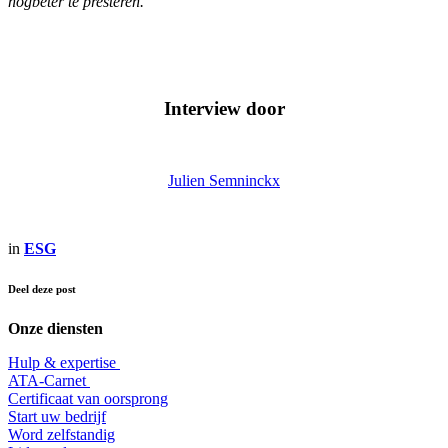
nogbeter te presteren.”
Interview door
Julien Semninckx
in
ESG
Deel deze post
Onze diensten
Hulp & expertise
​ATA-Carnet
Certificaat van oorsprong
Start uw bedrijf
Word zelfstandig