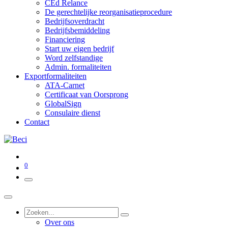
CEd Relance
De gerechtelijke reorganisatieprocedure
Bedrijfsoverdracht
Bedrijfsbemiddeling
Financiering
Start uw eigen bedrijf
Word zelfstandige
Admin. formaliteiten
Exportformaliteiten
ATA-Carnet
Certificaat van Oorsprong
GlobalSign
Consulaire dienst
Contact
0
Over ons