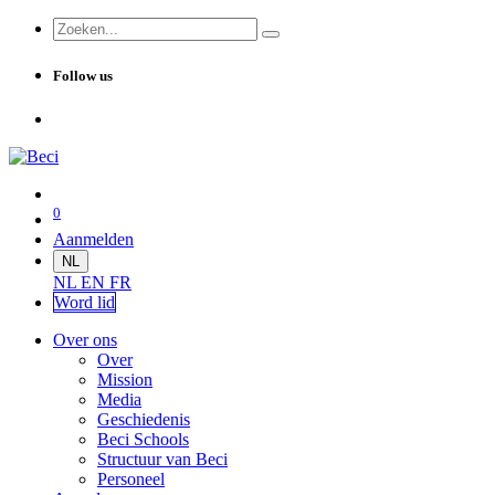
Follow us
0
Aanmelden
NL
NL
EN
FR
Word lid
Over ons
Over
Mission
Media
Geschiedenis
Beci Schools
Structuur van Beci
Personeel