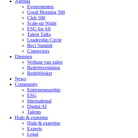
Agenda
Evenementen
Good Morning 500
Club 500
Scale-up Night
ESG for All
Talent Talks
Leadership Circle
Beci Summit
Connectors
Diensten
Verhuur van zalen
Bedrijfsvestiging
Bedrijfsloket
News
Community
Entrepreneurship
ESG
International
Digital AI
Talents
Hulp & expertise
Hulp & expertise
Experts
Legal