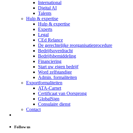
International
Digital AI
Talents
Hulp & expertise
Hulp & expertise
Experts
Legal
CEd Relance
De gerechtelijke reorganisatieprocedure
Bedrijfsoverdracht
Bedrijfsbemiddeling
Financiering
Start uw eigen bedrijf
Word zelfstandige
Admin. formaliteiten
Exportformaliteiten
ATA-Carnet
Certificaat van Oorsprong
GlobalSign
Consulaire dienst
Contact
Follow us