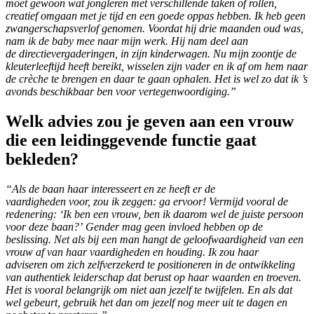
moet gewoon wat jongleren met verschillende taken of rollen,
creatief omgaan met je tijd en een goede oppas hebben. Ik heb geen
zwangerschapsverlof genomen. Voordat hij drie maanden oud was,
nam ik de baby mee naar mijn werk. Hij nam deel aan
de directievergaderingen, in zijn kinderwagen. Nu mijn zoontje de
kleuterleeftijd heeft bereikt, wisselen zijn vader en ik af om hem naar
de crèche te brengen en daar te gaan ophalen. Het is wel zo dat ik ’s
avonds beschikbaar ben voor vertegenwoordiging.”
Welk advies zou je geven aan een vrouw
die een leidinggevende functie gaat
bekleden?
“Als de baan haar interesseert en ze heeft er de
vaardigheden voor, zou ik zeggen: ga ervoor! Vermijd vooral de
redenering: ‘Ik ben een vrouw, ben ik daarom wel de juiste persoon
voor deze baan?’ Gender mag geen invloed hebben op de
beslissing. Net als bij een man hangt de geloofwaardigheid van een
vrouw af van haar vaardigheden en houding. Ik zou haar
adviseren om zich zelfverzekerd te positioneren in de ontwikkeling
van authentiek leiderschap dat berust op haar waarden en troeven.
Het is vooral belangrijk om niet aan jezelf te twijfelen. En als dat
wel gebeurt, gebruik het dan om jezelf nog meer uit te dagen en