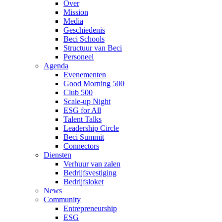
Over
Mission
Media
Geschiedenis
Beci Schools
Structuur van Beci
Personeel
Agenda
Evenementen
Good Morning 500
Club 500
Scale-up Night
ESG for All
Talent Talks
Leadership Circle
Beci Summit
Connectors
Diensten
Verhuur van zalen
Bedrijfsvestiging
Bedrijfsloket
News
Community
Entrepreneurship
ESG