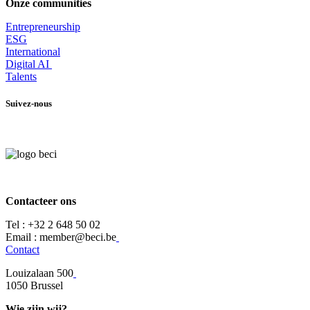
Onze communities
Entrepr
eneurship
ESG
International
Digital AI
Talents
Suivez-nous
Contacteer ons
Tel :
+32 2 648 50 02​
​​Email : member@beci.be
Contact
Louizalaan 500
​1050 Brussel
Wie zijn wij?