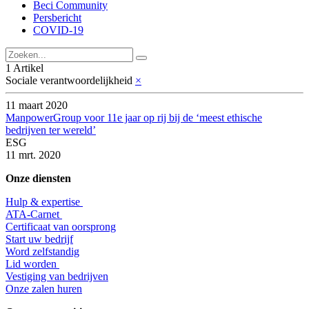
Beci Community
Persbericht
COVID-19
1 Artikel
Sociale verantwoordelijkheid
×
11 maart 2020
ManpowerGroup voor 11e jaar op rij bij de ‘meest ethische
bedrijven ter wereld’
ESG
11 mrt. 2020
Onze diensten
Hulp & expertise
​ATA-Carnet
Certificaat van oorsprong
Start uw bedrijf
Word zelfstandig
Lid worden
​Vestiging van bedrijven
Onze zalen huren