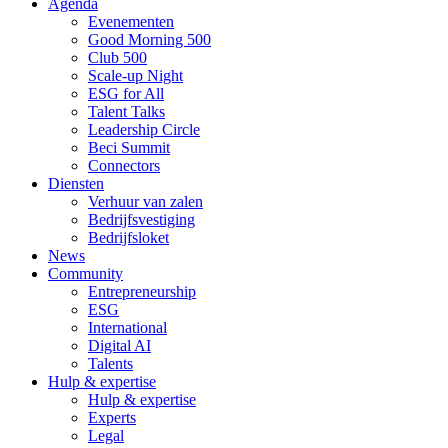
Agenda
Evenementen
Good Morning 500
Club 500
Scale-up Night
ESG for All
Talent Talks
Leadership Circle
Beci Summit
Connectors
Diensten
Verhuur van zalen
Bedrijfsvestiging
Bedrijfsloket
News
Community
Entrepreneurship
ESG
International
Digital AI
Talents
Hulp & expertise
Hulp & expertise
Experts
Legal