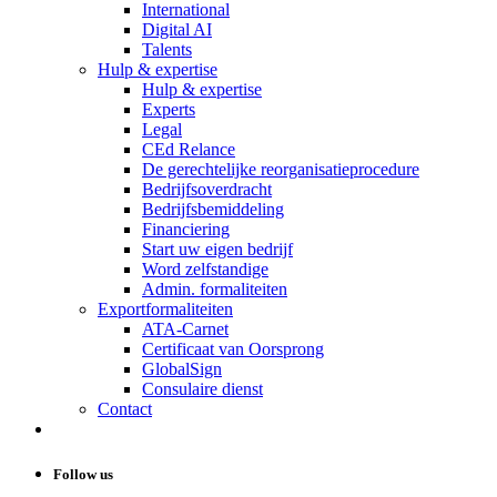
International
Digital AI
Talents
Hulp & expertise
Hulp & expertise
Experts
Legal
CEd Relance
De gerechtelijke reorganisatieprocedure
Bedrijfsoverdracht
Bedrijfsbemiddeling
Financiering
Start uw eigen bedrijf
Word zelfstandige
Admin. formaliteiten
Exportformaliteiten
ATA-Carnet
Certificaat van Oorsprong
GlobalSign
Consulaire dienst
Contact
Follow us