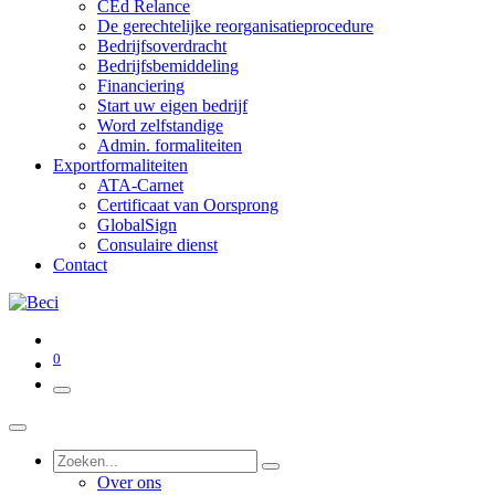
CEd Relance
De gerechtelijke reorganisatieprocedure
Bedrijfsoverdracht
Bedrijfsbemiddeling
Financiering
Start uw eigen bedrijf
Word zelfstandige
Admin. formaliteiten
Exportformaliteiten
ATA-Carnet
Certificaat van Oorsprong
GlobalSign
Consulaire dienst
Contact
0
Over ons