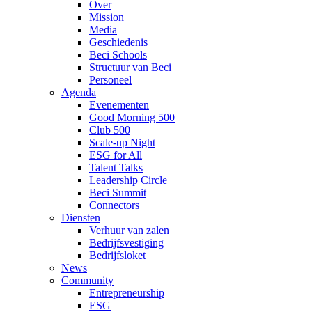
Over
Mission
Media
Geschiedenis
Beci Schools
Structuur van Beci
Personeel
Agenda
Evenementen
Good Morning 500
Club 500
Scale-up Night
ESG for All
Talent Talks
Leadership Circle
Beci Summit
Connectors
Diensten
Verhuur van zalen
Bedrijfsvestiging
Bedrijfsloket
News
Community
Entrepreneurship
ESG