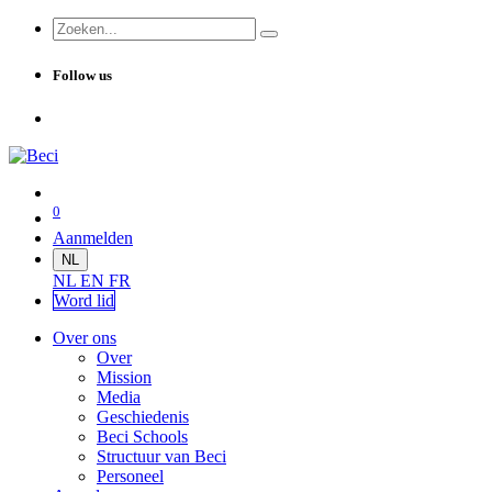
Follow us
0
Aanmelden
NL
NL
EN
FR
Word lid
Over ons
Over
Mission
Media
Geschiedenis
Beci Schools
Structuur van Beci
Personeel