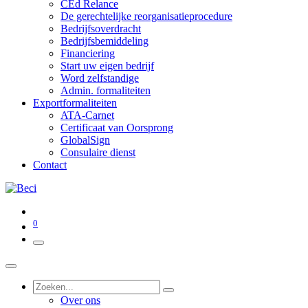
CEd Relance
De gerechtelijke reorganisatieprocedure
Bedrijfsoverdracht
Bedrijfsbemiddeling
Financiering
Start uw eigen bedrijf
Word zelfstandige
Admin. formaliteiten
Exportformaliteiten
ATA-Carnet
Certificaat van Oorsprong
GlobalSign
Consulaire dienst
Contact
0
Over ons