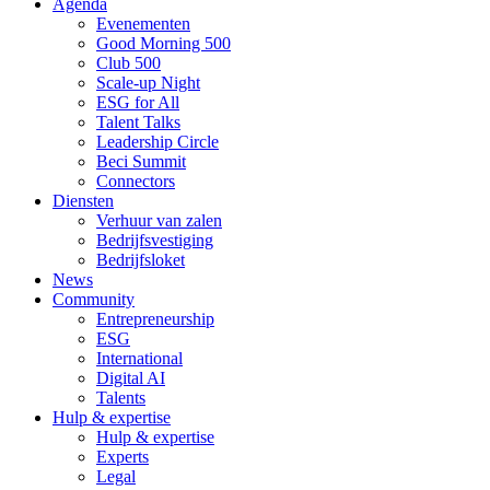
Agenda
Evenementen
Good Morning 500
Club 500
Scale-up Night
ESG for All
Talent Talks
Leadership Circle
Beci Summit
Connectors
Diensten
Verhuur van zalen
Bedrijfsvestiging
Bedrijfsloket
News
Community
Entrepreneurship
ESG
International
Digital AI
Talents
Hulp & expertise
Hulp & expertise
Experts
Legal