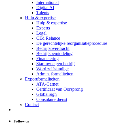
International
Digital AI
Talents
Hulp & expertise
Hulp & expertise
Experts
Legal
CEd Relance
De gerechtelijke reorganisatieprocedure
Bedrijfsoverdracht
Bedrijfsbemiddeling
Financiering
Start uw eigen bedrijf
Word zelfstandige
Admin. formaliteiten
Exportformaliteiten
ATA-Carnet
Certificaat van Oorsprong
GlobalSign
Consulaire dienst
Contact
Follow us