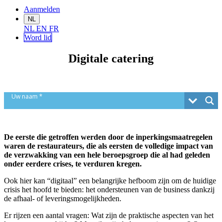
Aanmelden
NL
NL
EN
FR
Word lid
Digitale catering
Uw naam
*
Telefoonnummer
De eerste die getroffen werden door de inperkingsmaatregelen
Uw e-mailadres
*
waren de restaurateurs, die als eersten de volledige impact van
de verzwakking van een hele beroepsgroep die al had geleden
onder eerdere crises, te verduren kregen.
Uw bedrijf
Ook hier kan “digitaal” een belangrijke hefboom zijn om de huidige
crisis het hoofd te bieden: het ondersteunen van de business dankzij
Onderwerp
*
de afhaal- of leveringsmogelijkheden.
Er rijzen een aantal vragen: Wat zijn de praktische aspecten van het
Uw vraag
*