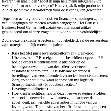
leveren van maaltijden? Moet ik mijn hele menu integreren? Op
welk platform moet ik verkopen? Hoe verpak ik mijn producten?
Zijn er specifieke Afsca-normen voor de levering van gerechten?
Verzenden
Tegen een achtergrond van crisis en financiële spanningen zijn er
veel uitdagingen die moeten worden aangegaan. Het Brussels
Business Food Center heeft zojuist een interessant artikel
gepubliceerd om al deze vragen punt voor punt te verduidelijken.
Zodra deze praktische aspecten zijn opgehelderd, zal de restaurateur
zijn strategie duidelijk moeten bepalen:
Kies het (de) juiste leveringsplatform(en): Deliveroo,
Ubereats, beide? Een eigen online besteldienst opzetten? En
hoe de orders te centraliseren. Anticipeer op de
betalingsvoorwaarden van deze dienstverleners om uw
cashflow te controleren. Er is software waarmee u
bestellingen van verschillende leveranciers kunt centraliseren.
Zorg ervoor dat u uw kaart aanpast aan uw logistiek
(transportmodaliteit / Productiecapaciteit /
Leveringsmodaliteiten).
Hoe krijg je zichtbaarheid in deze nieuwe strategie? Profiteer
van sociale netwerken: uw klanten zijn daar meer dan ooit
actief, denk aan gerichte advertenties in functie van uw
leveringszone. Tip: de site van het afhaalrestaurant groepeert