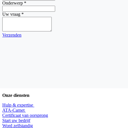
Onderwerp
*
Uw vraag
*
Verzenden
Onze diensten
Hulp & expertise
​ATA-Carnet
Certificaat van oorsprong
Start uw bedrijf
Word zelfstandig