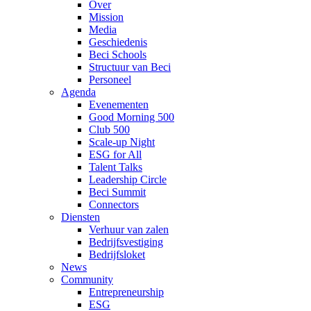
Over
Mission
Media
Geschiedenis
Beci Schools
Structuur van Beci
Personeel
Agenda
Evenementen
Good Morning 500
Club 500
Scale-up Night
ESG for All
Talent Talks
Leadership Circle
Beci Summit
Connectors
Diensten
Verhuur van zalen
Bedrijfsvestiging
Bedrijfsloket
News
Community
Entrepreneurship
ESG