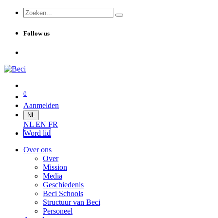
Follow us
0
Aanmelden
NL
NL
EN
FR
Word lid
Over ons
Over
Mission
Media
Geschiedenis
Beci Schools
Structuur van Beci
Personeel