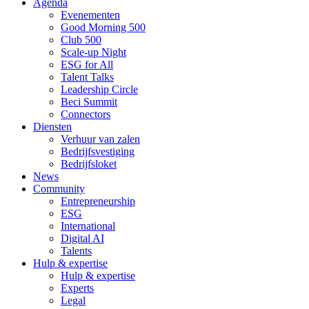
Agenda
Evenementen
Good Morning 500
Club 500
Scale-up Night
ESG for All
Talent Talks
Leadership Circle
Beci Summit
Connectors
Diensten
Verhuur van zalen
Bedrijfsvestiging
Bedrijfsloket
News
Community
Entrepreneurship
ESG
International
Digital AI
Talents
Hulp & expertise
Hulp & expertise
Experts
Legal