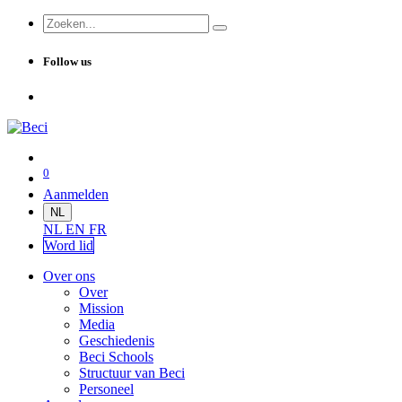
Follow us
0
Aanmelden
NL
NL
EN
FR
Word lid
Over ons
Over
Mission
Media
Geschiedenis
Beci Schools
Structuur van Beci
Personeel