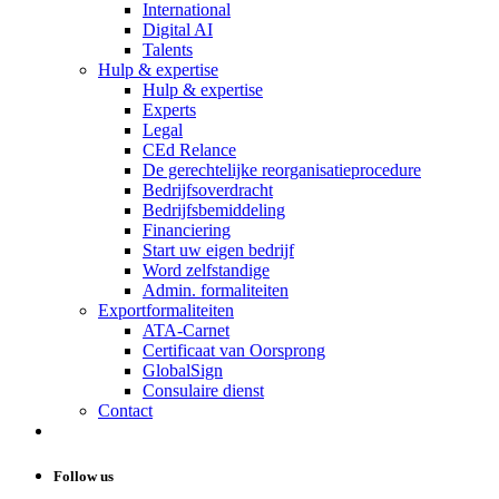
International
Digital AI
Talents
Hulp & expertise
Hulp & expertise
Experts
Legal
CEd Relance
De gerechtelijke reorganisatieprocedure
Bedrijfsoverdracht
Bedrijfsbemiddeling
Financiering
Start uw eigen bedrijf
Word zelfstandige
Admin. formaliteiten
Exportformaliteiten
ATA-Carnet
Certificaat van Oorsprong
GlobalSign
Consulaire dienst
Contact
Follow us