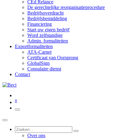
CEd Relance
De gerechtelijke reorganisatieprocedure
Bedrijfsoverdracht
Bedrijfsbemiddeling
Financiering
Start uw eigen bedrijf
Word zelfstandige
Admin. formaliteiten
Exportformaliteiten
ATA-Carnet
Certificaat van Oorsprong
GlobalSign
Consulaire dienst
Contact
0
Over ons