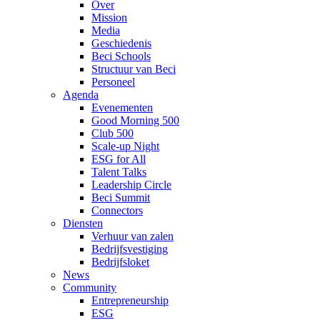
Over
Mission
Media
Geschiedenis
Beci Schools
Structuur van Beci
Personeel
Agenda
Evenementen
Good Morning 500
Club 500
Scale-up Night
ESG for All
Talent Talks
Leadership Circle
Beci Summit
Connectors
Diensten
Verhuur van zalen
Bedrijfsvestiging
Bedrijfsloket
News
Community
Entrepreneurship
ESG