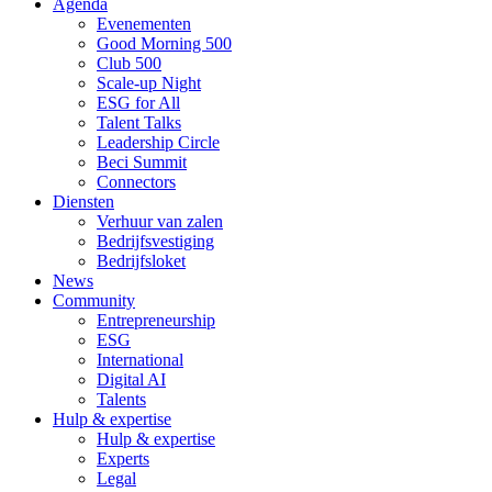
Agenda
Evenementen
Good Morning 500
Club 500
Scale-up Night
ESG for All
Talent Talks
Leadership Circle
Beci Summit
Connectors
Diensten
Verhuur van zalen
Bedrijfsvestiging
Bedrijfsloket
News
Community
Entrepreneurship
ESG
International
Digital AI
Talents
Hulp & expertise
Hulp & expertise
Experts
Legal