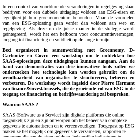
In een context van voortdurende veranderingen in regelgeving staan
bedrijven voor een dubbele uitdaging: voldoen aan ESG-eisen en
tegelijkertijd hun groeimomentum behouden. Maar de voordelen
van een ESG-oplossing gaan verder dan voldoen aan wet- en
regelgeving. Als deze op de juiste manier in de strategie wordt
geïntegreerd, wordt het een hefboom voor concurrentievermogen,
toegang tot financiering en soliditeit op de lange termijn.
Beci organiseert in samenwerking met Greennomy, D-
Carbonize en Govrn een workshop om te ontdekken hoe
SAAS-oplossingen deze uitdagingen kunnen aangaan. Aan de
hand van demonstraties van drie innovatieve tools zullen we
onderzoeken hoe technologie kan worden gebruikt om de
wendbaarheid van organisaties te structureren, beheren en
verbeteren. De workshop wordt ingeleid door Pierre Hermant
van finance&invest.brussels, die de groeiende rol van ESG in de
toegang tot financiering en bedrijfswaardering zal bespreken.
Waarom SAAS ?
SAAS (Software as a Service) zijn digitale platforms die online
toegankelijk zijn en zijn ontworpen om het beheer van complexe
gegevens te automatiseren en te vereenvoudigen. Toegepast op ESG
maken ze het mogelijk om gegevens te verzamelen, rapporten te
genereren die aan de eisen voldoen, belangrijke indicatoren te