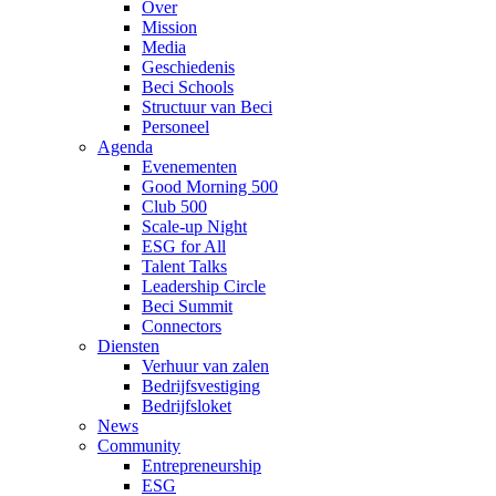
Over
Mission
Media
Geschiedenis
Beci Schools
Structuur van Beci
Personeel
Agenda
Evenementen
Good Morning 500
Club 500
Scale-up Night
ESG for All
Talent Talks
Leadership Circle
Beci Summit
Connectors
Diensten
Verhuur van zalen
Bedrijfsvestiging
Bedrijfsloket
News
Community
Entrepreneurship
ESG