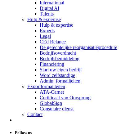
International
Digital AI
Talents
Hulp & expertise
Hulp & expertise
Experts
Legal
CEd Relance
De gerechtelijke reorganisatieprocedure
Bedrijfsoverdracht
Bedrijfsbemiddeling
Financiering
Start uw eigen bedrijf
Word zelfstandige
Admin. formaliteiten
Exportformaliteiten
ATA-Carnet
Certificaat van Oorsprong
GlobalSign
Consulaire dienst
Contact
Follow us