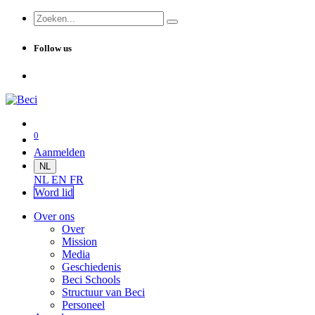
Follow us
0
Aanmelden
NL
NL
EN
FR
Word lid
Over ons
Over
Mission
Media
Geschiedenis
Beci Schools
Structuur van Beci
Personeel