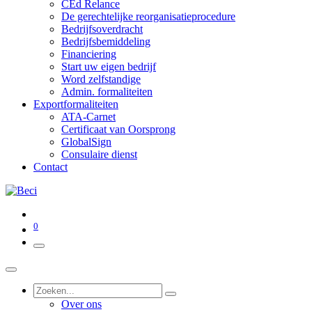
CEd Relance
De gerechtelijke reorganisatieprocedure
Bedrijfsoverdracht
Bedrijfsbemiddeling
Financiering
Start uw eigen bedrijf
Word zelfstandige
Admin. formaliteiten
Exportformaliteiten
ATA-Carnet
Certificaat van Oorsprong
GlobalSign
Consulaire dienst
Contact
0
Over ons