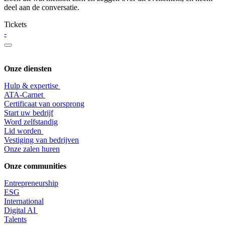
deel aan de conversatie.
Tickets
-
Onze diensten
Hulp & expertise
​ATA-Carnet
Certificaat van oorsprong
Start uw bedrijf
Word zelfstandig
Lid worden
​Vestiging van bedrijven
Onze zalen huren
Onze communities
Entrepr
eneurship
ESG
International
Digital AI
Talents