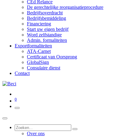
CEd Relance
De gerechtelijke reorganisatieprocedure
Bedrijfsoverdracht
Bedrijfsbemiddeling
Financiering
Start uw eigen bedrijf
Word zelfstandige
Admin. formaliteiten
Exportformaliteiten
ATA-Carnet
Certificaat van Oorsprong
GlobalSign
Consulaire dienst
Contact
0
Over ons