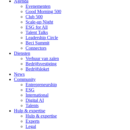
Agenda
Evenementen
Good Morning 500
Club 500
Scale-up Night
ESG for All
Talent Talks
Leadership Circle
Beci Summit
Connectors
Diensten
Verhuur van zalen
Bedrijfsvestiging
Bedrijfsloket
News
Community
Entrepreneurship
ESG
International
Digital AI
Talents
Hulp & expertise
Hulp & expertise
Experts
Legal