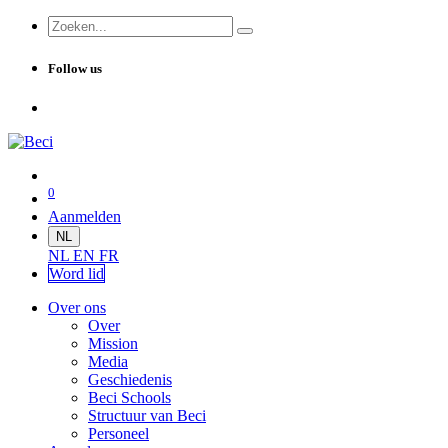
Follow us
0
Aanmelden
NL
NL
EN
FR
Word lid
Over ons
Over
Mission
Media
Geschiedenis
Beci Schools
Structuur van Beci
Personeel