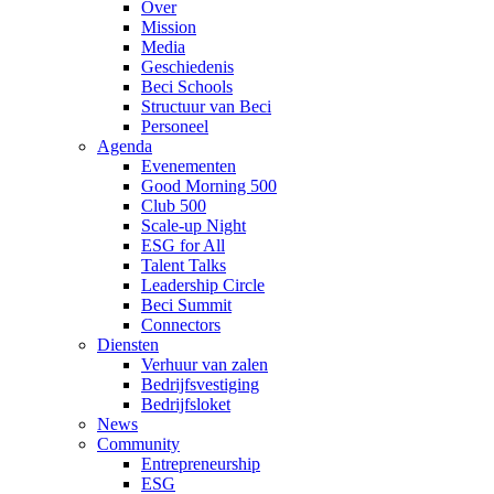
Over
Mission
Media
Geschiedenis
Beci Schools
Structuur van Beci
Personeel
Agenda
Evenementen
Good Morning 500
Club 500
Scale-up Night
ESG for All
Talent Talks
Leadership Circle
Beci Summit
Connectors
Diensten
Verhuur van zalen
Bedrijfsvestiging
Bedrijfsloket
News
Community
Entrepreneurship
ESG