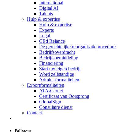
International
Digital AI
Talents
Hulp & expertise
Hulp & expertise
Experts
Legal
CEd Relance
De gerechtelijke reorganisatieprocedure
Bedrijfsoverdracht
Bedrijfsbemiddeling
Financiering
Start uw eigen bedrijf
Word zelfstandige
Admin. formaliteiten
Exportformaliteiten
ATA-Carnet
Certificaat van Oorsprong
GlobalSign
Consulaire dienst
Contact
Follow us