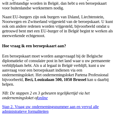
wilt zelfstandige worden in België, dan hebt u een beroepskaart
voor buitenlandse werknemers nodig.
Naast EU-burgers zijn ook burgers van IJsland, Liechtenstein,
Noorwegen en Zwitserland vrijgesteld van de beroepskaart. U kunt
ook om andere redenen worden vrijgesteld, bijvoorbeeld omdat u
getrouwd bent met een EU-burger of in België begint te werken als
meewerkende echtgenoot.
Hoe vraag ik een beroepskaart aan?
Een beroepskaart moet worden aangevraagd bij de Belgische
diplomatieke of consulaire post in het land waar u uw permanente
verblijfplaats hebt. Als u al legaal in België verblijft, kunt u uw
aanvraag voor een beroepskaart indienen via een
ondernemingsloket. Het ondernemingsloket Partena Professional
bijvoorbeeld,
Beci, Louizalaan 500, 1050 Brussel
kan u daarbij
helpen.
NB: De stappen 2 en 3 gebeuren tegelijkertijd via het
ondernemingsloket of
online
Stap 2. Vraag uw ondernemingsnummer aan en vervul alle
administratieve formaliteiten