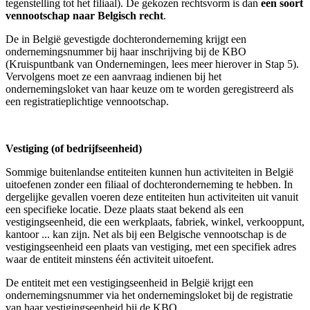
tegenstelling tot het filiaal). De gekozen rechtsvorm is dan
een soort
vennootschap naar Belgisch recht
.
De in België gevestigde dochteronderneming krijgt een
ondernemingsnummer bij haar inschrijving bij de KBO
(Kruispuntbank van Ondernemingen, lees meer hierover in Stap 5).
Vervolgens moet ze een aanvraag indienen bij het
ondernemingsloket van haar keuze om te worden geregistreerd als
een registratieplichtige vennootschap.
Vestiging (of bedrijfseenheid)
Sommige buitenlandse entiteiten kunnen hun activiteiten in België
uitoefenen zonder een filiaal of dochteronderneming te hebben. In
dergelijke gevallen voeren deze entiteiten hun activiteiten uit vanuit
een specifieke locatie. Deze plaats staat bekend als een
vestigingseenheid, die een werkplaats, fabriek, winkel, verkooppunt,
kantoor ... kan zijn. Net als bij een Belgische vennootschap is de
vestigingseenheid een plaats van vestiging, met een specifiek adres
waar de entiteit minstens één activiteit uitoefent.
De entiteit met een vestigingseenheid in België krijgt een
ondernemingsnummer via het ondernemingsloket bij de registratie
van haar vestigingseenheid bij de KBO.