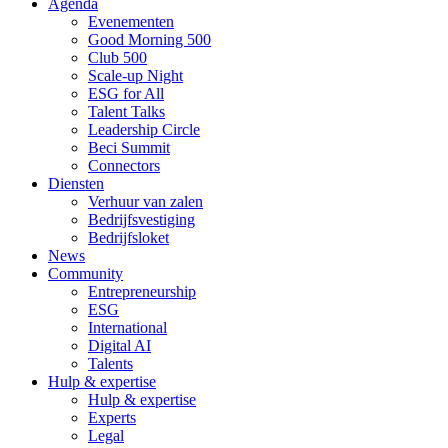
Agenda
Evenementen
Good Morning 500
Club 500
Scale-up Night
ESG for All
Talent Talks
Leadership Circle
Beci Summit
Connectors
Diensten
Verhuur van zalen
Bedrijfsvestiging
Bedrijfsloket
News
Community
Entrepreneurship
ESG
International
Digital AI
Talents
Hulp & expertise
Hulp & expertise
Experts
Legal