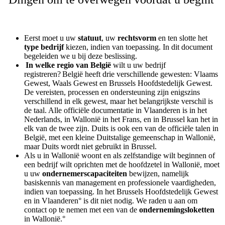
Eerst moet u uw
statuut
, uw
rechtsvorm
en ten slotte het
type bedrijf
kiezen, indien van toepassing. In dit document
begeleiden we u bij deze beslissing.
In welke regio van België
wilt u uw bedrijf
registreren? België heeft drie verschillende gewesten: Vlaams
Gewest, Waals Gewest en Brussels Hoofdstedelijk Gewest.
De vereisten, processen en ondersteuning zijn enigszins
verschillend in elk gewest, maar het belangrijkste verschil is
de taal. Alle officiële documentatie in Vlaanderen is in het
Nederlands, in Wallonië in het Frans, en in Brussel kan het in
elk van de twee zijn. Duits is ook een van de officiële talen in
België, met een kleine Duitstalige gemeenschap in Wallonië,
maar Duits wordt niet gebruikt in Brussel.
Als u in Wallonië woont en als zelfstandige wilt beginnen of
een bedrijf wilt oprichten met de hoofdzetel in Wallonië, moet
u uw
ondernemerscapaciteiten
bewijzen, namelijk
basiskennis van management en professionele vaardigheden,
indien van toepassing. In het Brussels Hoofdstedelijk Gewest
en in Vlaanderen° is dit niet nodig. We raden u aan om
contact op te nemen met een van de
ondernemingsloketten
in Wallonië.°