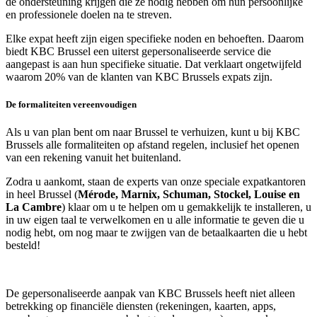
de ondersteuning krijgen die ze nodig hebben om hun persoonlijke
en professionele doelen na te streven.
Elke expat heeft zijn eigen specifieke noden en behoeften. Daarom
biedt KBC Brussel een uiterst gepersonaliseerde service die
aangepast is aan hun specifieke situatie. Dat verklaart ongetwijfeld
waarom 20% van de klanten van KBC Brussels expats zijn.
De formaliteiten vereenvoudigen
Als u van plan bent om naar Brussel te verhuizen, kunt u bij KBC
Brussels alle formaliteiten op afstand regelen, inclusief het openen
van een rekening vanuit het buitenland.
Zodra u aankomt, staan de experts van onze speciale expatkantoren
in heel Brussel (
Mérode, Marnix, Schuman, Stockel, Louise en
La Cambre
) klaar om u te helpen om u gemakkelijk te installeren, u
in uw eigen taal te verwelkomen en u alle informatie te geven die u
nodig hebt, om nog maar te zwijgen van de betaalkaarten die u hebt
besteld!
De gepersonaliseerde aanpak van KBC Brussels heeft niet alleen
betrekking op financiële diensten (rekeningen, kaarten, apps,