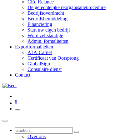
CEd Relance
De gerechtelijke reorganisatieprocedure
Bedrijfsoverdracht
Bedrijfsbemiddeling
Financiering
Start uw eigen bedrijf
Word zelfstandige
Admin. formaliteiten
Exportformaliteiten
ATA-Carnet
Certificaat van Oorsprong
GlobalSign
Consulaire dienst
Contact
0
Over ons