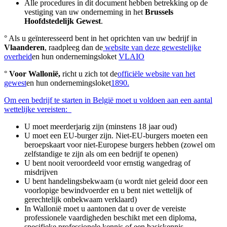
Alle procedures in dit document hebben betrekking op de
vestiging van uw onderneming in het
Brussels
Hoofdstedelijk Gewest
.
° Als u geïnteresseerd bent in het oprichten van uw bedrijf in
Vlaanderen
, raadpleeg dan de
website van deze gewestelijke
overheid
en hun ondernemingsloket
VLAIO
°
Voor Wallonië,
richt u zich tot de
officiële website van het
gewest
en hun ondernemingsloket
1890.
Om een bedrijf te starten in België moet u voldoen aan een aantal
wettelijke vereisten:
U moet meerderjarig zijn (minstens 18 jaar oud)
U moet een EU-burger zijn. Niet-EU-burgers moeten een
beroepskaart voor niet-Europese burgers hebben (zowel om
zelfstandige te zijn als om een bedrijf te openen)
U bent nooit veroordeeld voor ernstig wangedrag of
misdrijven
U bent handelingsbekwaam (u wordt niet geleid door een
voorlopige bewindvoerder en u bent niet wettelijk of
gerechtelijk onbekwaam verklaard)
In Wallonië moet u aantonen dat u over de vereiste
professionele vaardigheden beschikt met een diploma,
specifieke professionele kennis of een basiskennis