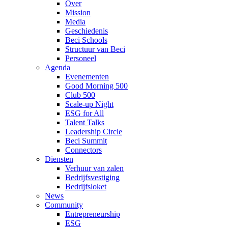
Over
Mission
Media
Geschiedenis
Beci Schools
Structuur van Beci
Personeel
Agenda
Evenementen
Good Morning 500
Club 500
Scale-up Night
ESG for All
Talent Talks
Leadership Circle
Beci Summit
Connectors
Diensten
Verhuur van zalen
Bedrijfsvestiging
Bedrijfsloket
News
Community
Entrepreneurship
ESG