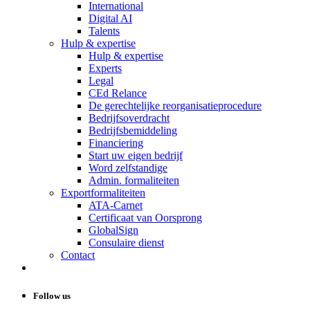
International
Digital AI
Talents
Hulp & expertise
Hulp & expertise
Experts
Legal
CEd Relance
De gerechtelijke reorganisatieprocedure
Bedrijfsoverdracht
Bedrijfsbemiddeling
Financiering
Start uw eigen bedrijf
Word zelfstandige
Admin. formaliteiten
Exportformaliteiten
ATA-Carnet
Certificaat van Oorsprong
GlobalSign
Consulaire dienst
Contact
Follow us