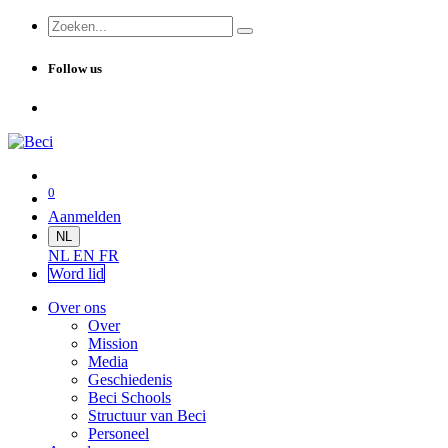
Follow us
0
Aanmelden
NL
NL
EN
FR
Word lid
Over ons
Over
Mission
Media
Geschiedenis
Beci Schools
Structuur van Beci
Personeel