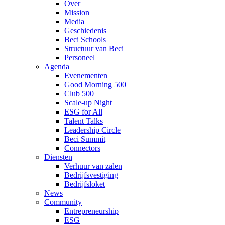
Over
Mission
Media
Geschiedenis
Beci Schools
Structuur van Beci
Personeel
Agenda
Evenementen
Good Morning 500
Club 500
Scale-up Night
ESG for All
Talent Talks
Leadership Circle
Beci Summit
Connectors
Diensten
Verhuur van zalen
Bedrijfsvestiging
Bedrijfsloket
News
Community
Entrepreneurship
ESG