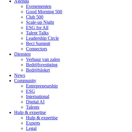
Agenda
Evenementen
Good Morning 500
Club 500
Scale-up Night
ESG for All
Talent Talks
Leadership Circle
Beci Summit
Connectors
Diensten
Verhuur van zalen
Bedrijfsvestiging
Bedrijfsloket
News
Community
Entrepreneurship
ESG
International
Digital AI
Talents
Hulp & expertise
Hulp & expertise
Experts
Legal