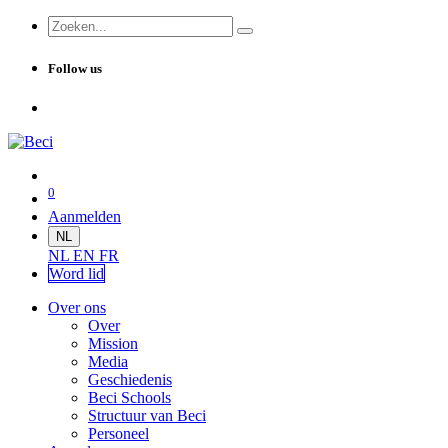
Follow us
0
Aanmelden
NL
NL
EN
FR
Word lid
Over ons
Over
Mission
Media
Geschiedenis
Beci Schools
Structuur van Beci
Personeel