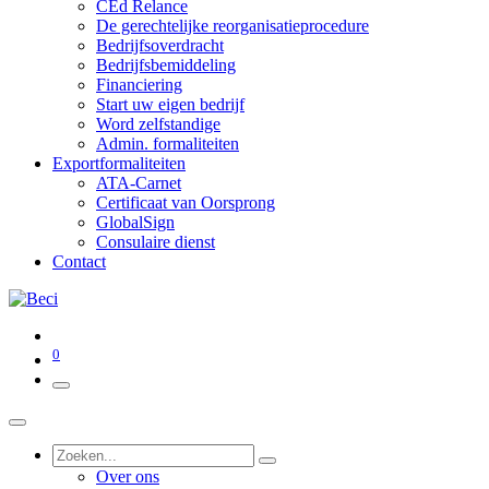
CEd Relance
De gerechtelijke reorganisatieprocedure
Bedrijfsoverdracht
Bedrijfsbemiddeling
Financiering
Start uw eigen bedrijf
Word zelfstandige
Admin. formaliteiten
Exportformaliteiten
ATA-Carnet
Certificaat van Oorsprong
GlobalSign
Consulaire dienst
Contact
0
Over ons