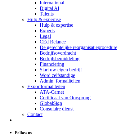
International
Digital AI
Talents
Hulp & expertise
Hulp & expertise
Experts
Legal
CEd Relance
De gerechtelijke reorganisatieprocedure
Bedrijfsoverdracht
Bedrijfsbemiddeling
Financiering
Start uw eigen bedrijf
Word zelfstandige
Admin. formaliteiten
Exportformaliteiten
ATA-Carnet
Certificaat van Oorsprong
GlobalSign
Consulaire dienst
Contact
Follow us