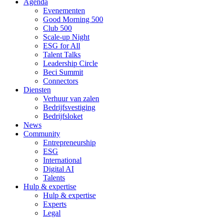
Agenda
Evenementen
Good Morning 500
Club 500
Scale-up Night
ESG for All
Talent Talks
Leadership Circle
Beci Summit
Connectors
Diensten
Verhuur van zalen
Bedrijfsvestiging
Bedrijfsloket
News
Community
Entrepreneurship
ESG
International
Digital AI
Talents
Hulp & expertise
Hulp & expertise
Experts
Legal