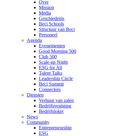
Over
Mission
Media
Geschiedenis
Beci Schools
Structuur van Beci
Personeel
Agenda
Evenementen
Good Morning 500
Club 500
Scale-up Night
ESG for All
Talent Talks
Leadership Circle
Beci Summit
Connectors
Diensten
Verhuur van zalen
Bedrijfsvestiging
Bedrijfsloket
News
Community
Entrepreneurship
ESG