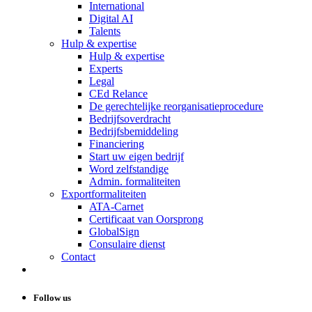
International
Digital AI
Talents
Hulp & expertise
Hulp & expertise
Experts
Legal
CEd Relance
De gerechtelijke reorganisatieprocedure
Bedrijfsoverdracht
Bedrijfsbemiddeling
Financiering
Start uw eigen bedrijf
Word zelfstandige
Admin. formaliteiten
Exportformaliteiten
ATA-Carnet
Certificaat van Oorsprong
GlobalSign
Consulaire dienst
Contact
Follow us