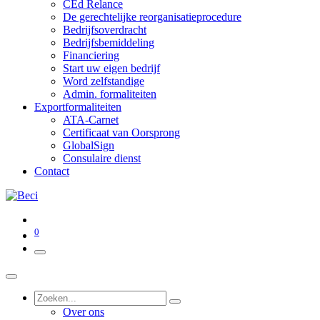
CEd Relance
De gerechtelijke reorganisatieprocedure
Bedrijfsoverdracht
Bedrijfsbemiddeling
Financiering
Start uw eigen bedrijf
Word zelfstandige
Admin. formaliteiten
Exportformaliteiten
ATA-Carnet
Certificaat van Oorsprong
GlobalSign
Consulaire dienst
Contact
0
Over ons