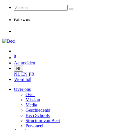
Follow us
0
Aanmelden
NL
NL
EN
FR
Word lid
Over ons
Over
Mission
Media
Geschiedenis
Beci Schools
Structuur van Beci
Personeel