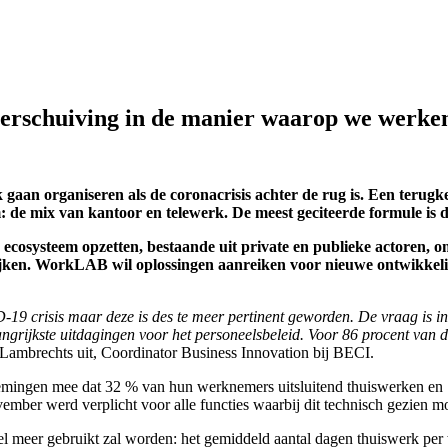
rschuiving in de manier waarop we werke
aan organiseren als de coronacrisis achter de rug is. Een terugkee
e mix van kantoor en telewerk. De meest geciteerde formule is de 
s ecosysteem opzetten, bestaande uit private en publieke actoren, 
kijken. WorkLAB wil oplossingen aanreiken voor nieuwe ontwikkeli
 crisis maar deze is des te meer pertinent geworden. De vraag is in 
ngrijkste uitdagingen voor het personeelsbeleid. Voor 86 procent van 
 Lambrechts uit, Coordinator Business Innovation bij BECI.
ngen mee dat 32 % van hun werknemers uitsluitend thuiswerken en 15 
ember werd verplicht voor alle functies waarbij dit technisch gezien mo
l meer gebruikt zal worden: het gemiddeld aantal dagen thuiswerk per 