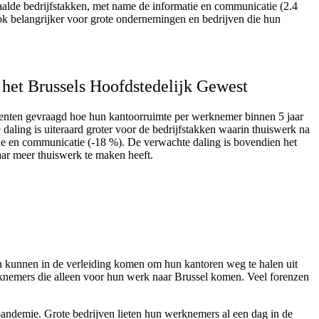
aalde bedrijfstakken, met name de informatie en communicatie (2.4
ok belangrijker voor grote ondernemingen en bedrijven die hun
 het Brussels Hoofdstedelijk Gewest
ndenten gevraagd hoe hun kantoorruimte per werknemer binnen 5 jaar
aling is uiteraard groter voor de bedrijfstakken waarin thuiswerk na
tie en communicatie (-18 %). De verwachte daling is bovendien het
aar meer thuiswerk te maken heeft.
en kunnen in de verleiding komen om hun kantoren weg te halen uit
erknemers die alleen voor hun werk naar Brussel komen. Veel forenzen
pandemie. Grote bedrijven lieten hun werknemers al een dag in de