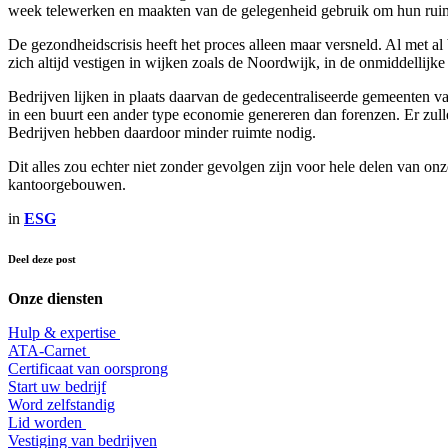
week telewerken en maakten van de gelegenheid gebruik om hun rui
De gezondheidscrisis heeft het proces alleen maar versneld. Al met al 
zich altijd vestigen in wijken zoals de Noordwijk, in de onmiddellijke
Bedrijven lijken in plaats daarvan de gedecentraliseerde gemeenten
in een buurt een ander type economie genereren dan forenzen. Er zulle
Bedrijven hebben daardoor minder ruimte nodig.
Dit alles zou echter niet zonder gevolgen zijn voor hele delen van on
kantoorgebouwen.
in
ESG
Deel deze post
Onze diensten
Hulp & expertise
​ATA-Carnet
Certificaat van oorsprong
Start uw bedrijf
Word zelfstandig
Lid worden
​Vestiging van bedrijven