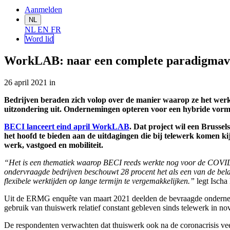
Aanmelden
NL
NL
EN
FR
Word lid
WorkLAB: naar een complete paradigmave
26 april 2021
in
Bedrijven beraden zich volop over de manier waarop ze het werk g
uitzondering uit. Ondernemingen opteren voor een hybride vorm: d
BECI lanceert eind april WorkLAB
. Dat project wil een Brussel
het hoofd te bieden aan de uitdagingen die bij telewerk komen 
werk, vastgoed en mobiliteit.
“Het is een thematiek waarop BECI reeds werkte nog voor de COVID-19
ondervraagde bedrijven beschouwt 28 procent het als een van de bela
flexibele werktijden op lange termijn te vergemakkelijken.”
legt Ischa
Uit de ERMG enquête van maart 2021 deelden de bevraagde ondernemi
gebruik van thuiswerk relatief constant gebleven sinds telewerk in nov
De respondenten verwachten dat thuiswerk ook na de coronacrisis vee