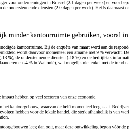
k hoger voor ondernemingen in Brussel (2.1 dagen per week) en voor bep
 de ondersteunende diensten (2.0 dagen per week). Het is daarnaast o
jk minder kantoorruimte gebruiken, vooral in
 benodigde kantoorruimte. Bij de enquête van maart werd aan de respo
. Gemiddeld wordt daarvoor momenteel een afname met 9 % verwacht. De d
 (-13 %), de ondersteunende diensten (-18 %) en de bedrijfstak informa
laanderen en ‑4 % in Wallonië), wat mogelijk niet enkel met de trend n
e impact hebben op veel sectoren van onze economie.
van het kantoorgebouw, waarvan de helft momenteel leeg staat. Bedrijv
gevolgen hebben voor de lokale handel, die sterk afhankelijk is van w
tion.
 kantoorgebouwen leeg dan ooit, maar deze ontwikkeling begon vóór de 