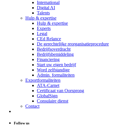
International
Digital AI
Talents
Hulp & expertise
Hulp & expertise
Experts
Legal
CEd Relance
De gerechtelijke reorganisatieprocedure
Bedrijfsoverdracht
Bedrijfsbemiddeling
Financiering
Start uw eigen bedrijf
Word zelfstandige
Admin. formaliteiten
Exportformaliteiten
ATA-Carnet
Certificaat van Oorsprong
GlobalSign
Consulaire dienst
Contact
Follow us