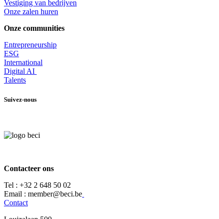
​Vestiging van bedrijven
Onze zalen huren
Onze communities
Entrepr
eneurship
ESG
International
Digital AI
Talents
Suivez-nous
Contacteer ons
Tel :
+32 2 648 50 02​
​​Email : member@beci.be
Contact