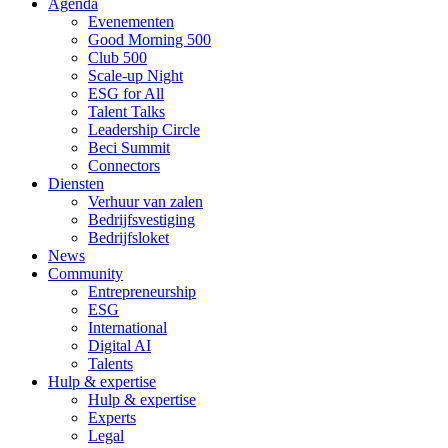
Agenda
Evenementen
Good Morning 500
Club 500
Scale-up Night
ESG for All
Talent Talks
Leadership Circle
Beci Summit
Connectors
Diensten
Verhuur van zalen
Bedrijfsvestiging
Bedrijfsloket
News
Community
Entrepreneurship
ESG
International
Digital AI
Talents
Hulp & expertise
Hulp & expertise
Experts
Legal