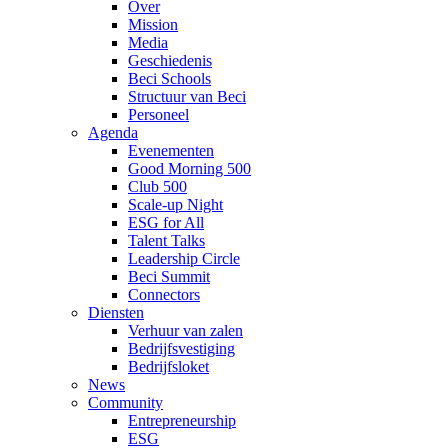
Over
Mission
Media
Geschiedenis
Beci Schools
Structuur van Beci
Personeel
Agenda
Evenementen
Good Morning 500
Club 500
Scale-up Night
ESG for All
Talent Talks
Leadership Circle
Beci Summit
Connectors
Diensten
Verhuur van zalen
Bedrijfsvestiging
Bedrijfsloket
News
Community
Entrepreneurship
ESG