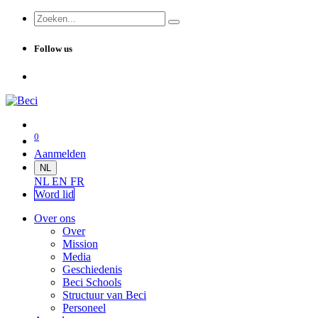
Follow us
0
Aanmelden
NL
NL
EN
FR
Word lid
Over ons
Over
Mission
Media
Geschiedenis
Beci Schools
Structuur van Beci
Personeel