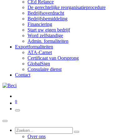
CEd Relance
De gerechtelijke reorganisatieprocedure
Bedrijfsoverdracht
Bedrijfsbemiddeling
Financiering
Start uw eigen bedrijf
Word zelfstandige
Admin. formaliteiten
Exportformaliteiten
ATA-Carnet
Certificaat van Oorsprong
GlobalSign
Consulaire dienst
Contact
0
Over ons